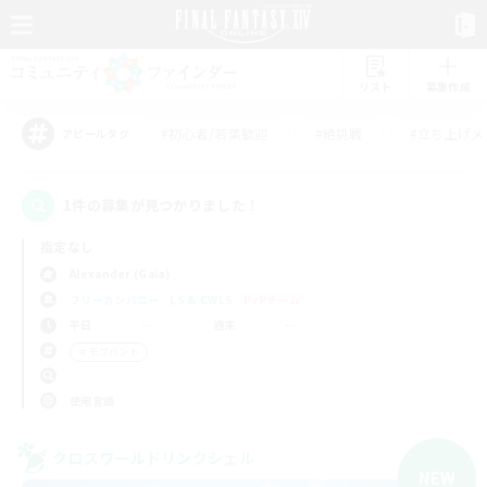
リスト
募集作成
#初心者/若葉歓迎
#絶挑戦
#立ち上げメ
アピールタグ
1件の募集が見つかりました！
指定なし
Alexander (Gaia)
フリーカンパニー
LS & CWLS
PvPチーム
平日
週末
＃モブハント
使用言語
クロスワールドリンクシェル
NEW