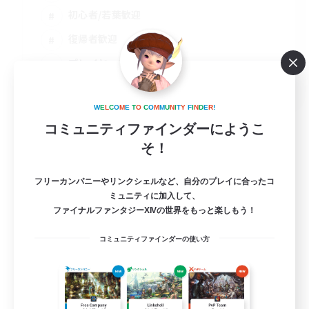
初心者/若葉歓迎
復帰者歓迎
プレイヤー主催イベント
JA
詳細を見る
W
E
L
C
O
M
E
T
O
C
O
M
M
U
N
I
T
Y
F
I
N
D
E
R
!
募集期間: 2026/08/31 まで
コミュニティファインダーにようこ
そ！
フリーカンパニーやリンクシェルなど、自分のプレイに合ったコ
ミュニティに加入して、
ファイナルファンタジーXIVの世界をもっと楽しもう！
コミュニティファインダーの使い方