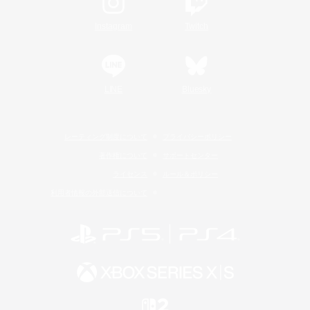
Instagram
Twitch
LINE
Bluesky
レーティング制度について
プライバシーポリシー
著作権について
サポートセンター
ライセンス
ルール＆ポリシー
利用者情報の外部送信について