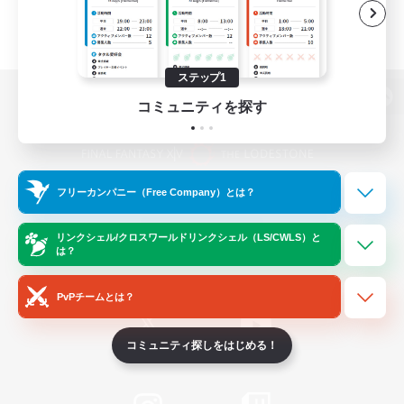
ステップ1
コミュニティを探す
パソコン版へ
フリーカンパニー（Free Company）とは？
関連商品
e-STOREで購入
ゲームダウンロード
リンクシェル/クロスワールドリンクシェル（LS/CWLS）と
は？
Official Information
PvPチームとは？
コミュニティ探しをはじめる！
/
X
News
YouTube