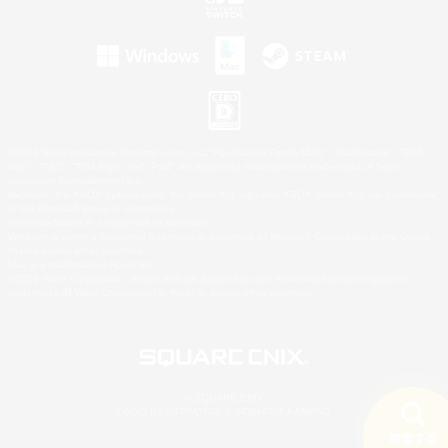
©2026 Sony Interactive Entertainment LLC."PlayStation Family Mark", "PlayStation", "PS5
logo", "PS5", "PS4 logo" and "PS4" are registered trademarks or trademarks of Sony
Interactive Entertainment Inc.
Microsoft, the XBOX Sphere mark, the Series X|S logo and XBOX Series X|S are trademarks
of the Microsoft group of companies.
Nintendo Switch is a trademark of Nintendo.
Windows is either a registered trademark or trademark of Microsoft Corporation in the United
States and/or other countries.
Mac is a trademark of Apple Inc.
©2026 Valve Corporation. Steam and the Steam logo are trademarks and/or registered
trademarks of Valve Corporation in the U.S. and/or other countries.
© SQUARE ENIX
LOGO ILLUSTRATION:© YOSHITAKA AMANO
検索する