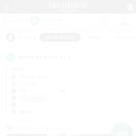
リスト
募集作成
#初心者/若葉歓迎
#絶挑戦
#立ち上げメ
アピールタグ
90件の募集が見つかりました！
指定なし
Alexander (Gaia)
LS & CWLS
平日
週末
＃初心者/若葉歓迎
使用言語
クロスワールドリンクシェル
NEW