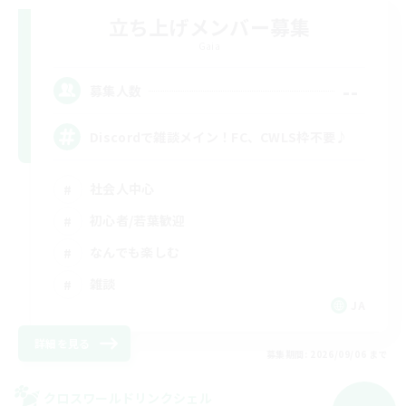
立ち上げメンバー募集
Gaia
--
募集人数
Discordで雑談メイン！FC、CWLS枠不要♪
社会人中心
初心者/若葉歓迎
なんでも楽しむ
雑談
JA
詳細を見る
募集期間: 2026/09/06 まで
クロスワールドリンクシェル