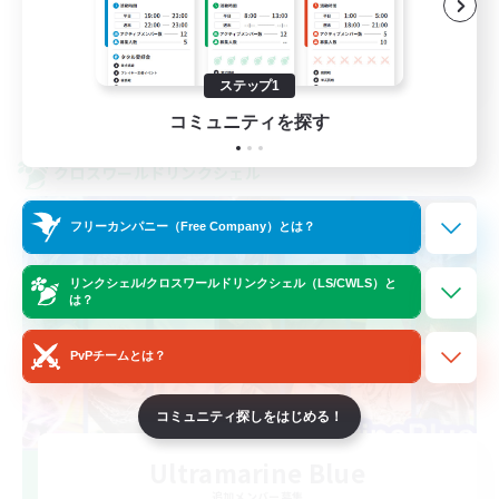
初心者/若葉歓迎
JA
ステップ1
詳細を見る
募集期間: 2026/09/06 まで
コミュニティを探す
クロスワールドリンクシェル
フリーカンパニー（Free Company）とは？
リンクシェル/クロスワールドリンクシェル（LS/CWLS）と
は？
PvPチームとは？
コミュニティ探しをはじめる！
Ultramarine Blue
追加メンバー募集