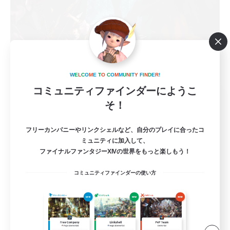
W
E
L
C
O
M
E
T
O
C
O
M
M
U
N
I
T
Y
F
I
N
D
E
R
!
コミュニティファインダーにようこ
立ち上げメンバー募集
そ！
Gaia
フリーカンパニーやリンクシェルなど、自分のプレイに合ったコ
3
募集人数
ミュニティに加入して、
ファイナルファンタジーXIVの世界をもっと楽しもう！
エデン零式
コミュニティファインダーの使い方
立ち上げメンバー募集
零式挑戦
クリア目指して頑張る