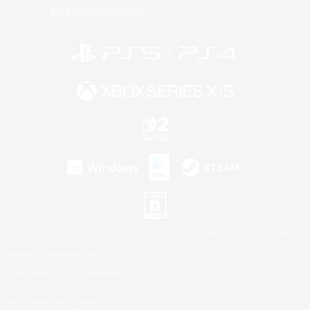
利用者情報の外部送信について
©2026 Sony Interactive Entertainment LLC."PlayStation Family Mark", "PlayStation", "PS5
logo", "PS5", "PS4 logo" and "PS4" are registered trademarks or trademarks of Sony
Interactive Entertainment Inc.
Microsoft, the XBOX Sphere mark, the Series X|S logo and XBOX Series X|S are trademarks
of the Microsoft group of companies.
Nintendo Switch is a trademark of Nintendo.
Windows is either a registered trademark or trademark of Microsoft Corporation in the United
States and/or other countries.