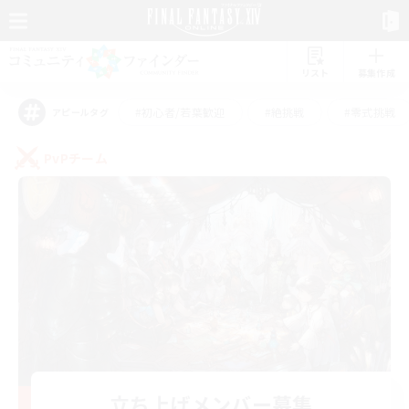
リスト
募集作成
#初心者/若葉歓迎
#絶挑戦
#零式挑戦
アピールタグ
PvPチーム
立ち上げメンバー募集