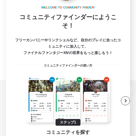
W
E
L
C
O
M
E
T
O
C
O
M
M
U
N
I
T
Y
F
I
N
D
E
R
!
コミュニティファインダーにようこ
そ！
フリーカンパニーやリンクシェルなど、自分のプレイに合ったコ
ミュニティに加入して、
ファイナルファンタジーXIVの世界をもっと楽しもう！
コミュニティファインダーの使い方
パソコン版へ
関連商品
e-STOREで購入
ステップ1
コミュニティを探す
ゲームダウンロード