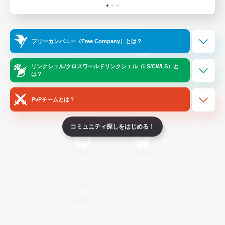
Official Information
フリーカンパニー（Free Company）とは？
/
X
News
YouTube
リンクシェル/クロスワールドリンクシェル（LS/CWLS）と
は？
PvPチームとは？
Instagram
Twitch
コミュニティ探しをはじめる！
LINE
Bluesky
レーティング制度について
プライバシーポリシー
著作権について
サポートセンター
ライセンス
ルール＆ポリシー