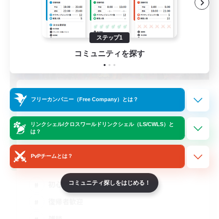
ステップ1
コミュニティを探す
立ち上げメンバー募集
フリーカンパニー（Free Company）とは？
Gaia
リンクシェル/クロスワールドリンクシェル（LS/CWLS）と
15
募集人数
は？
初心者、復帰者同士でVCでワイワイ！
PvPチームとは？
コミュニティ探しをはじめる！
初心者/若葉歓迎
復帰者歓迎
雑談