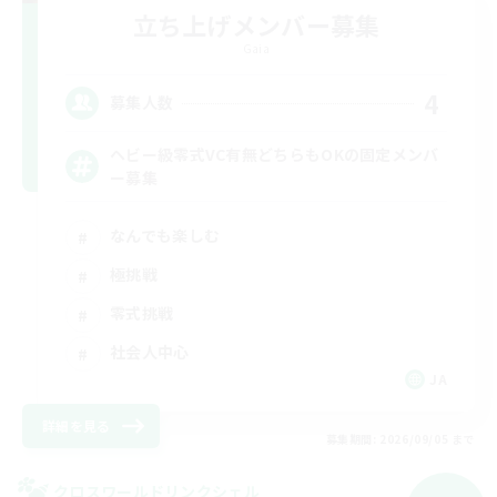
立ち上げメンバー募集
Gaia
4
募集人数
ヘビー級零式VC有無どちらもOKの固定メンバ
ー募集
なんでも楽しむ
極挑戦
零式挑戦
社会人中心
JA
詳細を見る
募集期間: 2026/09/05 まで
クロスワールドリンクシェル