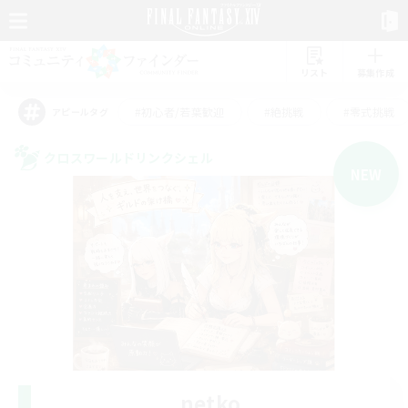
リスト
募集作成
#初心者/若葉歓迎
#絶挑戦
#零式挑戦
アピールタグ
クロスワールドリンクシェル
NEW
netko