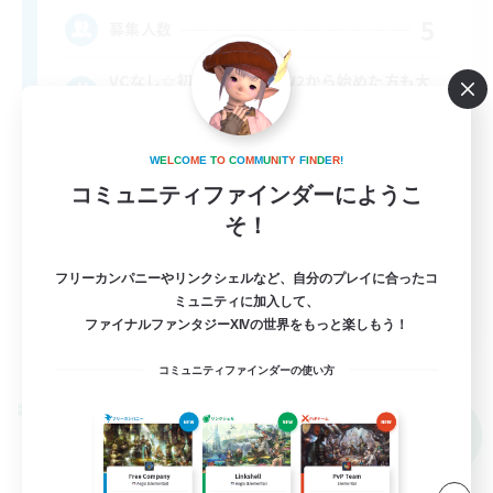
5
募集人数
VCなし☆初心者さん！SW2から始めた方も大
歓迎！
初心者/若葉歓迎
W
E
L
C
O
M
E
T
O
C
O
M
M
U
N
I
T
Y
F
I
N
D
E
R
!
コミュニティファインダーにようこ
なんでも楽しむ
そ！
まったりゆっくり楽しむ
体験歓迎
フリーカンパニーやリンクシェルなど、自分のプレイに合ったコ
JA
ミュニティに加入して、
ファイナルファンタジーXIVの世界をもっと楽しもう！
詳細を見る
募集期間: 2026/09/05 まで
コミュニティファインダーの使い方
クロスワールドリンクシェル
NEW