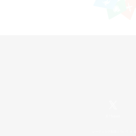
X
/
News
レーティング制度について