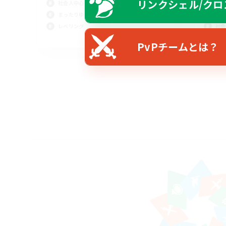
リンクシェル/クロ
社会人中心
雑談
まったりゆっくり楽しむ
レベ
レベリング
社会
JA
PvPチームとは？
募集期間: 2026/08/30 まで