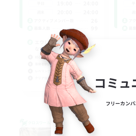
19:00
24:00
平日
平
20:00
24:00
週末
週
26
アクティブメンバー数
ア
99
募集人数
募
エウレカ・ボズヤ・アイルみん
V
なで遊びましょー！
まっ
初心者/若葉歓迎
初心
復帰者歓迎
雑談
レベリング
レベ
コミュ
クリア目指して頑張る
JA
募集期間: 2026/09/05 まで
フリーカンパ
クロスワールドリンクシェル
クロス