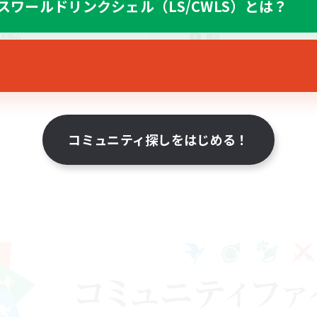
スワールドリンクシェル（LS/CWLS）とは？
なんでも楽しむ
リング
まったりゆっくり楽しむ
人中心
雑談
JA
募集期間: 2026/08/23 まで
募集期間: 20
コミュニティ探しをはじめる！