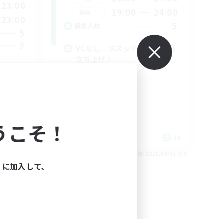
23:00
19:00
24:00
週末
23:00
5
募集人数
5
3
VCなし、メスッテ猫耳、新規
立ち上げ！
初心者/若葉歓迎
復帰者歓迎
レベリング
なんでも楽しむ
うこそ！
JA
JA
26/09/03 まで
募集期間: 2026/09/01 まで
ィに加入して、