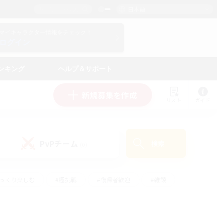
日本語
マイキャラクター情報をチェック！
ログイン
ンキング
ヘルプ＆サポート
新規募集を作成
リスト
ガイド
PvPチーム
検索
(0)
ゆっくり楽しむ
#極挑戦
#復帰者歓迎
#雑談
ルプレイ
#トレジャーハント
#レベリング
して頑張る
#プレイヤー主催イベント