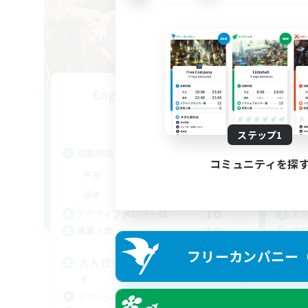
Engawa de Ocha
追加メンバー募集
Gaia
ステップ1
活動時間
活
コミュニティを探
19:00
24:00
平日
平
19:00
24:00
週末
週
10
アクティブメンバー数
ア
10
募集人数
募
フリーカンパニー（F
大人世代のまったりコミュニテ
ィ
スクリーンショット撮影
初心