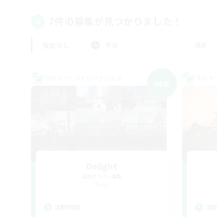
7件の募集が見つかりました！
指定なし
平日
週末
クロスワールドリンクシェル
クロス
NEW
Delight
追加メンバー募集
Gaia
活動時間
活