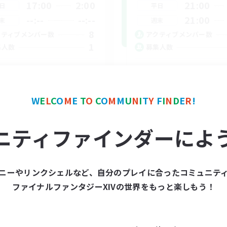
17:00
2:00
21:00
日
平日
--:--
--:--
21:00
末
週末
8
クティブメンバー数
アクティブメンバー数
1
集人数
募集人数
Cあり
VC無し
たりゆっくり楽しむ
初心者/若葉歓迎
者/若葉歓迎
復帰者歓迎
W
E
L
C
O
M
E
T
O
C
O
M
M
U
N
I
T
Y
F
I
N
D
E
R
!
レベリング
リング
なんでも楽しむ
ニティファインダーによ
JA
募集期間: 2026/09/04 まで
募集期間: 20
ニーやリンクシェルなど、自分のプレイに合ったコミュニテ
ファイナルファンタジーXIVの世界をもっと楽しもう！
ワールドリンクシェル
クロスワールドリンクシェル