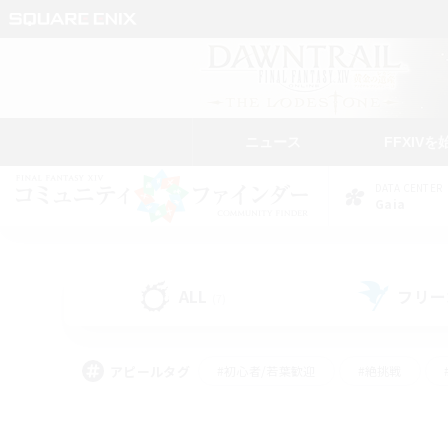
ニュース
FFXIVを
DATA CENTER
Gaia
ALL
フリー
(7)
アピールタグ
#初心者/若葉歓迎
#絶挑戦
#モブハント
#学生中心
#なんでも楽しむ
#スクリーンショット撮影
#ハウジ