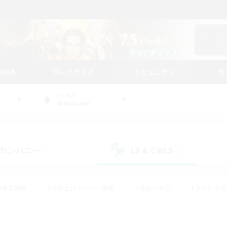
始める
プレイガイド
コミュニティ
ラ
WORLD
Alexander
カンパニー
LS & CWLS
(0)
(7)
#零式挑戦
#立ち上げメンバー募集
#社会人中心
#まったり
#体験歓迎
#クラフター中心
#ギャザラー中心
#ロー
ング
#演奏
#ミラプリ（ミラージュプリズム）
#クリア目指