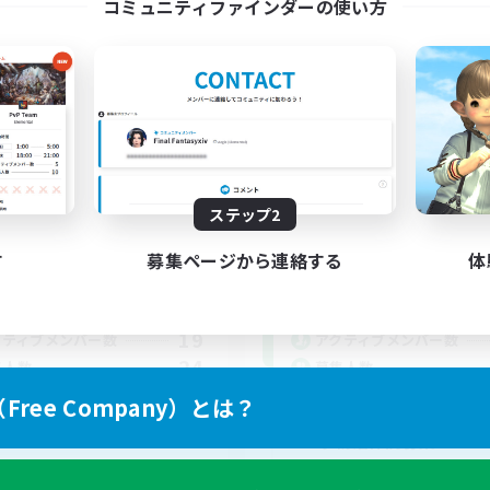
コミュニティファインダーの使い方
Cat'sLounge
Akeboshi
追加メンバー募集
追加メンバー募集
Gaia
Gaia
ステップ2
動時間
活動時間
す
募集ページから連絡する
体
21:00
24:00
4:00
日
平日
17:00
24:00
5:00
末
週末
19
クティブメンバー数
アクティブメンバー数
24
集人数
募集人数
ree Company）とは？
エオルゼアを一緒に楽
す朝活仲間募集！！
者/若葉歓迎
レベリング