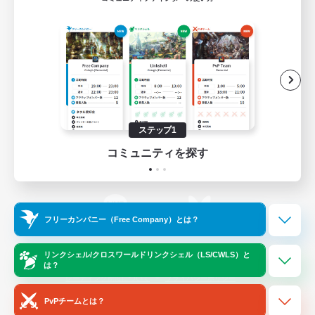
ゲームダウンロード
Official Information
/
X
News
YouTube
ステップ1
コミュニティを探す
Instagram
Twitch
フリーカンパニー（Free Company）とは？
LINE
Bluesky
リンクシェル/クロスワールドリンクシェル（LS/CWLS）と
は？
レーティング制度について
プライバシーポリシー
著作権について
サポートセンター
PvPチームとは？