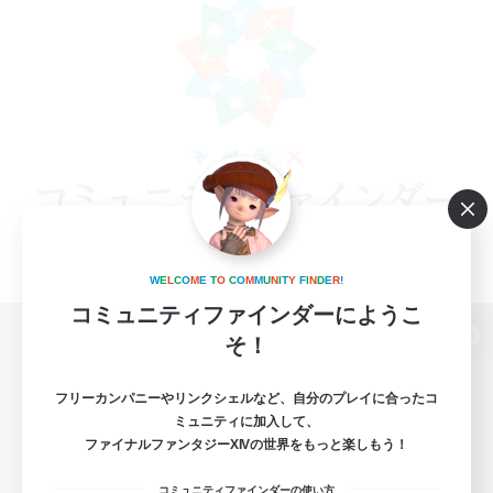
W
E
L
C
O
M
E
T
O
C
O
M
M
U
N
I
T
Y
F
I
N
D
E
R
!
コミュニティファインダーにようこ
そ！
パソコン版へ
フリーカンパニーやリンクシェルなど、自分のプレイに合ったコ
ミュニティに加入して、
ファイナルファンタジーXIVの世界をもっと楽しもう！
関連商品
e-STOREで購入
コミュニティファインダーの使い方