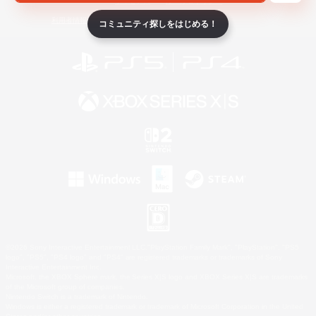
ライセンス
ルール＆ポリシー
利用者情報の外部送信について
コミュニティ探しをはじめる！
©2026 Sony Interactive Entertainment LLC."PlayStation Family Mark", "PlayStation", "PS5
logo", "PS5", "PS4 logo" and "PS4" are registered trademarks or trademarks of Sony
Interactive Entertainment Inc.
Microsoft, the XBOX Sphere mark, the Series X|S logo and XBOX Series X|S are trademarks
of the Microsoft group of companies.
Nintendo Switch is a trademark of Nintendo.
Windows is either a registered trademark or trademark of Microsoft Corporation in the United