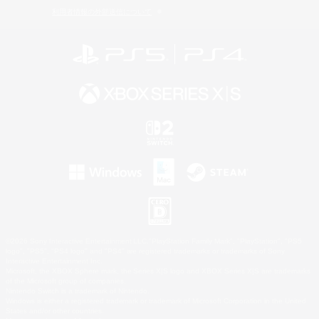
利用者情報の外部送信について
©2026 Sony Interactive Entertainment LLC."PlayStation Family Mark", "PlayStation", "PS5
logo", "PS5", "PS4 logo" and "PS4" are registered trademarks or trademarks of Sony
Interactive Entertainment Inc.
Microsoft, the XBOX Sphere mark, the Series X|S logo and XBOX Series X|S are trademarks
of the Microsoft group of companies.
Nintendo Switch is a trademark of Nintendo.
Windows is either a registered trademark or trademark of Microsoft Corporation in the United
States and/or other countries.