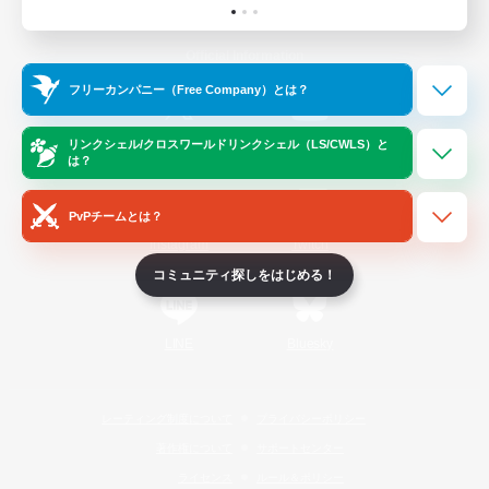
Official Information
フリーカンパニー（Free Company）とは？
/
X
News
YouTube
リンクシェル/クロスワールドリンクシェル（LS/CWLS）と
は？
PvPチームとは？
Instagram
Twitch
コミュニティ探しをはじめる！
LINE
Bluesky
レーティング制度について
プライバシーポリシー
著作権について
サポートセンター
ライセンス
ルール＆ポリシー