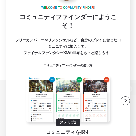
W
E
L
C
O
M
E
T
O
C
O
M
M
U
N
I
T
Y
F
I
N
D
E
R
!
コミュニティファインダーにようこ
そ！
フリーカンパニーやリンクシェルなど、自分のプレイに合ったコ
ミュニティに加入して、
ファイナルファンタジーXIVの世界をもっと楽しもう！
コミュニティファインダーの使い方
パソコン版へ
関連商品
e-STOREで購入
ステップ1
コミュニティを探す
ゲームダウンロード