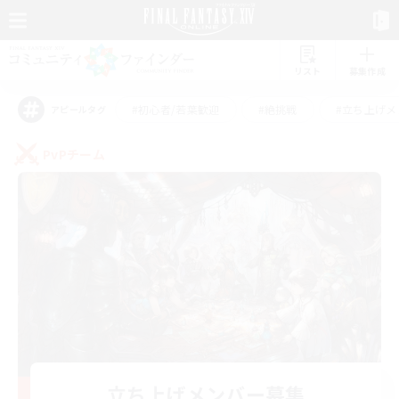
リスト
募集作成
#初心者/若葉歓迎
#絶挑戦
#立ち上げメ
アピールタグ
PvPチーム
立ち上げメンバー募集