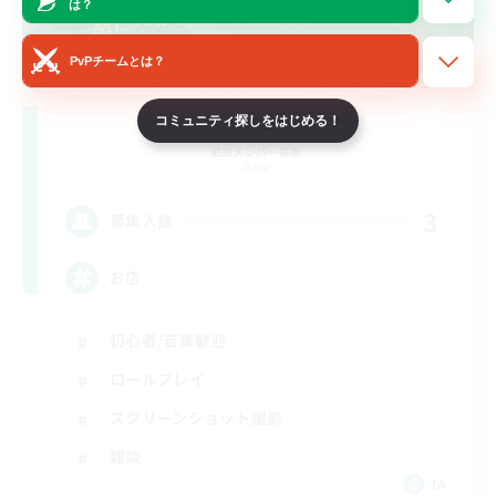
は？
PvPチームとは？
YOZAKURA
コミュニティ探しをはじめる！
追加メンバー募集
Gaia
3
募集人数
お店
初心者/若葉歓迎
ロールプレイ
スクリーンショット撮影
雑談
JA