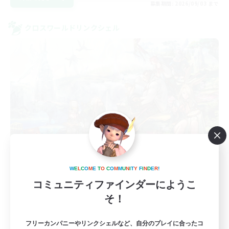
募集期間: 2026/09/03 まで
クロスワールドリンクシェル
BIBBIDI BOBBIDI BOO
W
E
L
C
O
M
E
T
O
C
O
M
M
U
N
I
T
Y
F
I
N
D
E
R
!
追加メンバー募集
コミュニティファインダーにようこ
Gaia
そ！
8
募集人数
フリーカンパニーやリンクシェルなど、自分のプレイに合ったコ