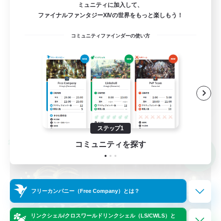
ミュニティに加入して、
ファイナルファンタジーXIVの世界をもっと楽しもう！
まったりゆっくり楽しむ
コミュニティファインダーの使い方
ロールプレイ
JA
詳細を見る
募集期間: 2026/09/02 まで
ステップ1
クロスワールドリンクシェル
コミュニティを探す
NEW
フリーカンパニー（Free Company）とは？
リンクシェル/クロスワールドリンクシェル（LS/CWLS）と