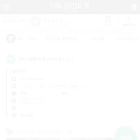
リスト
募集作成
#初心者/若葉歓迎
#絶挑戦
#立ち上げメ
アピールタグ
8件の募集が見つかりました！
指定なし
Ultima (Gaia)
フリーカンパニー
LS & CWLS
PvPチーム
平日
週末
＃ロールプレイ
使用言語
クロスワールドリンクシェル
NEW