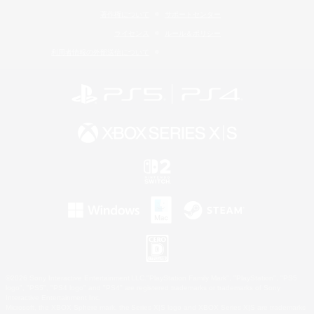
著作権について
サポートセンター
ライセンス
ルール＆ポリシー
利用者情報の外部送信について
©2026 Sony Interactive Entertainment LLC."PlayStation Family Mark", "PlayStation", "PS5
logo", "PS5", "PS4 logo" and "PS4" are registered trademarks or trademarks of Sony
Interactive Entertainment Inc.
Microsoft, the XBOX Sphere mark, the Series X|S logo and XBOX Series X|S are trademarks