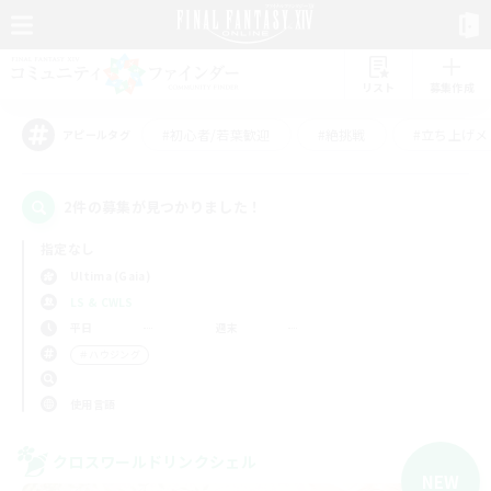
リスト
募集作成
#初心者/若葉歓迎
#絶挑戦
#立ち上げメ
アピールタグ
2件の募集が見つかりました！
指定なし
Ultima (Gaia)
LS & CWLS
平日
週末
＃ハウジング
使用言語
クロスワールドリンクシェル
NEW