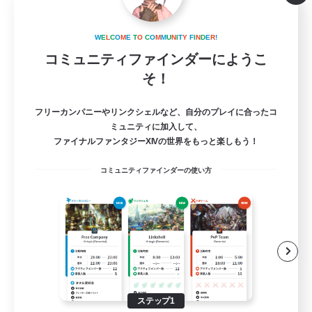
organic cafe Freresh
W
E
L
C
O
M
E
T
O
C
O
M
M
U
N
I
T
Y
F
I
N
D
E
R
!
追加メンバー募集
Gaia
コミュニティファインダーにようこ
そ！
2
募集人数
フリーカンパニーやリンクシェルなど、自分のプレイに合ったコ
ユーザーイベント立ち上げメンバー募集
ミュニティに加入して、
ファイナルファンタジーXIVの世界をもっと楽しもう！
立ち上げメンバー募集
コミュニティファインダーの使い方
なんでも楽しむ
プレイヤー主催イベント
ハウジング
JA
詳細を見る
募集期間: 2026/09/06 まで
ステップ1