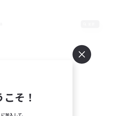
語
変更
うこそ！
ィに加入して、