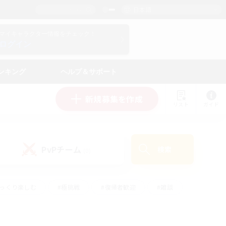
日本語
マイキャラクター情報をチェック！
ログイン
ンキング
ヘルプ＆サポート
新規募集を作成
リスト
ガイド
PvPチーム
検索
(0)
ゆっくり楽しむ
#極挑戦
#復帰者歓迎
#雑談
#ハウジング
#トレジャーハント
#レベリング
#プレイヤー主催イベント