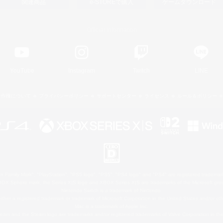
関連商品
e-STOREで購入
ゲームダウンロード
Official Information
YouTube
Instagram
Twitch
LINE
著作権について
プライバシーポリシー
サポートセンター
ライセンス
ルール＆ポリシー
 Family Mark", "PlayStation", "PS5 logo", "PS5", "PS4 logo" and "PS4" are registered trademark
XBOX Sphere mark, the Series X|S logo and XBOX Series X|S are trademarks of the Microsoft gro
Nintendo Switch is a trademark of Nintendo.
ither a registered trademark or trademark of Microsoft Corporation in the United States and/or oth
Mac is a trademark of Apple Inc.
eam and the Steam logo are trademarks and/or registered trademarks of Valve Corporation in the 