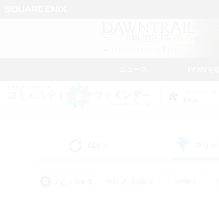
ニュース
FFXIVを
DATA CENTER
Gaia
ALL
フリー
(3)
アピールタグ
#初心者/若葉歓迎
#絶挑戦
#学生中心
#なんでも楽しむ
#モブハント
#
#演奏
#ミラプリ（ミラ