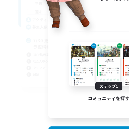
18:00
24:00
平日
1:00
24:00
週末
12
アクティブメンバー数
4
募集人数
7/30 更新 体験◎若葉サブキャ
ラ復帰者大歓迎
初心者/若葉歓迎
社会人中心
クラフター中心
雑談
JA
ステップ1
募集期間: 2026/08/28 まで
コミュニティを探