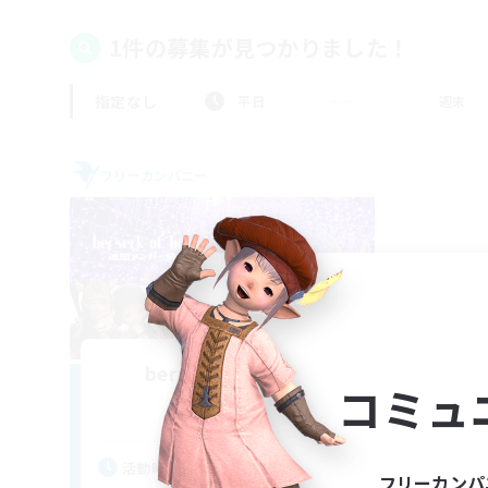
1件の募集が見つかりました！
指定なし
平日
週末
フリーカンパニー
berserk of bright
コミュ
追加メンバー募集
Alexander [Gaia]
活動時間
フリーカンパ