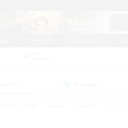
始める
プレイガイド
コミュニティ
ラ
WORLD
Alexander
カンパニー
LS & CWLS
(1)
(2)
#立ち上げメンバー募集
#零式挑戦
#社会人中心
#まったり
体験歓迎
#クラフター中心
#ロールプレイ
#ギャザラー中心
ージュプリズム）
#スクリーンショット撮影
#クリア目指して頑張る