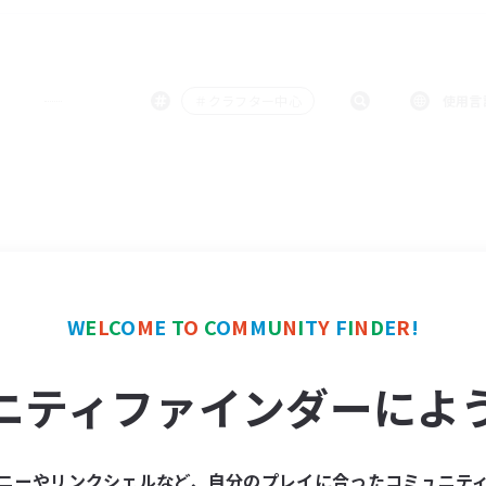
＃クラフター中心
使用言
W
E
L
C
O
M
E
T
O
C
O
M
M
U
N
I
T
Y
F
I
N
D
E
R
!
ニティファインダーによ
ニーやリンクシェルなど、自分のプレイに合ったコミュニテ