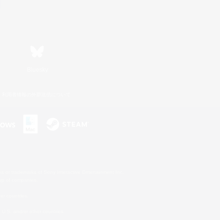
Bluesky
利用者情報の外部送信について
s or trademarks of Sony Interactive Entertainment Inc.
up of companies.
er countries.
U.S. and/or other countries.