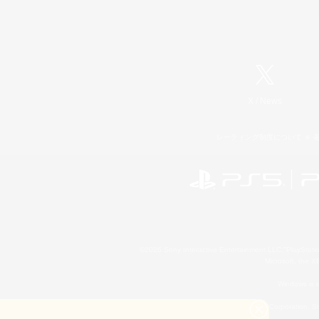
X
/
News
レーティング制度について
©2026 Sony Interactive Entertainment LLC."PlayStation
Microsoft, the 
Windows is e
©2026 Valve Corporation. St