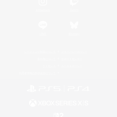
Instagram
Twitch
LINE
Bluesky
レーティング制度について
プライバシーポリシー
著作権について
サポートセンター
ライセンス
ルール＆ポリシー
利用者情報の外部送信について