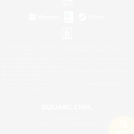
©2026 Sony Interactive Entertainment LLC."PlayStation Family Mark", "PlayStation", "PS5
logo", "PS5", "PS4 logo" and "PS4" are registered trademarks or trademarks of Sony
Interactive Entertainment Inc.
Microsoft, the XBOX Sphere mark, the Series X|S logo and XBOX Series X|S are trademarks
of the Microsoft group of companies.
Nintendo Switch is a trademark of Nintendo.
Windows is either a registered trademark or trademark of Microsoft Corporation in the United
States and/or other countries.
Mac is a trademark of Apple Inc.
©2026 Valve Corporation. Steam and the Steam logo are trademarks and/or registered
trademarks of Valve Corporation in the U.S. and/or other countries.
© SQUARE ENIX
LOGO ILLUSTRATION:© YOSHITAKA AMANO
検索する