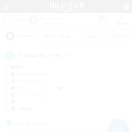
リスト
募集作成
#初心者/若葉歓迎
#絶挑戦
#立ち上げメ
アピールタグ
1件の募集が見つかりました！
指定なし
Alexander (Gaia)
フリーカンパニー
平日
週末
＃クラフター中心
使用言語
フリーカンパニー
NEW