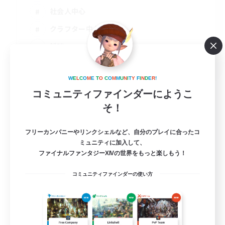
社会人中心
クラフター中心
雑談
JA
詳細を見る
W
E
L
C
O
M
E
T
O
C
O
M
M
U
N
I
T
Y
F
I
N
D
E
R
!
募集期間: 2026/09/06 まで
コミュニティファインダーにようこ
そ！
フリーカンパニーやリンクシェルなど、自分のプレイに合ったコ
ミュニティに加入して、
ファイナルファンタジーXIVの世界をもっと楽しもう！
コミュニティファインダーの使い方