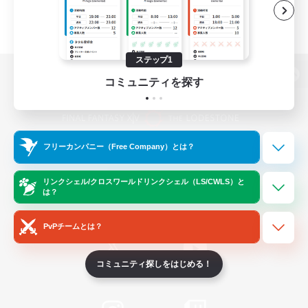
ステップ1
コミュニティを探す
パソコン版へ
フリーカンパニー（Free Company）とは？
関連商品
e-STOREで購入
ゲームダウンロード
リンクシェル/クロスワールドリンクシェル（LS/CWLS）と
は？
Official Information
PvPチームとは？
コミュニティ探しをはじめる！
/
X
News
YouTube