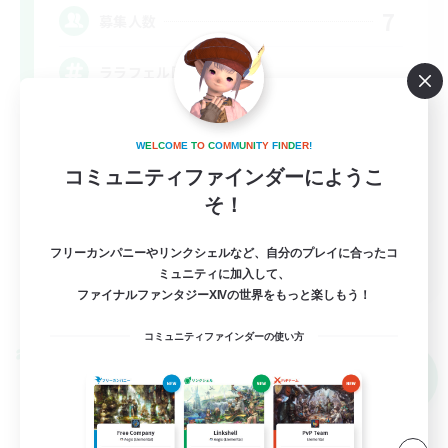
7
募集人数
ララフェル限定
立ち上げメンバー募集
W
E
L
C
O
M
E
T
O
C
O
M
M
U
N
I
T
Y
F
I
N
D
E
R
!
初心者/若葉歓迎
コミュニティファインダーにようこ
復帰者歓迎
そ！
まったりゆっくり楽しむ
フリーカンパニーやリンクシェルなど、自分のプレイに合ったコ
JA
ミュニティに加入して、
ファイナルファンタジーXIVの世界をもっと楽しもう！
詳細を見る
募集期間: 2026/09/08 まで
コミュニティファインダーの使い方
クロスワールドリンクシェル
NEW