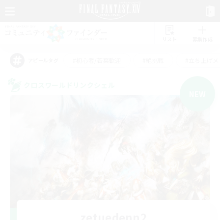
リスト
募集作成
#初心者/若葉歓迎
#絶挑戦
#立ち上げメ
アピールタグ
クロスワールドリンクシェル
NEW
zetuedenn2