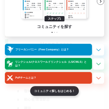
ステップ1
コミュニティを探す
Hang Loose
追加メンバー募集
フリーカンパニー（Free Company）とは？
Gaia
リンクシェル/クロスワールドリンクシェル（LS/CWLS）と
43
募集人数
は？
光のお父さん
PvPチームとは？
復帰者歓迎
コミュニティ探しをはじめる！
初心者/若葉歓迎
雑談