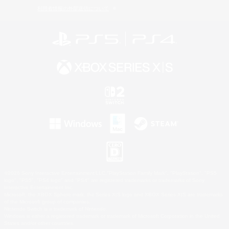
利用者情報の外部送信について
©2026 Sony Interactive Entertainment LLC."PlayStation Family Mark", "PlayStation", "PS5
logo", "PS5", "PS4 logo" and "PS4" are registered trademarks or trademarks of Sony
Interactive Entertainment Inc.
Microsoft, the XBOX Sphere mark, the Series X|S logo and XBOX Series X|S are trademarks
of the Microsoft group of companies.
Nintendo Switch is a trademark of Nintendo.
Windows is either a registered trademark or trademark of Microsoft Corporation in the United
States and/or other countries.