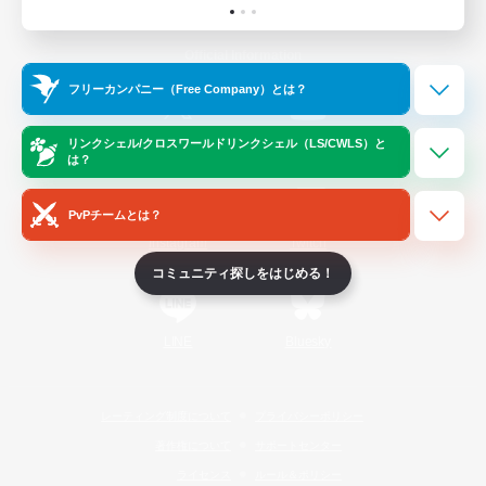
Official Information
フリーカンパニー（Free Company）とは？
/
X
News
YouTube
リンクシェル/クロスワールドリンクシェル（LS/CWLS）と
は？
PvPチームとは？
Instagram
Twitch
コミュニティ探しをはじめる！
LINE
Bluesky
レーティング制度について
プライバシーポリシー
著作権について
サポートセンター
ライセンス
ルール＆ポリシー