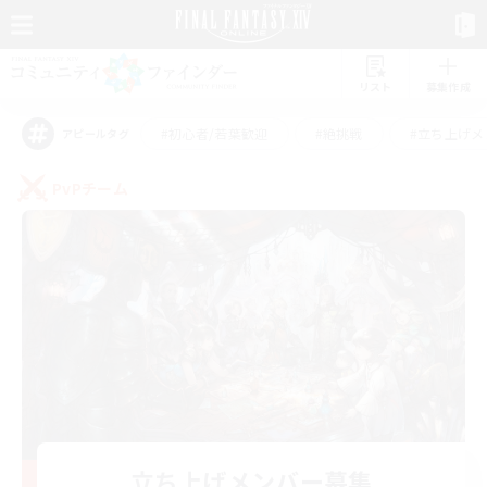
リスト
募集作成
#初心者/若葉歓迎
#絶挑戦
#立ち上げメ
アピールタグ
PvPチーム
立ち上げメンバー募集