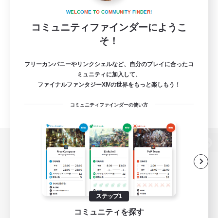
W
E
L
C
O
M
E
T
O
C
O
M
M
U
N
I
T
Y
F
I
N
D
E
R
!
コミュニティファインダーにようこ
そ！
フリーカンパニーやリンクシェルなど、自分のプレイに合ったコ
ミュニティに加入して、
ファイナルファンタジーXIVの世界をもっと楽しもう！
コミュニティファインダーの使い方
パソコン版へ
関連商品
e-STOREで購入
ステップ1
コミュニティを探す
ゲームダウンロード