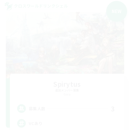
クロスワールドリンクシェル
NEW
Spirytus
追加メンバー募集
Gaia
3
募集人数
VCあり