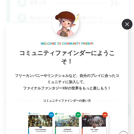
20
募集人数
極/幻/シンク/下限/VC無/毎週イベント
極挑戦
W
E
L
C
O
M
E
T
O
C
O
M
M
U
N
I
T
Y
F
I
N
D
E
R
!
初心者/若葉歓迎
コミュニティファインダーにようこ
復帰者歓迎
そ！
体験歓迎
JA
フリーカンパニーやリンクシェルなど、自分のプレイに合ったコ
ミュニティに加入して、
詳細を見る
ファイナルファンタジーXIVの世界をもっと楽しもう！
募集期間: 2026/09/09 まで
コミュニティファインダーの使い方
クロスワールドリンクシェル
NEW