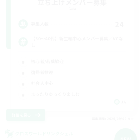
立ち上げメンバー募集
Gaia
24
募集人数
【30〜40代】新生編中心メンバー募集／VCな
し
初心者/若葉歓迎
復帰者歓迎
社会人中心
まったりゆっくり楽しむ
JA
詳細を見る
募集期間: 2026/09/09 まで
クロスワールドリンクシェル
NEW