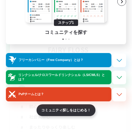
ステップ1
コミュニティを探す
FAIRY FLOSS
追加メンバー募集
Gaia
フリーカンパニー（Free Company）とは？
4
募集人数
リンクシェル/クロスワールドリンクシェル（LS/CWLS）と
は？
雑談しながらするゲームが最高だ！
PvPチームとは？
初心者/若葉歓迎
コミュニティ探しをはじめる！
社会人中心
まったりゆっくり楽しむ