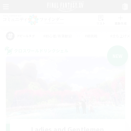
リスト
募集作成
#初心者/若葉歓迎
#絶挑戦
#立ち上げメ
アピールタグ
クロスワールドリンクシェル
NEW
Ladies and Gentlemen