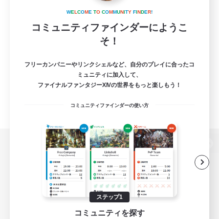
W
E
L
C
O
M
E
T
O
C
O
M
M
U
N
I
T
Y
F
I
N
D
E
R
!
コミュニティファインダーにようこ
そ！
フリーカンパニーやリンクシェルなど、自分のプレイに合ったコ
ミュニティに加入して、
ファイナルファンタジーXIVの世界をもっと楽しもう！
コミュニティファインダーの使い方
パソコン版へ
関連商品
e-STOREで購入
ステップ1
コミュニティを探す
ゲームダウンロード