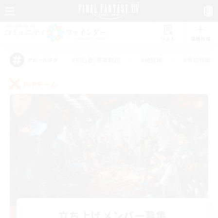
リスト
募集作成
#初心者/若葉歓迎
#絶挑戦
#零式挑戦
アピールタグ
PvPチーム
立ち上げメンバー募集