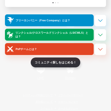
Official Information
フリーカンパニー（Free Company）とは？
/
X
News
YouTube
リンクシェル/クロスワールドリンクシェル（LS/CWLS）と
は？
PvPチームとは？
Instagram
Twitch
コミュニティ探しをはじめる！
LINE
Bluesky
レーティング制度について
プライバシーポリシー
著作権について
サポートセンター
ライセンス
ルール＆ポリシー