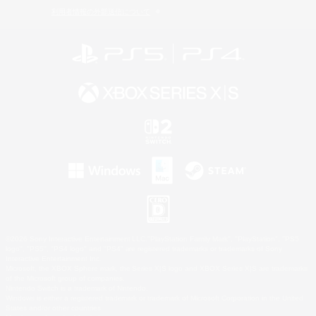
利用者情報の外部送信について
©2026 Sony Interactive Entertainment LLC."PlayStation Family Mark", "PlayStation", "PS5
logo", "PS5", "PS4 logo" and "PS4" are registered trademarks or trademarks of Sony
Interactive Entertainment Inc.
Microsoft, the XBOX Sphere mark, the Series X|S logo and XBOX Series X|S are trademarks
of the Microsoft group of companies.
Nintendo Switch is a trademark of Nintendo.
Windows is either a registered trademark or trademark of Microsoft Corporation in the United
States and/or other countries.