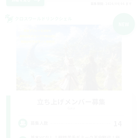
募集期間: 2026/09/06 まで
クロスワールドリンクシェル
NEW
立ち上げメンバー募集
Gaia
14
募集人数
基本VCなし！戦闘苦手ギミック不安歓迎！極