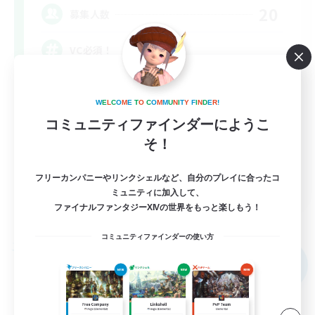
20
募集人数
VC必須！
初心者/若葉歓迎
W
E
L
C
O
M
E
T
O
C
O
M
M
U
N
I
T
Y
F
I
N
D
E
R
!
復帰者歓迎
コミュニティファインダーにようこ
社会人中心
そ！
なんでも楽しむ
フリーカンパニーやリンクシェルなど、自分のプレイに合ったコ
JA
ミュニティに加入して、
ファイナルファンタジーXIVの世界をもっと楽しもう！
詳細を見る
募集期間: 2026/09/06 まで
コミュニティファインダーの使い方
フリーカンパニー
NEW