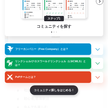
ステップ1
コミュニティを探す
Nyanko Tracer
追加メンバー募集
フリーカンパニー（Free Company）とは？
Alexander [Gaia]
リンクシェル/クロスワールドリンクシェル（LS/CWLS）と
30
募集人数
は？
金欠歓迎
PvPチームとは？
社会人中心
コミュニティ探しをはじめる！
初心者/若葉歓迎
なんでも楽しむ