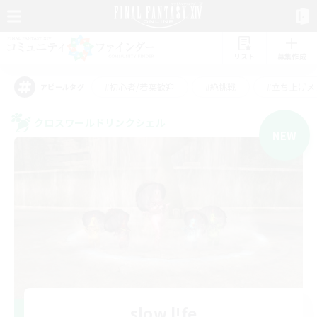
リスト
募集作成
#初心者/若葉歓迎
#絶挑戦
#立ち上げメ
アピールタグ
クロスワールドリンクシェル
NEW
slow l!fe