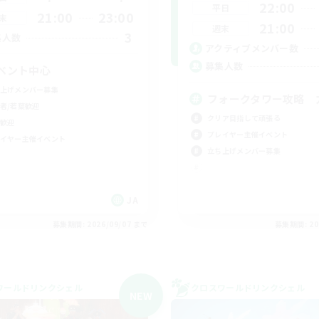
22:00
平日
21:00
23:00
末
21:00
週末
3
集人数
アクティブメンバー数
募集人数
ベント中心
上げメンバー募集
フォークタワー攻略 
者/若葉歓迎
クリア目指して頑張る
歓迎
プレイヤー主催イベント
イヤー主催イベント
立ち上げメンバー募集
JA
募集期間: 2026/09/07 まで
募集期間: 20
ワールドリンクシェル
クロスワールドリンクシェル
NEW