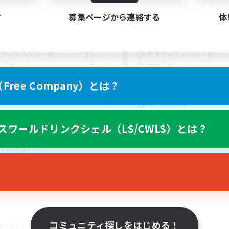
動時間
活動時間
す
募集ページから連絡する
体
21:00
1:00
21:00
日
平日
10:00
1:00
21:00
末
週末
25
クティブメンバー数
アクティブメンバー数
3
集人数
募集人数
ree Company）とは？
VC無し
初心者/若葉歓迎
たりゆっくり楽しむ
復帰者歓迎
スワールドリンクシェル（LS/CWLS）とは？
者/若葉歓迎
プレイヤー主催イベント
人中心
まったりゆっくり楽しむ
イヤー主催イベント
JA
募集期間: 2026/08/21 まで
募集期間: 20
コミュニティ探しをはじめる！
ワールドリンクシェル