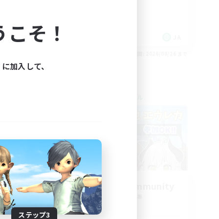
まったりゆっくり楽しむ
プレイヤー主催イベント
うこそ！
JA
JA
26/08/31 まで
募集期間: 2026/08/26 まで
ィに加入して、
クロスワールドリンクシェル
Glb.
Rera&Yu-ki Community
追加メンバー募集
Gaia
ステップ3