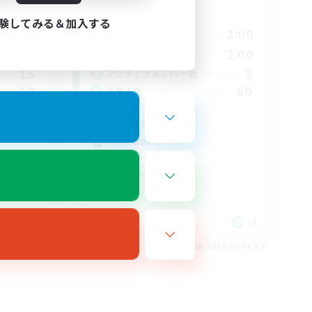
活動時間
験してみる＆加入する
24:00
21:00
2:00
平日
24:00
21:00
2:00
週末
15
2
アクティブメンバー数
10
60
募集人数
グンヒルド零式
初心者/若葉歓迎
プレイヤー主催イベント
まったりゆっくり楽しむ
雑談
JA
JA
26/08/17 まで
募集期間: 2026/08/14 まで