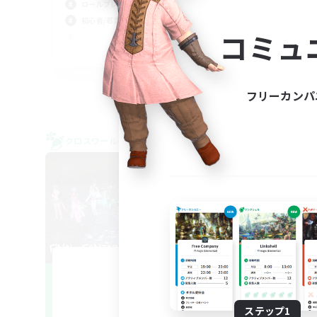
ロールプレイ
プレ
初心者/若葉歓迎
体験
コミュ
JA
募集期間: 2026/09/04 まで
フリーカンパ
クロスワールドリンクシェル
クロス
Largo
追加メンバー募集
Gaia
ステップ1