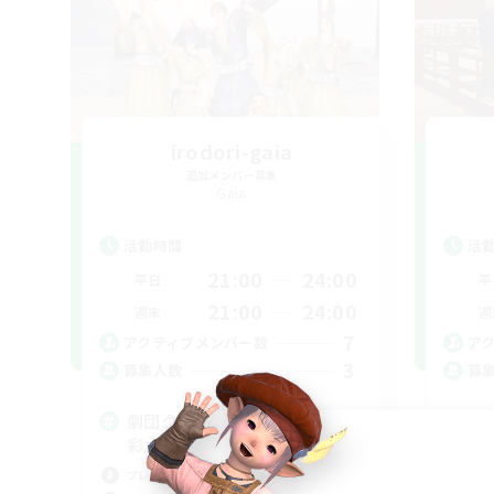
irodori-gaia
追加メンバー募集
Gaia
活動時間
活
21:00
24:00
平日
平
21:00
24:00
週末
週
7
アクティブメンバー数
ア
3
募集人数
募
劇団クリエイター募集『劇団
交
彩』
初心
プレイヤー主催イベント
なん