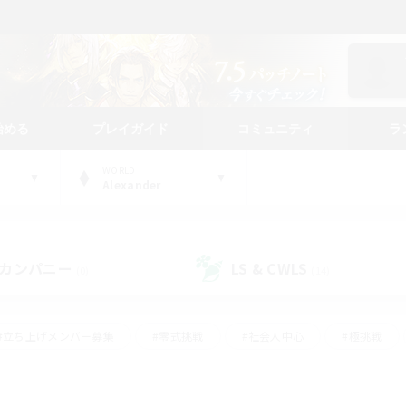
始める
プレイガイド
コミュニティ
ラ
WORLD
Alexander
カンパニー
LS & CWLS
(0)
(14)
#立ち上げメンバー募集
#零式挑戦
#社会人中心
#極挑戦
#体験歓迎
#ロールプレイ
#ギャザラー中心
#クラフター中
て頑張る
#スクリーンショット撮影
#ミラプリ（ミラージュプリズム