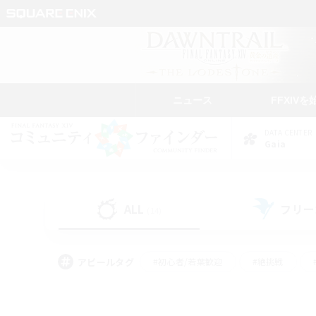
ニュース
FFXIVを
DATA CENTER
Gaia
ALL
フリー
(14)
アピールタグ
#初心者/若葉歓迎
#絶挑戦
#なんでも楽しむ
#学生中心
#モブハント
#レベリング
#クリア目指し