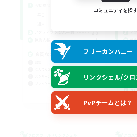
活動時間
活
コミュニティを探
20:00
2:00
平日
平
20:00
2:00
週末
週
25
アクティブメンバー数
ア
1
募集人数
募
フリーカンパニー（F
良質なメンバーの集い
雑談
まっ
なんでも楽しむ
リンクシェル/クロ
初心
スクリーンショット撮影
社会
プレイヤー主催イベント
プレ
JA
PvPチームとは？
募集期間: 2026/08/25 まで
クロスワールドリンクシェル
クロス