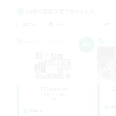
14件の募集が見つかりました！
指定なし
平日
週末
クロスワールドリンクシェル
クロス
NEW
FF14saikou
追加メンバー募集
Gaia
活
活動時間
平