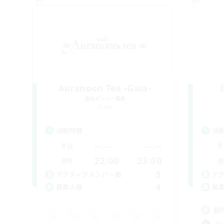
Auranoon Tea -Gaia-
追加メンバー募集
Gaia
活動時間
活
--:--
--:--
平日
平
22:00
23:00
週末
週
5
アクティブメンバー数
ア
4
募集人数
募
絵
プレ