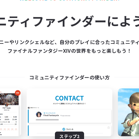
イヤー主催イベント
復帰者歓迎
歓迎
プレイヤー主催イベント
ニティファインダーによ
JA
募集期間: 2026/08/31 まで
募集期間: 20
ニーやリンクシェルなど、自分のプレイに合ったコミュニテ
ファイナルファンタジーXIVの世界をもっと楽しもう！
ワールドリンクシェル
クロスワールドリンクシェル
コミュニティファインダーの使い方
YUKAPERO!
Heritage&Future 
追加メンバー募集
追加メンバー募集
Gaia
Gaia
ステップ2