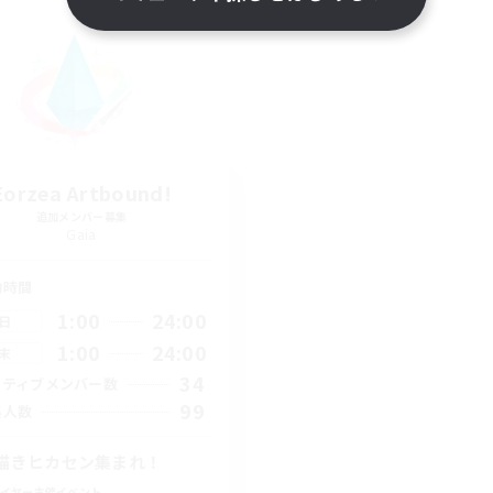
Eorzea Artbound!
追加メンバー募集
Gaia
動時間
1:00
24:00
日
1:00
24:00
末
34
クティブメンバー数
99
集人数
描きヒカセン集まれ！
イヤー主催イベント