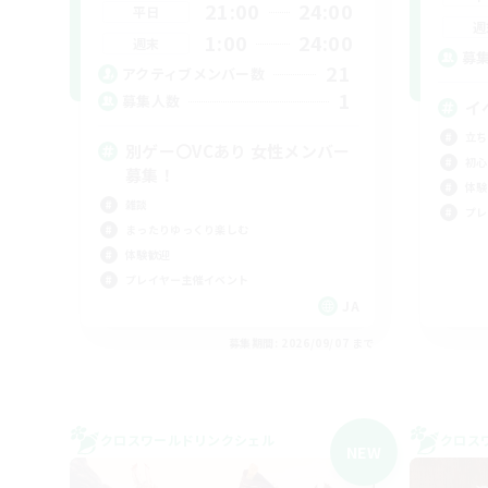
21:00
24:00
平日
週
1:00
24:00
週末
募
21
アクティブメンバー数
1
募集人数
イ
立ち
別ゲー〇VCあり 女性メンバー
初心
募集！
体験
雑談
プレ
まったりゆっくり楽しむ
体験歓迎
プレイヤー主催イベント
JA
募集期間: 2026/09/07 まで
クロスワールドリンクシェル
クロス
NEW