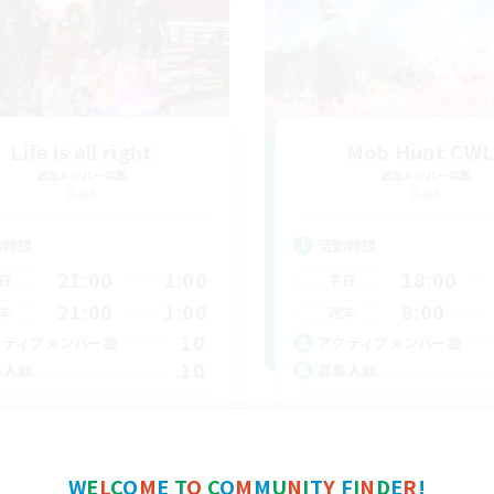
Life is all right
Mob Hunt CWL
追加メンバー募集
追加メンバー募集
Gaia
Gaia
動時間
活動時間
21:00
1:00
18:00
日
平日
21:00
1:00
8:00
末
週末
10
クティブメンバー数
アクティブメンバー数
10
集人数
募集人数
流大好き
情報をもらうだけでO
者/若葉歓迎
モブハント
でも楽しむ
初心者/若葉歓迎
W
E
L
C
O
M
E
T
O
C
O
M
M
U
N
I
T
Y
F
I
N
D
E
R
!