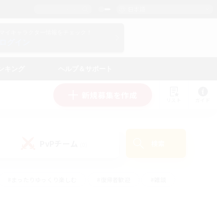
日本語
マイキャラクター情報をチェック！
ログイン
ンキング
ヘルプ＆サポート
新規募集を作成
リスト
ガイド
PvPチーム
検索
(0)
#まったりゆっくり楽しむ
#復帰者歓迎
#雑談
心
#演奏
#トレジャーハント
#ハウジング
）
#プレイヤー主催イベント