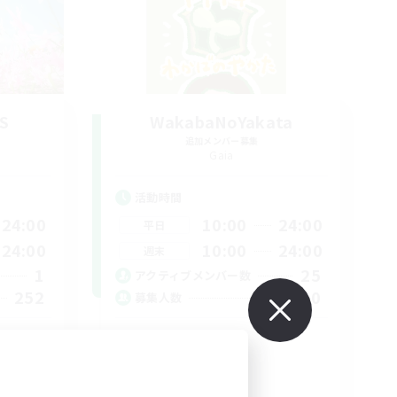
S
WakabaNoYakata
追加メンバー募集
Gaia
活動時間
24:00
10:00
24:00
平日
24:00
10:00
24:00
週末
1
25
アクティブメンバー数
252
10
募集人数
Kです！
Discord
初心者/若葉歓迎
雑談