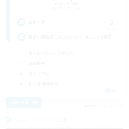
追加メンバー募集
Alexander [Gaia]
2
募集人数
程よい距離感で遊びたい方･vc無し。8/2更新
まったりゆっくり楽しむ
体験歓迎
社会人中心
初心者/若葉歓迎
JA
詳細を見る
募集期間: 2026/09/06 まで
クロスワールドリンクシェル