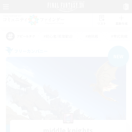
リスト
募集作成
#初心者/若葉歓迎
#絶挑戦
#零式挑戦
アピールタグ
フリーカンパニー
NEW
middle knights