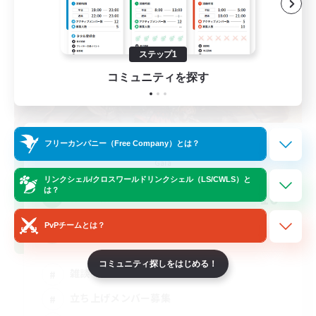
ステップ1
コミュニティを探す
立ち上げメンバー募集
フリーカンパニー（Free Company）とは？
Gaia
リンクシェル/クロスワールドリンクシェル（LS/CWLS）と
は？
10
募集人数
PvPチームとは？
VC
コミュニティ探しをはじめる！
雑談
立ち上げメンバー募集