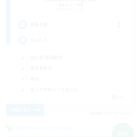
追加メンバー募集
Alexander [Gaia]
2
募集人数
まったり
初心者/若葉歓迎
復帰者歓迎
雑談
まったりゆっくり楽しむ
JA
詳細を見る
募集期間: 2026/09/06 まで
クロスワールドリンクシェル
NEW