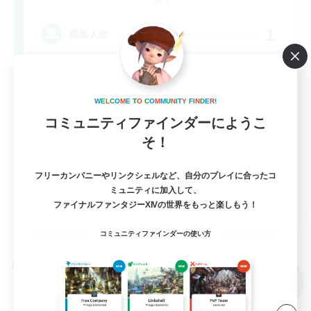
1
募集人数
絶アレキ ＠D2【週4. 平日21-23時】
W
E
L
C
O
M
E
T
O
C
O
M
M
U
N
I
T
Y
F
I
N
D
E
R
!
立ち上げメンバー募集
コミュニティファインダーにようこ
絶挑戦
そ！
クリア目指して頑張る
フリーカンパニーやリンクシェルなど、自分のプレイに合ったコ
なんでも楽しむ
ミュニティに加入して、
JA
ファイナルファンタジーXIVの世界をもっと楽しもう！
詳細を見る
コミュニティファインダーの使い方
募集期間: 2026/09/06 まで
クロスワールドリンクシェル
NEW