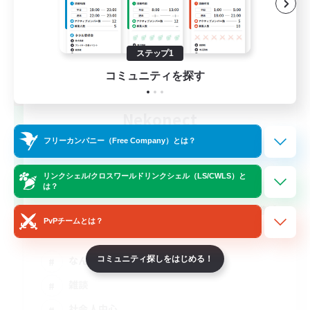
ステップ1
コミュニティを探す
Nekonect
追加メンバー募集
フリーカンパニー（Free Company）とは？
Gaia
4
募集人数
リンクシェル/クロスワールドリンクシェル（LS/CWLS）と
は？
★VCなし/楽しく！仲良く！FF14を仲間と遊ぼ
PvPチームとは？
う
なんでも楽しむ
コミュニティ探しをはじめる！
雑談
社会人中心