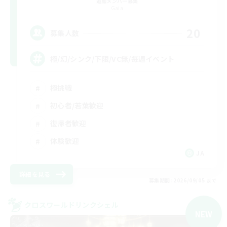
追加メンバー募集
Gaia
20
募集人数
極/幻/シンク/下限/VC無/毎週イベント
極挑戦
初心者/若葉歓迎
復帰者歓迎
体験歓迎
JA
詳細を見る
募集期間: 2026/09/05 まで
クロスワールドリンクシェル
NEW