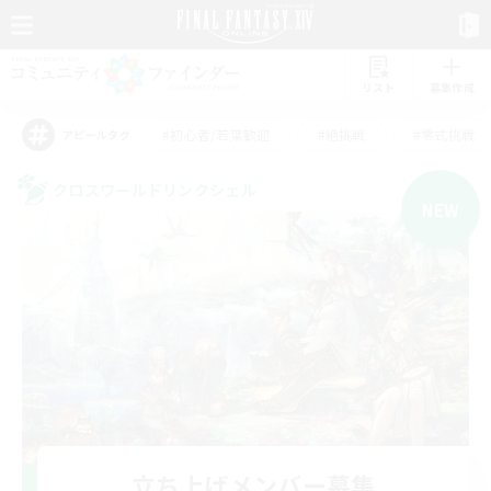
リスト
募集作成
#初心者/若葉歓迎
#絶挑戦
#零式挑戦
アピールタグ
クロスワールドリンクシェル
NEW
立ち上げメンバー募集