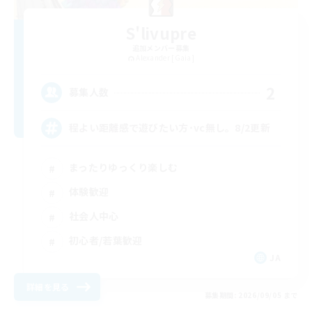
S'livupre
追加メンバー募集
Alexander [Gaia]
2
募集人数
程よい距離感で遊びたい方･vc無し。8/2更新
まったりゆっくり楽しむ
体験歓迎
社会人中心
初心者/若葉歓迎
JA
詳細を見る
募集期間: 2026/09/05 まで