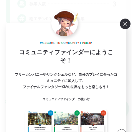
3
募集人数
絶エデンP3からH1D2D3募集
体験歓迎
W
E
L
C
O
M
E
T
O
C
O
M
M
U
N
I
T
Y
F
I
N
D
E
R
!
絶挑戦
コミュニティファインダーにようこ
そ！
JA
フリーカンパニーやリンクシェルなど、自分のプレイに合ったコ
ミュニティに加入して、
詳細を見る
ファイナルファンタジーXIVの世界をもっと楽しもう！
募集期間: 2026/09/05 まで
コミュニティファインダーの使い方
クロスワールドリンクシェル
NEW