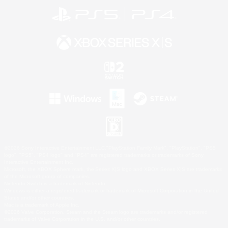
©2026 Sony Interactive Entertainment LLC."PlayStation Family Mark", "PlayStation", "PS5
logo", "PS5", "PS4 logo" and "PS4" are registered trademarks or trademarks of Sony
Interactive Entertainment Inc.
Microsoft, the XBOX Sphere mark, the Series X|S logo and XBOX Series X|S are trademarks
of the Microsoft group of companies.
Nintendo Switch is a trademark of Nintendo.
Windows is either a registered trademark or trademark of Microsoft Corporation in the United
States and/or other countries.
Mac is a trademark of Apple Inc.
©2026 Valve Corporation. Steam and the Steam logo are trademarks and/or registered
trademarks of Valve Corporation in the U.S. and/or other countries.