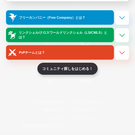
Official Information
フリーカンパニー（Free Company）とは？
/
X
News
YouTube
リンクシェル/クロスワールドリンクシェル（LS/CWLS）と
は？
PvPチームとは？
Instagram
Twitch
コミュニティ探しをはじめる！
LINE
Bluesky
レーティング制度について
プライバシーポリシー
著作権について
サポートセンター
ライセンス
ルール＆ポリシー
利用者情報の外部送信について