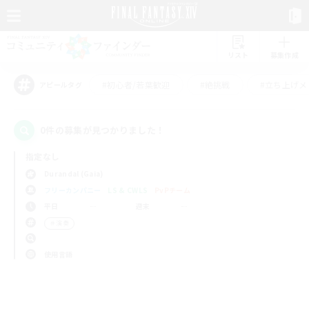
リスト
募集作成
#初心者/若葉歓迎
#絶挑戦
#立ち上げメ
アピールタグ
0件の募集が見つかりました！
指定なし
Durandal (Gaia)
フリーカンパニー
LS & CWLS
PvPチーム
平日
週末
＃演奏
使用言語