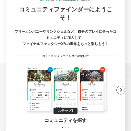
W
E
L
C
O
M
E
T
O
C
O
M
M
U
N
I
T
Y
F
I
N
D
E
R
!
コミュニティファインダーにようこ
そ！
フリーカンパニーやリンクシェルなど、自分のプレイに合ったコ
ミュニティに加入して、
ファイナルファンタジーXIVの世界をもっと楽しもう！
コミュニティファインダーの使い方
パソコン版へ
関連商品
e-STOREで購入
ステップ1
ゲームダウンロード
コミュニティを探す