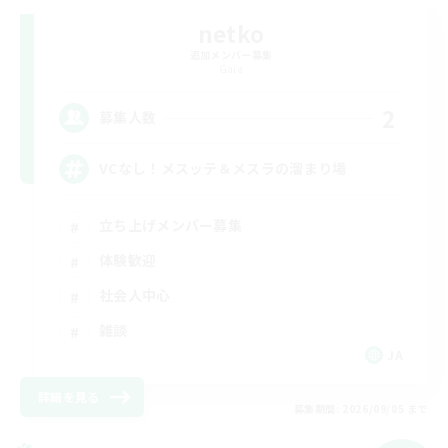
netko
追加メンバー募集
Gaia
2
募集人数
VCなし！メスッテ＆メスラの溜まり場
立ち上げメンバー募集
体験歓迎
社会人中心
雑談
JA
詳細を見る
募集期間: 2026/09/05 まで