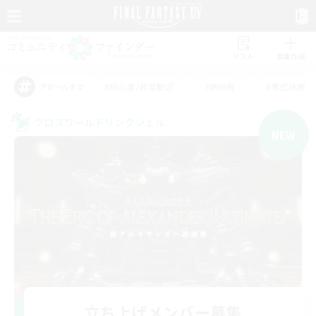
リスト
募集作成
#初心者/若葉歓迎
#絶挑戦
#零式挑戦
アピールタグ
クロスワールドリンクシェル
NEW
立ち上げメンバー募集