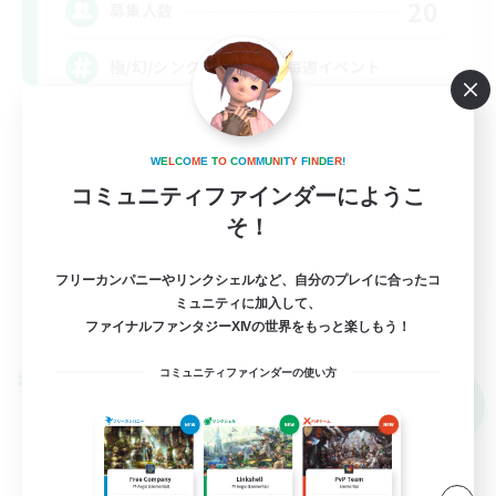
20
募集人数
極/幻/シンク/下限/VC無/毎週イベント
極挑戦
W
E
L
C
O
M
E
T
O
C
O
M
M
U
N
I
T
Y
F
I
N
D
E
R
!
初心者/若葉歓迎
コミュニティファインダーにようこ
復帰者歓迎
そ！
体験歓迎
JA
フリーカンパニーやリンクシェルなど、自分のプレイに合ったコ
ミュニティに加入して、
詳細を見る
ファイナルファンタジーXIVの世界をもっと楽しもう！
募集期間: 2026/09/05 まで
コミュニティファインダーの使い方
クロスワールドリンクシェル
NEW