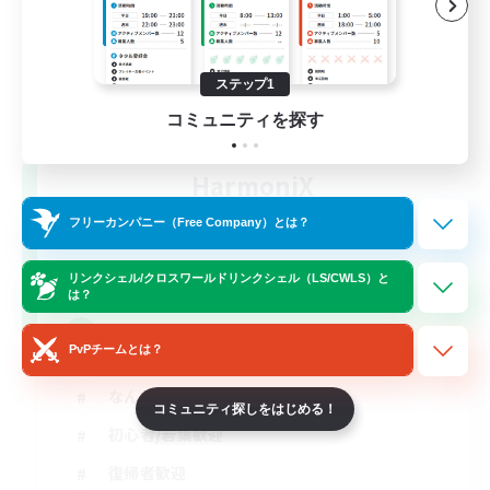
ステップ1
コミュニティを探す
HarmoniX
追加メンバー募集
フリーカンパニー（Free Company）とは？
Gaia
8
募集人数
リンクシェル/クロスワールドリンクシェル（LS/CWLS）と
は？
CWLSでしか得られない仲間たちと共に！
PvPチームとは？
なんでも楽しむ
コミュニティ探しをはじめる！
初心者/若葉歓迎
復帰者歓迎