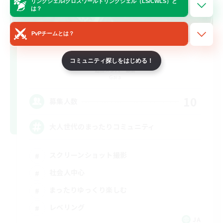
リンクシェル/クロスワールドリンクシェル（LS/CWLS）と
は？
PvPチームとは？
Engawa de Ocha
コミュニティ探しをはじめる！
追加メンバー募集
Gaia
10
募集人数
大人世代のまったりコミュニティ
スクリーンショット撮影
社会人中心
まったりゆっくり楽しむ
レベリング
JA