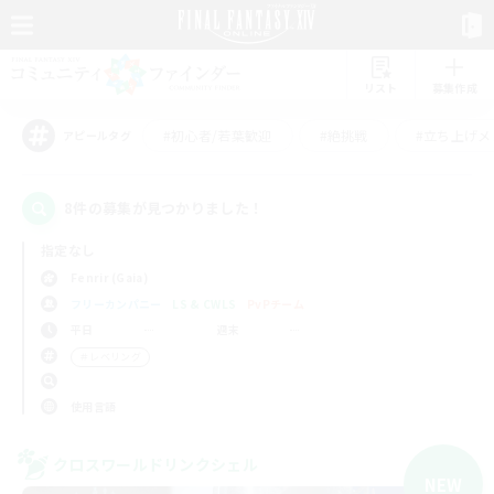
リスト
募集作成
#初心者/若葉歓迎
#絶挑戦
#立ち上げメ
アピールタグ
8件の募集が見つかりました！
指定なし
Fenrir (Gaia)
フリーカンパニー
LS & CWLS
PvPチーム
平日
週末
＃レベリング
使用言語
クロスワールドリンクシェル
NEW