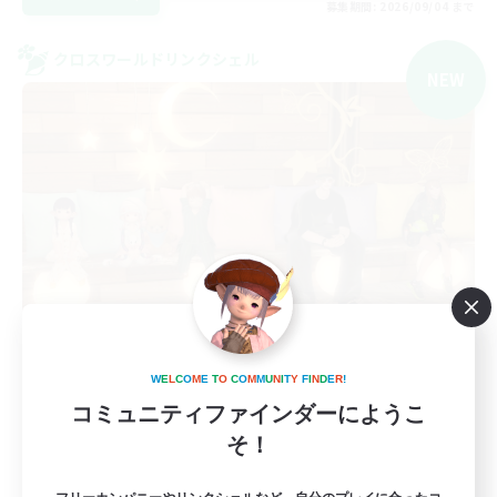
募集期間: 2026/09/04 まで
クロスワールドリンクシェル
NEW
ichigoichiYeah!
追加メンバー募集
W
E
L
C
O
M
E
T
O
C
O
M
M
U
N
I
T
Y
F
I
N
D
E
R
!
Gaia
コミュニティファインダーにようこ
そ！
3
募集人数