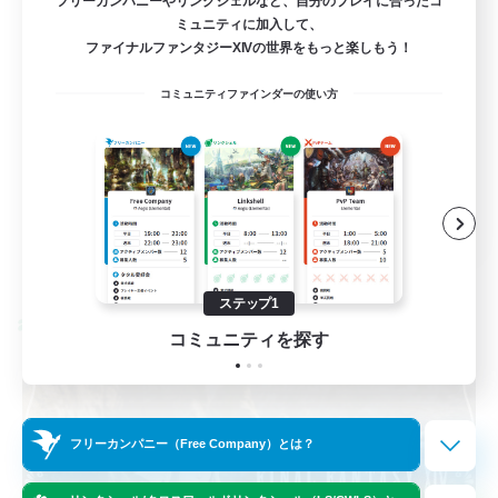
フリーカンパニーやリンクシェルなど、自分のプレイに合ったコ
VC無し
ミュニティに加入して、
ファイナルファンタジーXIVの世界をもっと楽しもう！
初心者/若葉歓迎
コミュニティファインダーの使い方
復帰者歓迎
レベリング
なんでも楽しむ
JA
詳細を見る
募集期間: 2026/09/03 まで
ステップ1
クロスワールドリンクシェル
コミュニティを探す
フリーカンパニー（Free Company）とは？