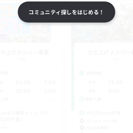
NEW
コミュニティ探しをはじめる！
立ち上げメンバー募集
立ち上げメンバー
Gaia
Gaia
動時間
活動時間
22:00
1:00
19:00
日
平日
20:00
1:00
0:00
末
週末
--
集人数
募集人数
iscordで雑談メイン！FC、
#VC(Discord)有
WLS枠不要♪
立ち上げメンバー募集
人中心
初心者/若葉歓迎