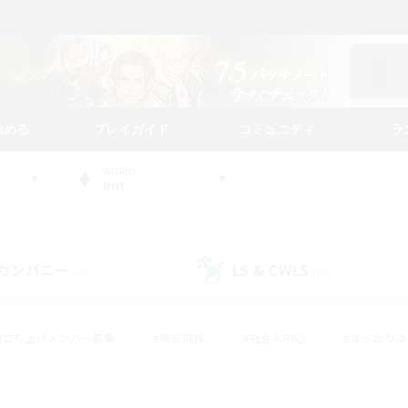
始める
プレイガイド
コミュニティ
ラ
WORLD
Ifrit
カンパニー
LS & CWLS
(28)
(90)
#立ち上げメンバー募集
#零式挑戦
#社会人中心
#まったり
体験歓迎
#クラフター中心
#ロールプレイ
#ギャザラー中心
ージュプリズム）
#スクリーンショット撮影
#クリア目指して頑張る