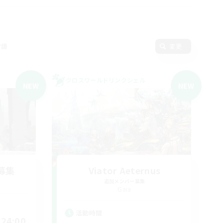
言語
変更
クロスワールドリンクシェル
NEW
NEW
募集
Viator Aeternus
追加メンバー募集
Gaia
活動時間
24:00