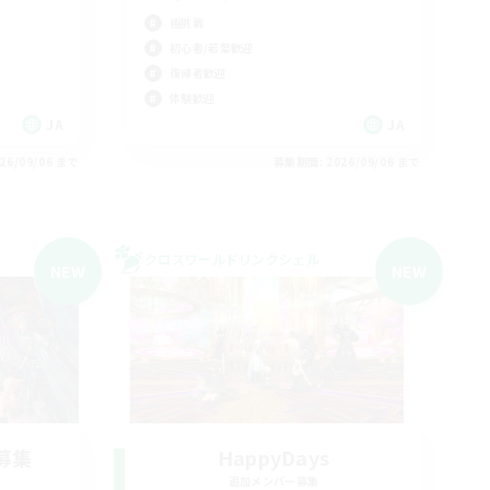
極挑戦
初心者/若葉歓迎
復帰者歓迎
体験歓迎
JA
JA
26/09/06 まで
募集期間: 2026/09/06 まで
クロスワールドリンクシェル
NEW
NEW
募集
HappyDays
追加メンバー募集