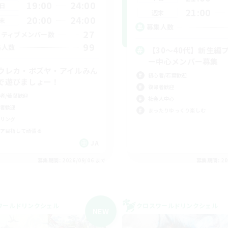
19:00
24:00
日
21:00
週末
20:00
24:00
末
募集人数
27
クティブメンバー数
99
集人数
【30〜40代】新生編
ー中心メンバー募集
ウレカ・ボズヤ・アイルみん
初心者/若葉歓迎
で遊びましょー！
復帰者歓迎
者/若葉歓迎
社会人中心
者歓迎
まったりゆっくり楽しむ
リング
ア目指して頑張る
JA
募集期間: 2026/09/06 まで
募集期間: 20
ワールドリンクシェル
クロスワールドリンクシェル
NEW