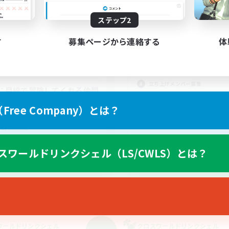
活動時間
動時間
22:00
平日
ステップ2
18:00
1:00
日
22:00
週末
10:00
1:00
末
す
募集ページから連絡する
体
募集人数
10
クティブメンバー数
10
集人数
エデン零式
立ち上げメンバー募集
じ目線で冒険してくれる仲間
零式挑戦
募集中です！
ree Company）とは？
クリア目指して頑張る
たりゆっくり楽しむ
初心者/若葉歓迎
者/若葉歓迎
者歓迎
スワールドリンクシェル（LS/CWLS）とは？
歓迎
JA
募集期間: 2026/09/06 まで
募集期間: 20
ワールドリンクシェル
クロスワールドリンクシェル