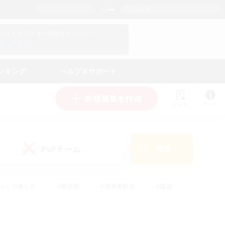
日本語
マイキャラクター情報をチェック！
ログイン
ンキング
ヘルプ＆サポート
新規募集を作成
リスト
ガイド
PvPチーム
検索
(1)
ゆっくり楽しむ
#極挑戦
#復帰者歓迎
#雑談
#ハウジング
#トレジャーハント
#レベリング
#プレイヤー主催イベント