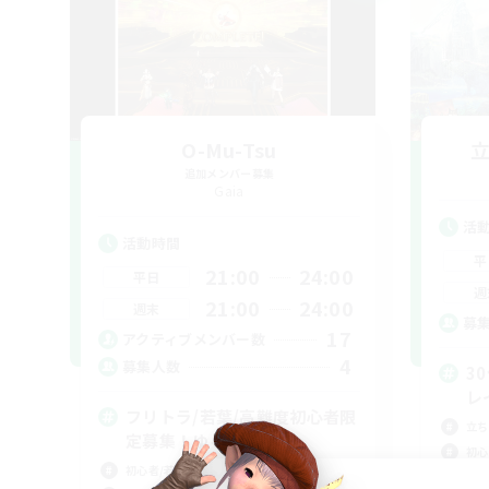
O-Mu-Tsu
追加メンバー募集
Gaia
活
活動時間
平
21:00
24:00
平日
週
21:00
24:00
週末
募
17
アクティブメンバー数
4
募集人数
3
レ
フリトラ/若葉/高難度初心者限
立ち
定募集！ゆるく極攻略
初心
初心者/若葉歓迎
復帰