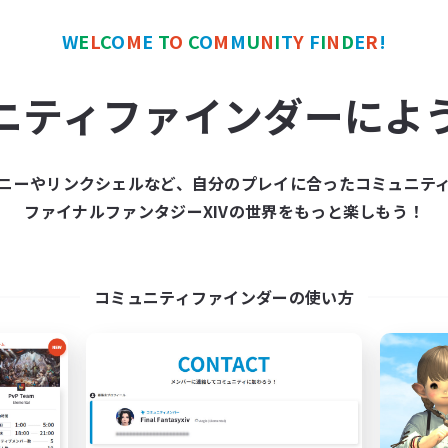
でも楽しむ
W
E
L
C
O
M
E
T
O
C
O
M
M
U
N
I
T
Y
F
I
N
D
E
R
!
JA
ニティファインダーによ
募集期間: 2026/09/06 まで
募集期間: 20
ニーやリンクシェルなど、自分のプレイに合ったコミュニテ
ワールドリンクシェル
クロスワールドリンクシェル
ファイナルファンタジーXIVの世界をもっと楽しもう！
NEW
コミュニティファインダーの使い方
KAPERO!-WAKABA-
立ち上げメンバー
追加メンバー募集
Gaia
Gaia