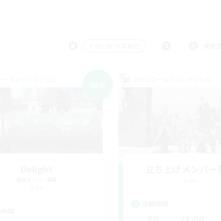
＃初心者/若葉歓迎
使用
ワールドリンクシェル
クロスワールドリンクシェル
NEW
Delight
立ち上げメンバー
追加メンバー募集
Gaia
Gaia
活動時間
動時間
21:00
平日