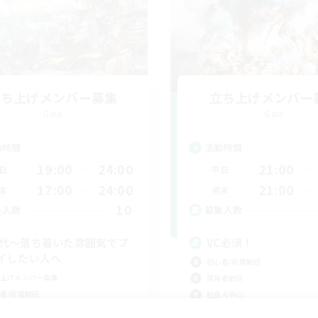
立ち上げメンバー募集
立ち上げメンバー
Gaia
Gaia
動時間
活動時間
19:00
24:00
21:00
日
平日
17:00
24:00
21:00
末
週末
10
集人数
募集人数
0代～落ち着いた雰囲気でプ
VC必須！
イしたい人へ
初心者/若葉歓迎
上げメンバー募集
復帰者歓迎
者/若葉歓迎
社会人中心
者歓迎
なんでも楽しむ