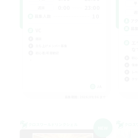
平
0:00
23:00
週末
週
10
募集人数
ア
募
VC
雑談
エ
立ち上げメンバー募集
な
初心者/若葉歓迎
初心
復帰
レベ
クリ
JA
募集期間: 2026/09/06 まで
クロスワールドリンクシェル
クロス
NEW