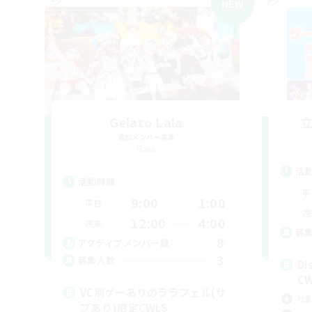
NEW
Gelato Lala
追加メンバー募集
Gaia
活
活動時間
平
9:00
1:00
平日
週
12:00
4:00
週末
募
8
アクティブメンバー数
3
募集人数
D
C
VC別ゲーありのララフェル(サ
社会
ブあり)限定CWLS