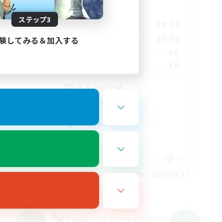
活動時間
24:00
ステップ3
20:00
24:00
平日
24:00
12:00
24:00
週末
験してみる＆加入する
3
48
アクティブメンバー数
10
募集人数
大人の社交場
初心者/若葉歓迎
社会人中心
なんでも楽しむ
まったりゆっくり楽しむ
JA
JA
26/09/06 まで
募集期間: 2026/09/06 まで
クロスワールドリンクシェル