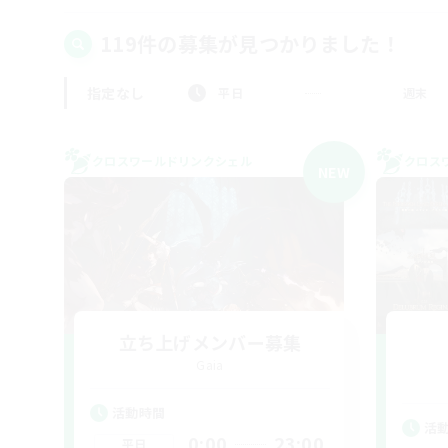
119件の募集が見つかりました！
指定なし
平日
週末
クロスワールドリンクシェル
クロス
NEW
立ち上げメンバー募集
Gaia
活動時間
活
0:00
23:00
平日