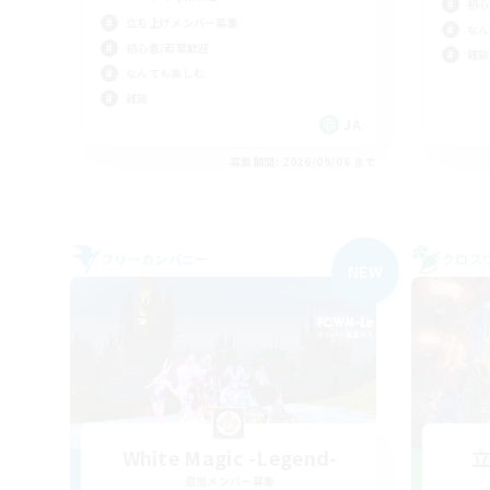
初心
立ち上げメンバー募集
なん
初心者/若葉歓迎
雑談
なんでも楽しむ
雑談
JA
募集期間: 2026/09/06 まで
フリーカンパニー
クロス
NEW
White Magic -Legend-
追加メンバー募集