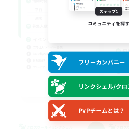
活動時間
活
--:--
--:--
平日
ステップ1
平
21:00
23:00
週末
週
コミュニティを探
3
募集人数
ア
募
イベント中心
立ち上げメンバー募集
同
初心者/若葉歓迎
を
フリーカンパニー（F
体験歓迎
まっ
プレイヤー主催イベント
初心
復帰
リンクシェル/クロ
体験
JA
募集期間: 2026/09/06 まで
PvPチームとは？
クロスワールドリンクシェル
クロス