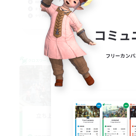
極挑戦
なん
まったりゆっくり楽しむ
クリア目指して頑張る
JA
コミュ
募集期間: 2026/09/06 まで
フリーカンパ
クロスワールドリンクシェル
クロス
NEW
立ち上げメンバー募集
YU
Gaia