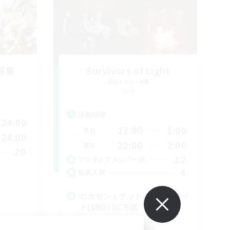
募集
Survivors of Light
追加メンバー募集
Gaia
活動時間
24:00
22:00
1:00
平日
24:00
22:00
2:00
週末
20
12
アクティブメンバー数
4
募集人数
ヒカセンｘデッドバイデイライ
ト(DBD) DC不問
社会人中心