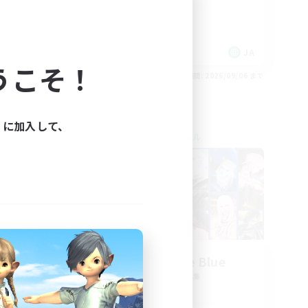
まったりゆっくり楽しむ
なんでも楽しむ
初心者/若葉歓迎
JA
JA
うこそ！
26/09/06 まで
募集期間: 2026/09/06 まで
ィに加入して、
クロスワールドリンクシェル
NEW
募集
Ultramarine Blue
追加メンバー募集
Gaia