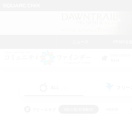
ニュース
FFXIVを
DATA CENTER
Gaia
ALL
フリー
(119)
アピールタグ
#初心者/若葉歓迎
#絶挑戦
#学生中心
#なんでも楽しむ
#モブハント
#
#演奏
#ミラプリ（ミラ