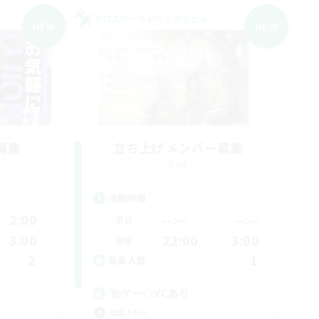
クロスワールドリンクシェル
NEW
NEW
募集
立ち上げメンバー募集
Gaia
活動時間
2:00
--:--
--:--
平日
3:00
22:00
3:00
週末
2
1
募集人数
別ゲー◎VCあり
社会人中心