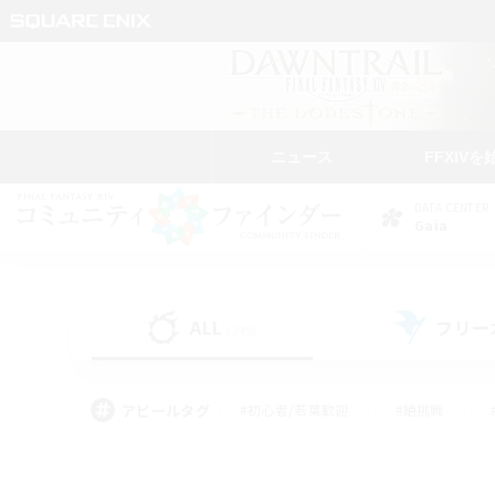
ニュース
FFXIVを
DATA CENTER
Gaia
ALL
フリー
(249)
アピールタグ
#初心者/若葉歓迎
#絶挑戦
#なんでも楽しむ
#学生中心
#モブハント
#レベリング
#クリア目指し