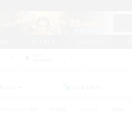
始める
プレイガイド
コミュニティ
ラ
WORLD
Alexander
カンパニー
LS & CWLS
(51)
(197)
#立ち上げメンバー募集
#零式挑戦
#社会人中心
#極挑戦
#体験歓迎
#ロールプレイ
#ギャザラー中心
#クラフター中
て頑張る
#スクリーンショット撮影
#ミラプリ（ミラージュプリズム