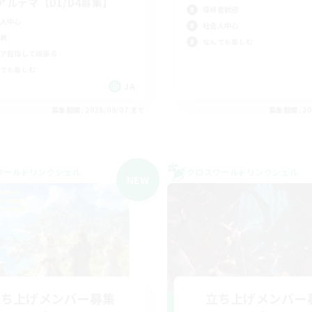
アルテマ【D1/D4募集】
復帰者歓迎
人中心
社会人中心
戦
なんでも楽しむ
ア目指して頑張る
でも楽しむ
JA
募集期間: 2026/09/07 まで
募集期間: 20
ワールドリンクシェル
クロスワールドリンクシェル
NEW
立ち上げメンバー募集
立ち上げメンバー