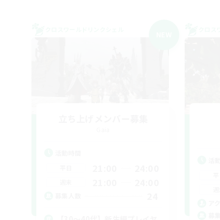
クロスワールドリンクシェル
クロス
NEW
立ち上げメンバー募集
Gaia
活動時間
活
21:00
24:00
平日
平
21:00
24:00
週末
週
24
募集人数
ア
募
【30〜40代】新生編プレイヤ