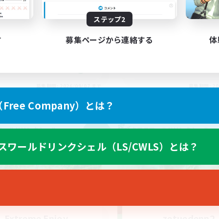
で遊びましょー！
無し。8/2更新
ステップ2
者/若葉歓迎
まったりゆっくり楽しむ
者歓迎
体験歓迎
す
募集ページから連絡する
体
リング
社会人中心
ア目指して頑張る
初心者/若葉歓迎
JA
募集期間: 2026/09/07 まで
募集期間: 20
ree Company）とは？
ワールドリンクシェル
クロスワールドリンクシェル
NEW
スワールドリンクシェル（LS/CWLS）とは？
Extreme Enjoy
zetuedenn2