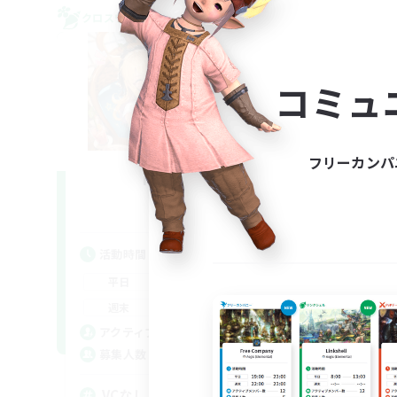
クロスワールドリンクシェル
クロス
NEW
コミュ
フリーカンパ
moonekko
追加メンバー募集
Gaia
活動時間
活
19:00
23:00
平日
平
19:00
24:00
週末
週
3
アクティブメンバー数
ア
3
募集人数
募
VCなしメスッテ＆メスラの溜
エ