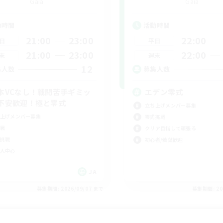
Gaia
Gaia
動時間
活動時間
21:00
23:00
22:00
日
平日
21:00
23:00
22:00
末
週末
12
集人数
募集人数
本VCなし！戦闘苦手ギミッ
エデン零式
不安歓迎！極と零式
立ち上げメンバー募集
上げメンバー募集
零式挑戦
戦
クリア目指して頑張る
挑戦
初心者/若葉歓迎
人中心
JA
募集期間: 2026/09/07 まで
募集期間: 20