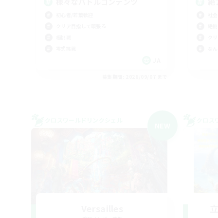
様々なバトルコンテンツ
絶
初心者/若葉歓迎
社会
クリア目指して頑張る
絶挑
極挑戦
クリ
零式挑戦
なん
JA
募集期間: 2026/09/07 まで
クロスワールドリンクシェル
クロス
NEW
Versailles