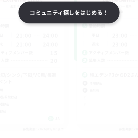
追加メンバー募集
追加メンバー募集
Gaia
Gaia
コミュニティ探しをはじめる！
動時間
活動時間
21:00
24:00
23:00
日
平日
21:00
24:00
23:00
末
週末
15
クティブメンバー数
アクティブメンバー数
20
集人数
募集人数
/幻/シンク/下限/VC無/毎週
絶エデンP3からD2さ
ベント
体験歓迎
戦
絶挑戦
者/若葉歓迎
者歓迎
歓迎
JA
募集期間: 2026/09/07 まで
募集期間: 20