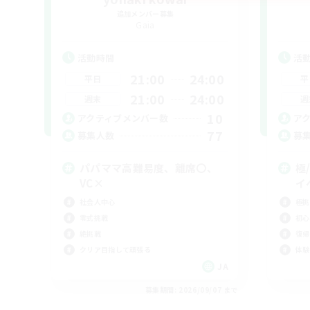
追加メンバー募集
Gaia
活動時間
活
21:00
24:00
平日
平
21:00
24:00
週末
週
10
アクティブメンバー数
ア
77
募集人数
募
パパママ高難易度、離席〇、
極
VC×
イ
社会人中心
極挑
零式挑戦
初心
絶挑戦
復帰
クリア目指して頑張る
体験
JA
募集期間: 2026/09/07 まで