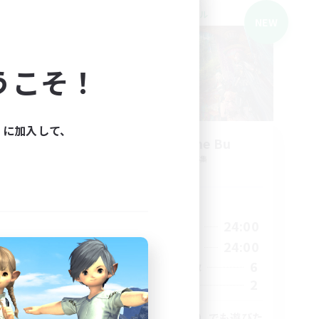
クロスワールドリンクシェル
NEW
NEW
うこそ！
ィに加入して、
Eorzea Game Bu
追加メンバー募集
Gaia
活動時間
21:00
24:00
1:00
平日
13:00
24:00
2:00
週末
6
14
アクティブメンバー数
2
3
募集人数
別の世界（別ゲー）でも遊びた
方･vc