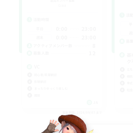
追加メンバー募集
Gaia
活
活動時間
平
0:00
23:00
平日
週
0:00
23:00
週末
募
8
アクティブメンバー数
12
募集人数
基
ク
VC
立ち
初心者/若葉歓迎
極挑
体験歓迎
零式
まったりゆっくり楽しむ
社会
雑談
JA
募集期間: 2026/09/07 まで