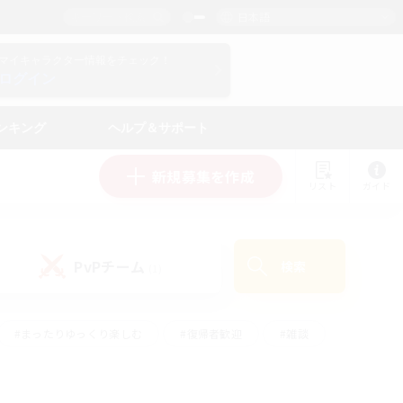
日本語
マイキャラクター情報をチェック！
ログイン
ンキング
ヘルプ＆サポート
新規募集を作成
リスト
ガイド
PvPチーム
検索
(1)
#まったりゆっくり楽しむ
#復帰者歓迎
#雑談
心
#演奏
#トレジャーハント
#ハウジング
）
#プレイヤー主催イベント