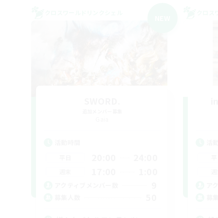
クロスワールドリンクシェル
クロス
NEW
SWORD.
i
追加メンバー募集
Gaia
活動時間
活
20:00
24:00
平日
平
17:00
1:00
週末
週
9
アクティブメンバー数
ア
50
募集人数
募