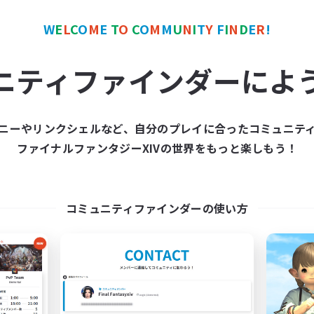
ワールドリンクシェル
フリーカンパニー
NEW
W
E
L
C
O
M
E
T
O
C
O
M
M
U
N
I
T
Y
F
I
N
D
E
R
!
ニティファインダーによ
ニーやリンクシェルなど、自分のプレイに合ったコミュニテ
Delight
S'livupre
ファイナルファンタジーXIVの世界をもっと楽しもう！
追加メンバー募集
追加メンバー募集
Gaia
Alexander [Gaia]
動時間
活動時間
コミュニティファインダーの使い方
19:00
24:00
10:00
日
平日
20:00
24:00
8:00
末
週末
27
クティブメンバー数
アクティブメンバー数
99
集人数
募集人数
ウレカ・ボズヤ・アイルみん
程よい距離感で遊びたい