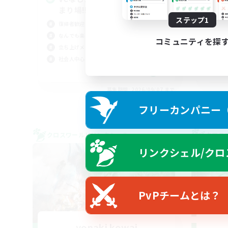
まり場!!
な
ステップ1
復帰者歓迎
初心
なんでも楽しむ
復帰
コミュニティを探
立ち上げメンバー募集
レベ
社会人中心
クリ
JA
募集期間: 2026/09/07 まで
フリーカンパニー（F
クロスワールドリンクシェル
クロス
リンクシェル/クロ
PvPチームとは？
yonaki kowai