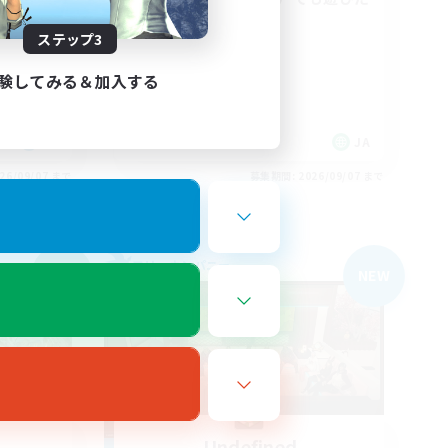
い
ステップ3
初心者/若葉歓迎
復帰者歓迎
験してみる＆加入する
社会人中心
なんでも楽しむ
JA
JA
26/09/07 まで
募集期間: 2026/09/07 まで
フリーカンパニー
NEW
NEW
Undefined