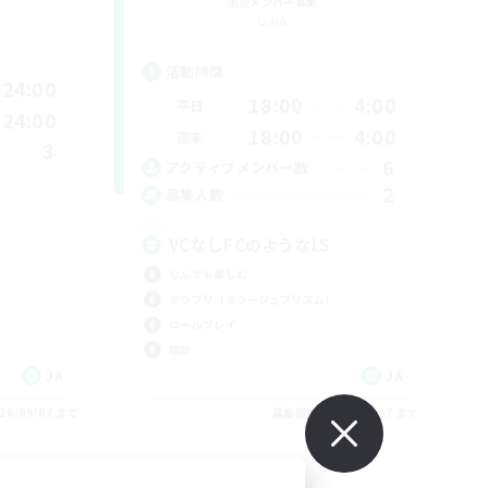
追加メンバー募集
Gaia
活動時間
24:00
18:00
4:00
平日
24:00
18:00
4:00
週末
3
6
アクティブメンバー数
2
募集人数
VCなしFCのようなLS
なんでも楽しむ
ミラプリ（ミラージュプリズム）
ロールプレイ
雑談
JA
JA
26/09/07 まで
募集期間: 2026/09/07 まで