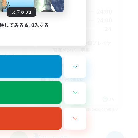
活動時間
21:00
24:00
平日
ステップ3
23:00
21:00
24:00
週末
23:00
験してみる＆加入する
24
募集人数
22
10
【30〜40代】新生編プレイヤ
ー限定メンバー募集
！DC不
初心者/若葉歓迎
復帰者歓迎
社会人中心
まったりゆっくり楽しむ
JA
JA
26/09/05 まで
募集期間: 2026/09/05 まで
フリーカンパニー