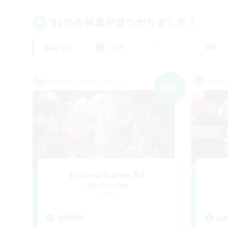
91件の募集が見つかりました！
指定なし
平日
週末
クロスワールドリンクシェル
フリー
NEW
Eorzea Game Bu
追加メンバー募集
Gaia
活動時間
活