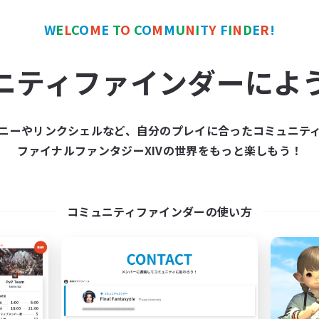
人中心
スクリーンショット撮影
たりゆっくり楽しむ
雑談
W
E
L
C
O
M
E
T
O
C
O
M
M
U
N
I
T
Y
F
I
N
D
E
R
!
でも楽しむ
JA
ニティファインダーによ
募集期間: 2026/09/05 まで
募集期間: 20
ニーやリンクシェルなど、自分のプレイに合ったコミュニテ
ワールドリンクシェル
クロスワールドリンクシェル
ファイナルファンタジーXIVの世界をもっと楽しもう！
NEW
コミュニティファインダーの使い方
立ち上げメンバー募集
AsakatuTonka
Gaia
追加メンバー募集
Gaia