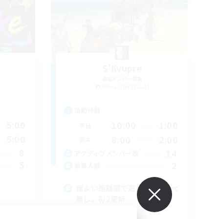
S'livupre
追加メンバー募集
Alexander [Gaia]
活動時間
5:00
10:00
1:00
平日
5:00
8:00
2:00
週末
8
14
アクティブメンバー数
5
2
募集人数
程よい距離感で遊びたい方･vc
無し。8/2更新
まったりゆっくり楽しむ