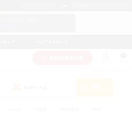
日本語
マイキャラクター情報をチェック！
ログイン
ンキング
ヘルプ＆サポート
新規募集を作成
リスト
ガイド
PvPチーム
検索
(0)
ゆっくり楽しむ
#極挑戦
#復帰者歓迎
#雑談
ルプレイ
#トレジャーハント
#レベリング
して頑張る
#プレイヤー主催イベント