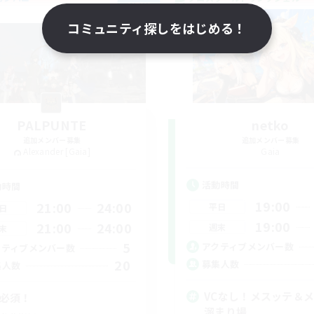
NEW
コミュニティ探しをはじめる！
PALPUNTE
netko
追加メンバー募集
追加メンバー募集
Alexander [Gaia]
Gaia
活動時間
動時間
19:00
21:00
24:00
平日
日
19:00
21:00
24:00
週末
末
5
アクティブメンバー数
クティブメンバー数
20
募集人数
集人数
VCなし！メスッテ＆
C必須！
溜まり場