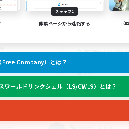
動時間
活動時間
20:00
22:00
日
ステップ2
20:00
平日
20:00
22:00
末
9:00
す
募集ページから連絡する
体
週末
5
集人数
アクティブメンバー数
募集人数
バハ短期 2週間目標！
戦
週末朝活メイン雑談VC
ア目指して頑張る
問！
ree Company）とは？
人中心
社会人中心
極挑戦
トレジャーハント
スワールドリンクシェル（LS/CWLS）とは？
雑談
JA
募集期間: 2026/09/05 まで
募集期間: 20
カンパニー
クロスワールドリンクシェル