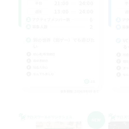
21:00
24:00
平日
平
13:00
24:00
週末
週
6
アクティブメンバー数
ア
2
募集人数
募
別の世界（別ゲー）でも遊びた
V
い
る
初心者/若葉歓迎
社会
復帰者歓迎
雑談
社会人中心
まっ
なんでも楽しむ
なん
JA
募集期間: 2026/09/05 まで
クロスワールドリンクシェル
クロス
NEW