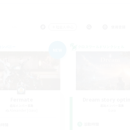
＃社会人中心
使用言語
カンパニー
クロスワールドリンクシェル
NEW
Fermate
Dream story opti
追加メンバー募集
追加メンバー募集
Alexander [Gaia]
Gaia
活動時間
動時間