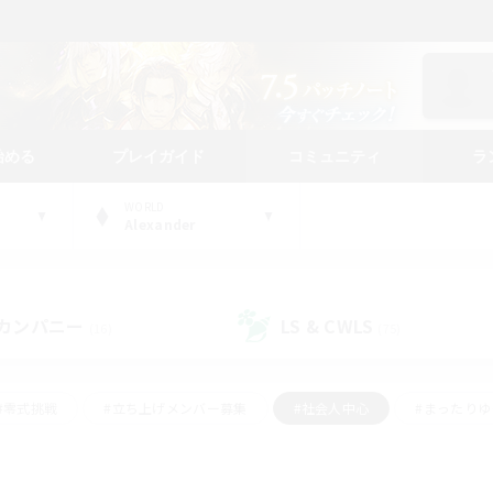
始める
プレイガイド
コミュニティ
ラ
WORLD
Alexander
カンパニー
LS & CWLS
(16)
(75)
#零式挑戦
#立ち上げメンバー募集
#社会人中心
#まったり
#体験歓迎
#クラフター中心
#ギャザラー中心
#ロー
ング
#演奏
#ミラプリ（ミラージュプリズム）
#クリア目指