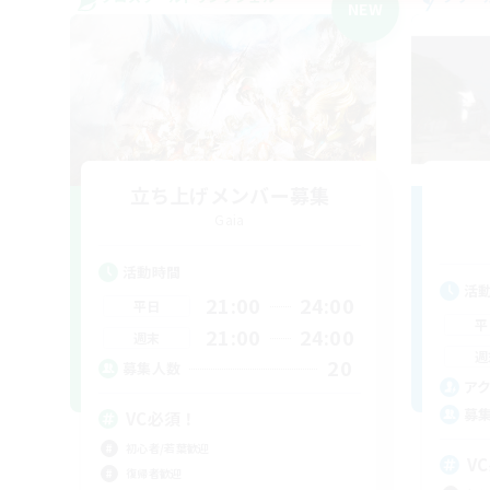
NEW
立ち上げメンバー募集
Gaia
活動時間
活
21:00
24:00
平日
平
21:00
24:00
週末
週
20
募集人数
ア
募
VC必須！
初心者/若葉歓迎
V
復帰者歓迎