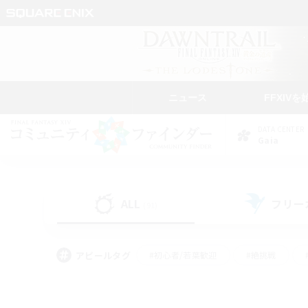
ニュース
FFXIVを
DATA CENTER
Gaia
ALL
フリー
(91)
アピールタグ
#初心者/若葉歓迎
#絶挑戦
#モブハント
#学生中心
#なんでも楽しむ
#スクリーンショット撮影
#ハウジ