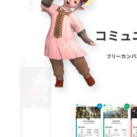
社会
クリア目指して頑張る
まっ
なんでも楽しむ
なん
JA
コミュ
募集期間: 2026/09/05 まで
フリーカンパ
クロスワールドリンクシェル
クロス
NEW
87Cafe
追加メンバー募集
Gaia