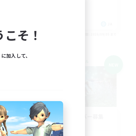
体験歓迎
社会人中心
初心者/若葉歓迎
JA
JA
うこそ！
26/09/05 まで
募集期間: 2026/09/05 まで
ィに加入して、
クロスワールドリンクシェル
NEW
NEW
2
立ち上げメンバー募集
Gaia