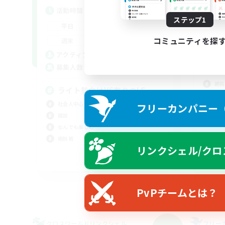
活
活動時間
平
ステップ1
21:00
1:00
平日
週
20:00
1:00
コミュニティを探
週末
募
4
アクティブメンバー数
2
募集人数
絶
絶挑
ライト勢向けVC有りのLS
クリ
社会人中心
フリーカンパニー（F
社会
雑談
なんでも楽しむ
極挑戦
リンクシェル/クロ
JA
募集期間: 2026/09/05 まで
PvPチームとは？
クロスワールドリンクシェル
フリー