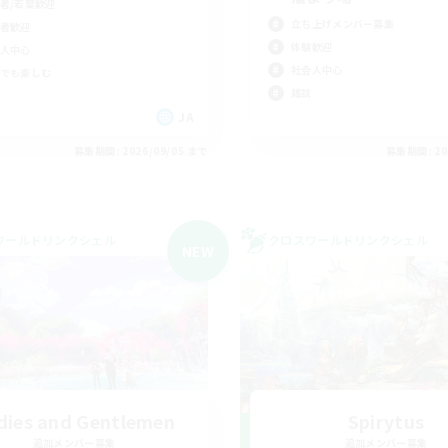
者/若葉歓迎
立ち上げメンバー募集
者歓迎
体験歓迎
人中心
社会人中心
でも楽しむ
雑談
JA
募集期間: 2026/09/05 まで
募集期間: 20
ワールドリンクシェル
クロスワールドリンクシェル
NEW
dies and Gentlemen
Spirytus
追加メンバー募集
追加メンバー募集