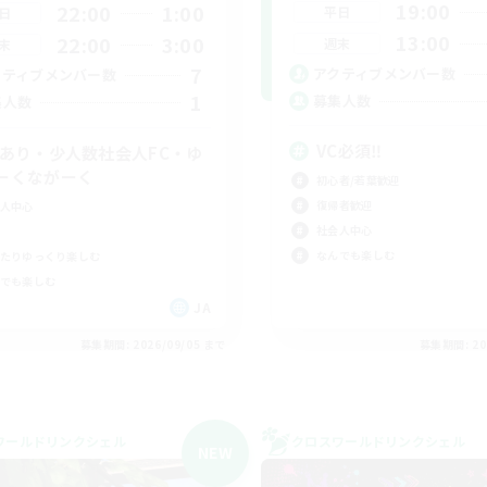
19:00
22:00
1:00
平日
日
13:00
22:00
3:00
週末
末
7
アクティブメンバー数
クティブメンバー数
1
募集人数
集人数
VC必須‼️
Cあり・少人数社会人FC・ゆ
ーくながーく
初心者/若葉歓迎
復帰者歓迎
人中心
社会人中心
なんでも楽しむ
たりゆっくり楽しむ
でも楽しむ
JA
募集期間: 2026/09/05 まで
募集期間: 20
ワールドリンクシェル
クロスワールドリンクシェル
NEW