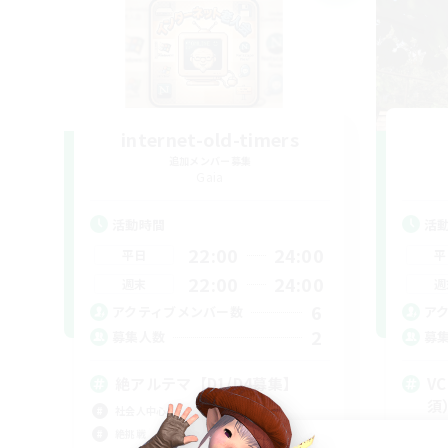
internet-old-timers
追加メンバー募集
Gaia
活動時間
活
22:00
24:00
平日
平
22:00
24:00
週末
週
6
アクティブメンバー数
ア
2
募集人数
募
絶アルテマ【D1/D4募集】
V
須
社会人中心
雑談
絶挑戦