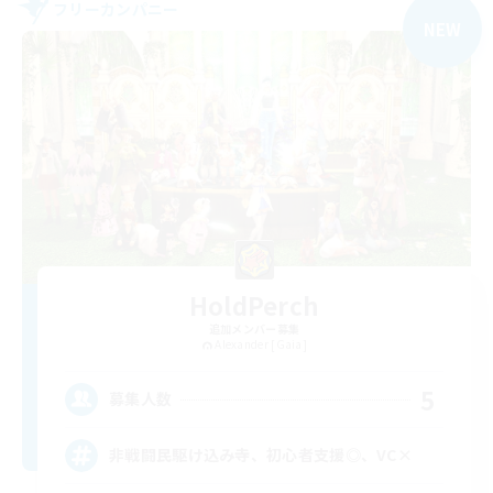
フリーカンパニー
NEW
HoldPerch
追加メンバー募集
Alexander [Gaia]
5
募集人数
非戦闘民駆け込み寺、初心者支援◎、VC×