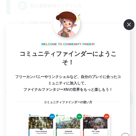
初心者絶挑戦リンクシェル
立ち上げメンバー募集
復帰者歓迎
絶挑戦
W
E
L
C
O
M
E
T
O
C
O
M
M
U
N
I
T
Y
F
I
N
D
E
R
!
コミュニティファインダーにようこ
零式挑戦
そ！
JA
詳細を見る
フリーカンパニーやリンクシェルなど、自分のプレイに合ったコ
募集期間: 2026/09/05 まで
ミュニティに加入して、
ファイナルファンタジーXIVの世界をもっと楽しもう！
クロスワールドリンクシェル
NEW
コミュニティファインダーの使い方