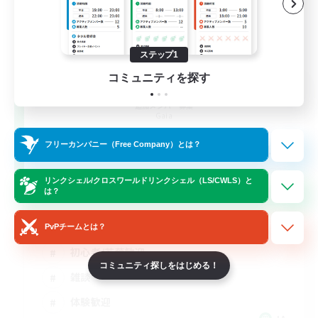
ステップ1
コミュニティを探す
Hang Loose
追加メンバー募集
Gaia
44
フリーカンパニー（Free Company）とは？
募集人数
リンクシェル/クロスワールドリンクシェル（LS/CWLS）と
光のお父さん
は？
復帰者歓迎
PvPチームとは？
初心者/若葉歓迎
コミュニティ探しをはじめる！
雑談
体験歓迎