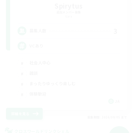
Spirytus
追加メンバー募集
Gaia
3
募集人数
VCあり
社会人中心
雑談
まったりゆっくり楽しむ
体験歓迎
JA
詳細を見る
募集期間: 2026/09/05 まで
クロスワールドリンクシェル