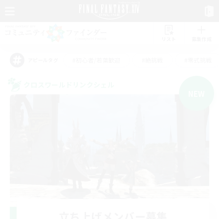
リスト
募集作成
#初心者/若葉歓迎
#絶挑戦
#零式挑戦
アピールタグ
クロスワールドリンクシェル
NEW
立ち上げメンバー募集