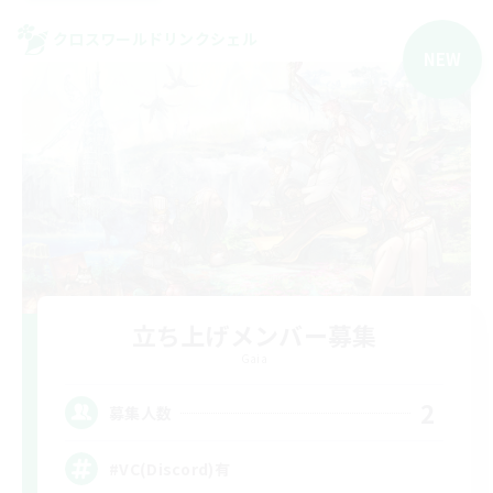
クロスワールドリンクシェル
NEW
立ち上げメンバー募集
Gaia
2
募集人数
#VC(Discord)有