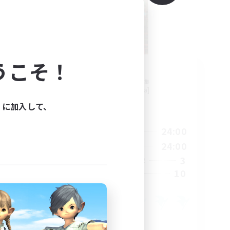
うこそ！
FACT
追加メンバー募集
Ridill [Gaia]
ィに加入して、
活動時間
24:00
1:00
24:00
平日
24:00
1:00
24:00
週末
5
3
アクティブメンバー数
10
10
募集人数
した。
体験歓迎