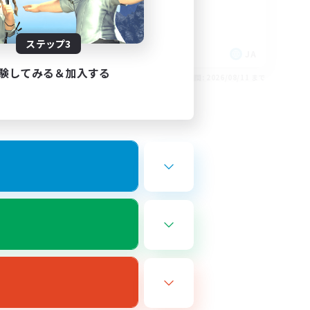
初心者/若葉歓迎
なんでも楽しむ
ロールプレイ
ステップ3
JA
JA
験してみる＆加入する
26/09/01 まで
募集期間: 2026/08/11 まで