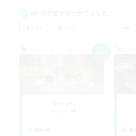
9件の募集が見つかりました！
指定なし
平日
週末
クロスワールドリンクシェル
クロス
NEW
slow l!fe
追加メンバー募集
Gaia
活動時間
活