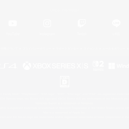
Official Information
YouTube
Instagram
Twitch
LINE
著作権について
プライバシーポリシー
サポートセンター
ライセンス
ルール＆ポリシー
 Family Mark", "PlayStation", "PS5 logo", "PS5", "PS4 logo" and "PS4" are registered trademark
XBOX Sphere mark, the Series X|S logo and XBOX Series X|S are trademarks of the Microsoft gro
Nintendo Switch is a trademark of Nintendo.
ither a registered trademark or trademark of Microsoft Corporation in the United States and/or oth
Mac is a trademark of Apple Inc.
eam and the Steam logo are trademarks and/or registered trademarks of Valve Corporation in the 