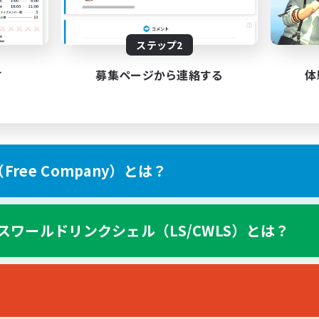
リーンショット撮影
クラフター中心
雑談
ステップ2
JA
す
募集ページから連絡する
体
募集期間: 2026/09/02 まで
募集期間: 20
ree Company）とは？
スワールドリンクシェル（LS/CWLS）とは？