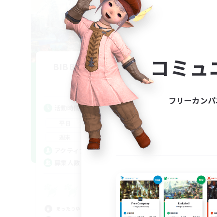
コミュ
BIBBIDI BOBBIDI BOO
追加メンバー募集
Gaia
フリーカンパ
活動時間
活
0:00
23:00
平日
平
0:00
23:00
週末
週
2
アクティブメンバー数
ア
8
募集人数
募
お
初心
まったりゆっくり楽しむ
ロー