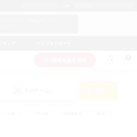
日本語
マイキャラクター情報をチェック！
ログイン
ンキング
ヘルプ＆サポート
新規募集を作成
リスト
ガイド
PvPチーム
検索
(0)
ゆっくり楽しむ
#極挑戦
#復帰者歓迎
#雑談
#ハウジング
#トレジャーハント
#レベリング
#プレイヤー主催イベント