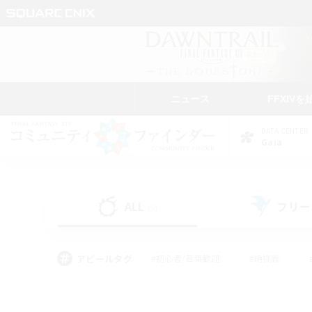
ニュース
FFXIVを
DATA CENTER
Gaia
ALL
フリー
(9)
アピールタグ
#初心者/若葉歓迎
#絶挑戦
#学生中心
#なんでも楽しむ
#モブハント
#
#演奏
#ミラプリ（ミラ