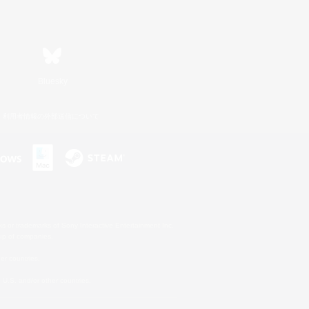
Bluesky
利用者情報の外部送信について
s or trademarks of Sony Interactive Entertainment Inc.
up of companies.
er countries.
U.S. and/or other countries.