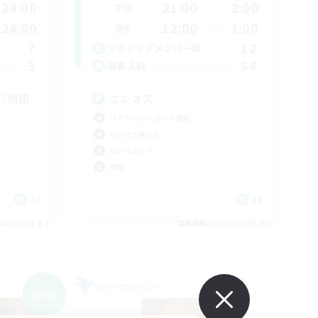
24:00
21:00
2:00
平日
24:00
12:00
3:00
週末
7
12
アクティブメンバー数
3
64
募集人数
『劇団
エレオス
スクリーンショット撮影
なんでも楽しむ
ロールプレイ
雑談
JA
JA
26/09/04 まで
募集期間: 2026/09/03 まで
フリーカンパニー
NEW