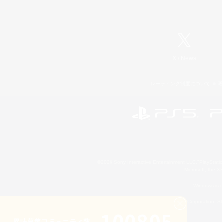
X
/
News
レーティング制度について
©2026 Sony Interactive Entertainment LLC."PlayStation
Microsoft, the 
Windows is e
©2026 Valve Corporation. St
100805
累計募集コミュニティ数