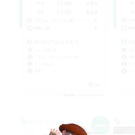
18:00
4:00
平日
平
18:00
4:00
週末
週
6
アクティブメンバー数
ア
2
募集人数
募
VCなしFCのようなLS
対
なんでも楽しむ
立ち
ミラプリ（ミラージュプリズム）
雑談
ロールプレイ
なん
雑談
ロー
JA
募集期間: 2026/09/06 まで
クロスワールドリンクシェル
クロス
NEW