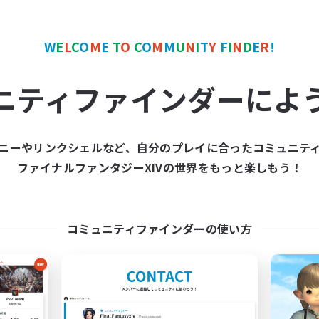
W
E
L
C
O
M
E
T
O
C
O
M
M
U
N
I
T
Y
F
I
N
D
E
R
!
ニティファインダーによ
YOZAKURA
hotaru
追加メンバー募集
追加メンバー募集
Gaia
Gaia
ニーやリンクシェルなど、自分のプレイに合ったコミュニテ
動時間
活動時間
ファイナルファンタジーXIVの世界をもっと楽しもう！
20:00
24:00
21:00
日
平日
12:00
1:00
9:00
末
週末
5
クティブメンバー数
アクティブメンバー数
コミュニティファインダーの使い方
3
集人数
募集人数
店
冒険者ギルド、作りま
者/若葉歓迎
まったりゆっくり楽しむ
ルプレイ
ロールプレイ