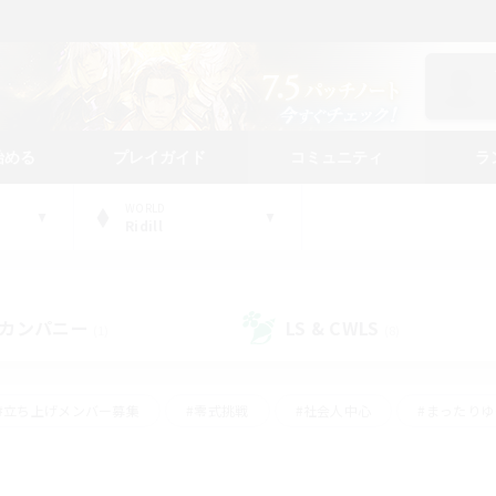
始める
プレイガイド
コミュニティ
ラ
WORLD
Ridill
カンパニー
LS & CWLS
(1)
(8)
#立ち上げメンバー募集
#零式挑戦
#社会人中心
#まったり
体験歓迎
#クラフター中心
#ロールプレイ
#ギャザラー中心
ージュプリズム）
#スクリーンショット撮影
#クリア目指して頑張る