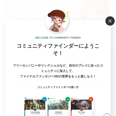
W
E
L
C
O
M
E
T
O
C
O
M
M
U
N
I
T
Y
F
I
N
D
E
R
!
コミュニティファインダーにようこ
そ！
Merry House
追加メンバー募集
Gaia
フリーカンパニーやリンクシェルなど、自分のプレイに合ったコ
ミュニティに加入して、
10
ファイナルファンタジーXIVの世界をもっと楽しもう！
募集人数
コミュニティファインダーの使い方
雑談VCメインCWLS
雑談
ミラプリ（ミラージュプリズム）