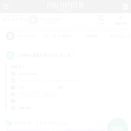
リスト
募集作成
#初心者/若葉歓迎
#絶挑戦
#立ち上げメ
アピールタグ
109件の募集が見つかりました！
指定なし
Ridill (Gaia)
フリーカンパニー
LS & CWLS
PvPチーム
平日
週末
＃まったりゆっくり楽しむ
使用言語
クロスワールドリンクシェル
NEW