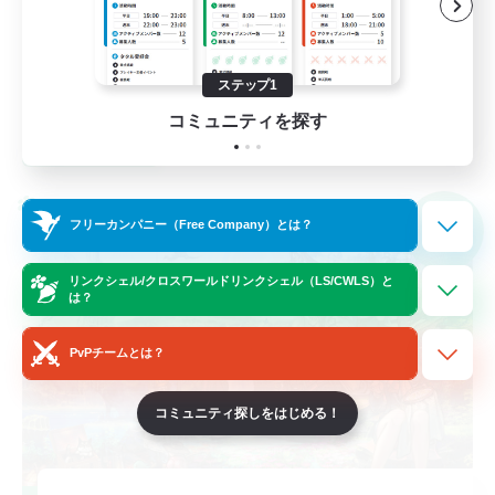
まったりゆっくり楽しむ
ハウジング
ステップ1
JA
コミュニティを探す
詳細を見る
募集期間: 2026/09/07 まで
クロスワールドリンクシェル
フリーカンパニー（Free Company）とは？
NEW
リンクシェル/クロスワールドリンクシェル（LS/CWLS）と
は？
PvPチームとは？
コミュニティ探しをはじめる！