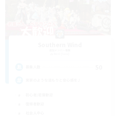
Southern Wind
追加メンバー募集
Ridill [Gaia]
50
募集人数
実家のような温もりと安心感を♪
初心者/若葉歓迎
復帰者歓迎
社会人中心