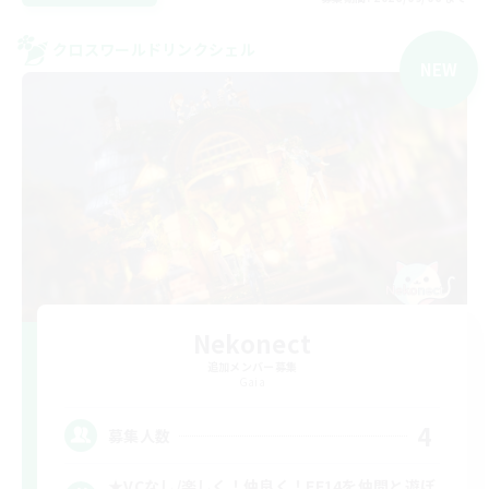
クロスワールドリンクシェル
NEW
Nekonect
追加メンバー募集
Gaia
4
募集人数
★VCなし/楽しく！仲良く！FF14を仲間と遊ぼ