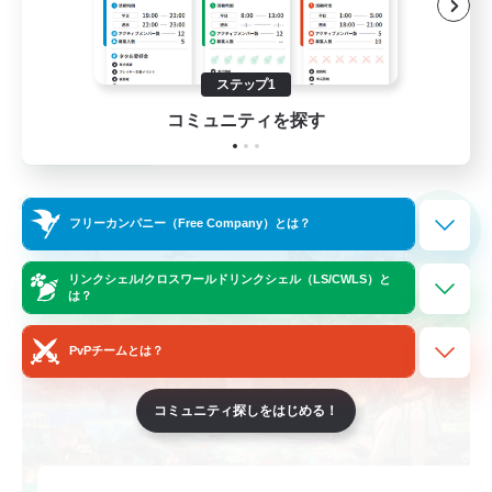
零式挑戦
社会人中心
ステップ1
JA
コミュニティを探す
詳細を見る
募集期間: 2026/09/05 まで
クロスワールドリンクシェル
フリーカンパニー（Free Company）とは？
NEW
リンクシェル/クロスワールドリンクシェル（LS/CWLS）と
は？
PvPチームとは？
コミュニティ探しをはじめる！