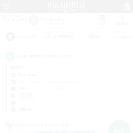
リスト
募集作成
#初心者/若葉歓迎
#絶挑戦
#立ち上げメ
アピールタグ
30件の募集が見つかりました！
指定なし
Ridill (Gaia)
フリーカンパニー
LS & CWLS
PvPチーム
平日
週末
＃極挑戦
使用言語
クロスワールドリンクシェル
NEW