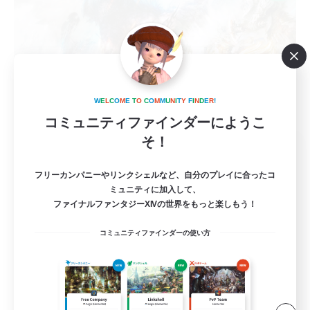
W
E
L
C
O
M
E
T
O
C
O
M
M
U
N
I
T
Y
F
I
N
D
E
R
!
コミュニティファインダーにようこ
そ！
立ち上げメンバー募集
Gaia
フリーカンパニーやリンクシェルなど、自分のプレイに合ったコ
ミュニティに加入して、
3
募集人数
ファイナルファンタジーXIVの世界をもっと楽しもう！
ヘビー級零式VC有無どちらもOKの固定メンバ
コミュニティファインダーの使い方
ー募集
なんでも楽しむ
極挑戦