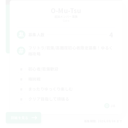
O-Mu-Tsu
追加メンバー募集
Gaia
4
募集人数
フリトラ/若葉/高難度初心者限定募集！ゆるく
極攻略
初心者/若葉歓迎
極挑戦
まったりゆっくり楽しむ
クリア目指して頑張る
JA
詳細を見る
募集期間: 2026/09/06 まで