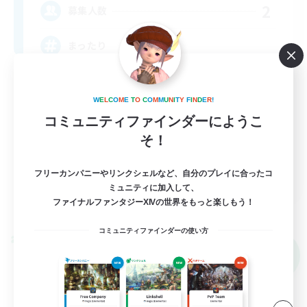
2
募集人数
まったり
初心者/若葉歓迎
W
E
L
C
O
M
E
T
O
C
O
M
M
U
N
I
T
Y
F
I
N
D
E
R
!
復帰者歓迎
コミュニティファインダーにようこ
雑談
そ！
まったりゆっくり楽しむ
JA
フリーカンパニーやリンクシェルなど、自分のプレイに合ったコ
ミュニティに加入して、
詳細を見る
ファイナルファンタジーXIVの世界をもっと楽しもう！
募集期間: 2026/09/06 まで
コミュニティファインダーの使い方
クロスワールドリンクシェル
NEW