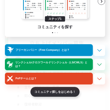
ステップ1
コミュニティを探す
立ち上げメンバー募集
Gaia
フリーカンパニー（Free Company）とは？
10
募集人数
リンクシェル/クロスワールドリンクシェル（LS/CWLS）と
は？
30代～落ち着いた雰囲気でプレイしたい人へ
PvPチームとは？
立ち上げメンバー募集
コミュニティ探しをはじめる！
初心者/若葉歓迎
復帰者歓迎