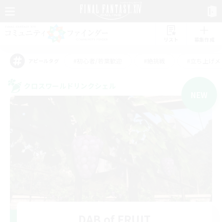
リスト
募集作成
#初心者/若葉歓迎
#絶挑戦
#立ち上げメ
アピールタグ
クロスワールドリンクシェル
NEW
DAB of FRUIT