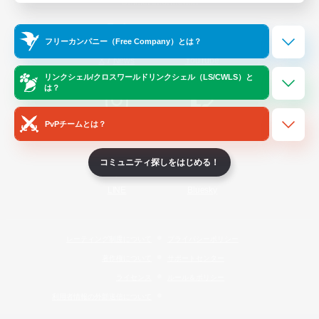
Official Information
フリーカンパニー（Free Company）とは？
/
X
News
YouTube
リンクシェル/クロスワールドリンクシェル（LS/CWLS）と
は？
PvPチームとは？
Instagram
Twitch
コミュニティ探しをはじめる！
LINE
Bluesky
レーティング制度について
プライバシーポリシー
著作権について
サポートセンター
ライセンス
ルール＆ポリシー
利用者情報の外部送信について