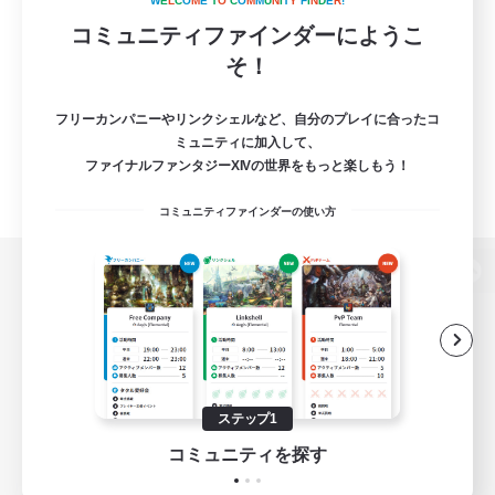
W
E
L
C
O
M
E
T
O
C
O
M
M
U
N
I
T
Y
F
I
N
D
E
R
!
コミュニティファインダーにようこ
そ！
フリーカンパニーやリンクシェルなど、自分のプレイに合ったコ
ミュニティに加入して、
ファイナルファンタジーXIVの世界をもっと楽しもう！
コミュニティファインダーの使い方
パソコン版へ
関連商品
e-STOREで購入
ステップ1
ゲームダウンロード
コミュニティを探す