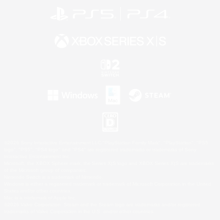
©2026 Sony Interactive Entertainment LLC."PlayStation Family Mark", "PlayStation", "PS5
logo", "PS5", "PS4 logo" and "PS4" are registered trademarks or trademarks of Sony
Interactive Entertainment Inc.
Microsoft, the XBOX Sphere mark, the Series X|S logo and XBOX Series X|S are trademarks
of the Microsoft group of companies.
Nintendo Switch is a trademark of Nintendo.
Windows is either a registered trademark or trademark of Microsoft Corporation in the United
States and/or other countries.
Mac is a trademark of Apple Inc.
©2026 Valve Corporation. Steam and the Steam logo are trademarks and/or registered
trademarks of Valve Corporation in the U.S. and/or other countries.