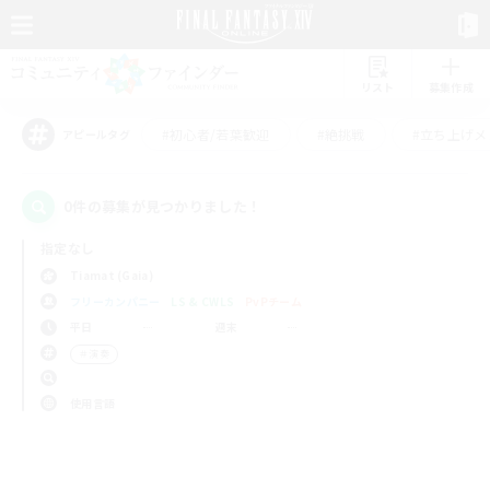
リスト
募集作成
#初心者/若葉歓迎
#絶挑戦
#立ち上げメ
アピールタグ
0件の募集が見つかりました！
指定なし
Tiamat (Gaia)
フリーカンパニー
LS & CWLS
PvPチーム
平日
週末
＃演奏
使用言語