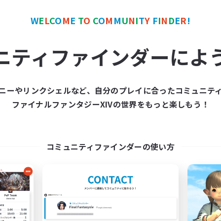
人中心
ア目指して頑張る
W
E
L
C
O
M
E
T
O
C
O
M
M
U
N
I
T
Y
F
I
N
D
E
R
!
戦
JA
ニティファインダーによ
募集期間: 2026/09/06 まで
募集期間: 20
ニーやリンクシェルなど、自分のプレイに合ったコミュニテ
ワールドリンクシェル
クロスワールドリンクシェル
ファイナルファンタジーXIVの世界をもっと楽しもう！
NEW
コミュニティファインダーの使い方
baha ganbaru
Ladies and Gentl
追加メンバー募集
追加メンバー募集
Gaia
Gaia