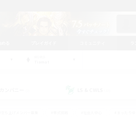
始める
プレイガイド
コミュニティ
ラ
WORLD
Tiamat
カンパニー
LS & CWLS
(2)
(43)
#立ち上げメンバー募集
#零式挑戦
#社会人中心
#まったり
体験歓迎
#クラフター中心
#ロールプレイ
#ギャザラー中心
ージュプリズム）
#スクリーンショット撮影
#クリア目指して頑張る