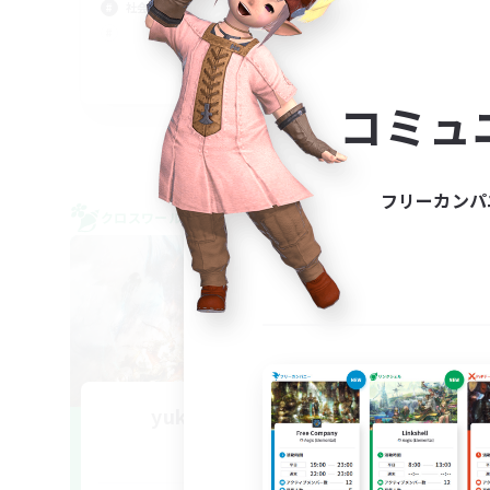
社会
社会人中心
クリ
絶挑
JA
コミュ
募集期間: 2026/09/06 まで
フリーカンパ
クロスワールドリンクシェル
クロス
NEW
yuka-pero-pero
追加メンバー募集
Gaia