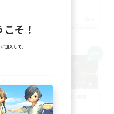
極挑戦
まったりゆっくり楽しむ
クリア目指して頑張る
JA
JA
うこそ！
26/09/06 まで
募集期間: 2026/09/06 まで
ィに加入して、
クロスワールドリンクシェル
NEW
NEW
emen
立ち上げメンバー募集
Gaia