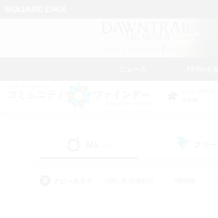
ニュース
FFXIVを
DATA CENTER
Gaia
ALL
フリー
(45)
アピールタグ
#初心者/若葉歓迎
#絶挑戦
#学生中心
#なんでも楽しむ
#モブハント
#
#演奏
#ミラプリ（ミラ