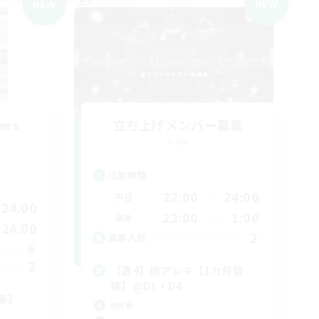
NEW
NEW
ers
立ち上げメンバー募集
Gaia
活動時間
22:00
24:00
平日
24:00
22:00
1:00
週末
24:00
2
募集人数
6
2
【週4】絶アレキ【1カ月目
標】@D1・D4
募集】
絶挑戦