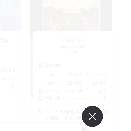
募集
O-Mu-Tsu
追加メンバー募集
Gaia
活動時間
24:00
21:00
24:00
平日
24:00
21:00
24:00
週末
5
17
アクティブメンバー数
4
募集人数
中
フリトラ/若葉/高難度初心者限
定募集！ゆるく極攻略
初心者/若葉歓迎