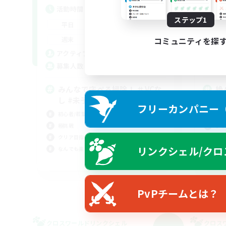
活動時間
活
ステップ1
17:00
2:00
平日
平
12:00
2:00
週末
週
コミュニティを探
10
アクティブメンバー数
ア
10
募集人数
募
みんなで床ぺろ掃除！ ＃VCな
絶
し #未予習で極挑戦
絶挑
フリーカンパニー（F
初心者/若葉歓迎
立ち
極挑戦
クリ
クリア目指して頑張る
社会
リンクシェル/クロ
なんでも楽しむ
JA
募集期間: 2026/09/06 まで
PvPチームとは？
クロスワールドリンクシェル
クロス