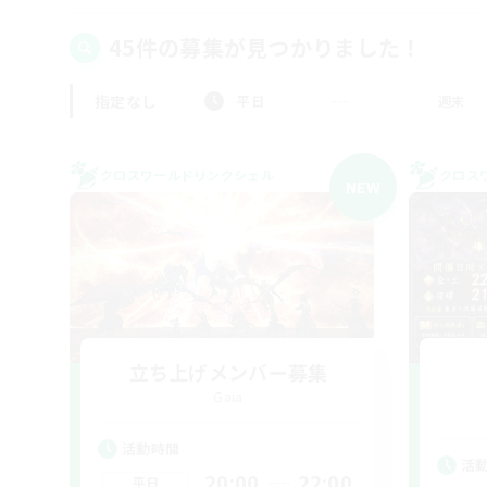
45件の募集が見つかりました！
指定なし
平日
週末
クロスワールドリンクシェル
クロス
NEW
立ち上げメンバー募集
Gaia
活動時間
活
20:00
22:00
平日