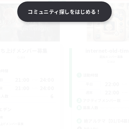
NEW
コミュニティ探しをはじめる！
立ち上げメンバー募集
internet-old-tim
Gaia
追加メンバー募集
Gaia
動時間
活動時間
21:00
24:00
日
22:00
平日
21:00
24:00
末
22:00
週末
6
集人数
アクティブメンバー数
募集人数
エデン
戦
絶アルテマ【D1/D4
上げメンバー募集
社会人中心