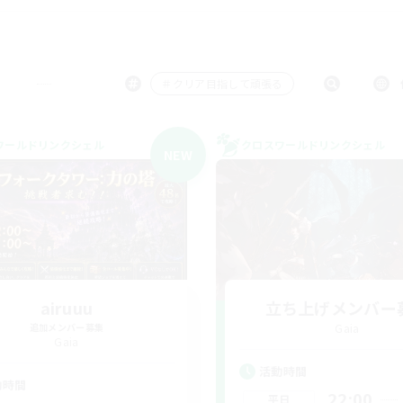
＃クリア目指して頑張る
ワールドリンクシェル
クロスワールドリンクシェル
NEW
airuuu
立ち上げメンバー
追加メンバー募集
Gaia
Gaia
活動時間
動時間
22:00
平日