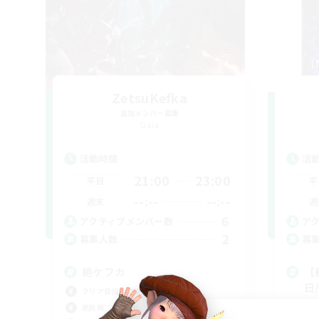
ZetsuKefka
追加メンバー募集
Gaia
活動時間
活
21:00
23:00
平日
平
--:--
--:--
週末
週
6
アクティブメンバー数
ア
2
募集人数
募
絶ケフカ
【
日
クリア目指して頑張る
立ち
絶挑戦