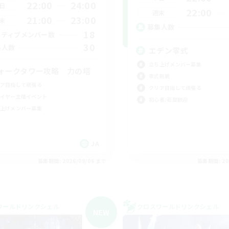
22:00
24:00
日
22:00
週末
21:00
23:00
末
募集人数
18
クティブメンバー数
30
集人数
エデン零式
立ち上げメンバー募集
ォークタワー攻略 力の塔
零式挑戦
ア目指して頑張る
クリア目指して頑張る
イヤー主催イベント
初心者/若葉歓迎
上げメンバー募集
JA
募集期間: 2026/09/06 まで
募集期間: 20
ワールドリンクシェル
クロスワールドリンクシェル
NEW