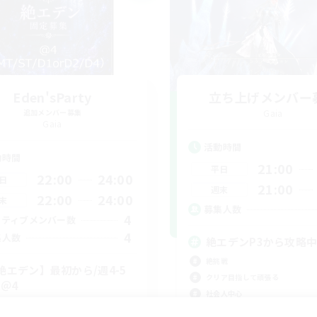
Eden'sParty
立ち上げメンバー
追加メンバー募集
Gaia
Gaia
活動時間
動時間
21:00
平日
22:00
24:00
日
21:00
週末
22:00
24:00
末
募集人数
4
クティブメンバー数
4
集人数
絶エデンP3から攻略
絶挑戦
絶エデン】最初から/週4-5
クリア目指して頑張る
/＠4
社会人中心
上げメンバー募集