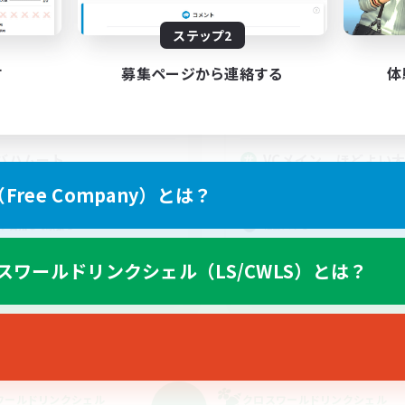
動時間
活動時間
ステップ2
22:00
1:00
22:00
日
平日
22:00
1:00
22:00
末
週末
す
募集ページから連絡する
体
7
クティブメンバー数
アクティブメンバー数
1
集人数
募集人数
バハムート
VCメイン ほどよい
ミュニティ
戦
ree Company）とは？
雑談
上げメンバー募集
社会人中心
ア目指して頑張る
まったりゆっくり楽しむ
人中心
スワールドリンクシェル（LS/CWLS）とは？
クリア目指して頑張る
JA
募集期間: 2026/09/06 まで
募集期間: 20
ワールドリンクシェル
クロスワールドリンクシェル