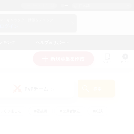
日本語
マイキャラクター情報をチェック！
ログイン
ンキング
ヘルプ＆サポート
新規募集を作成
リスト
ガイド
PvPチーム
検索
(0)
ゆっくり楽しむ
#極挑戦
#復帰者歓迎
#雑談
#ハウジング
#トレジャーハント
#レベリング
#プレイヤー主催イベント