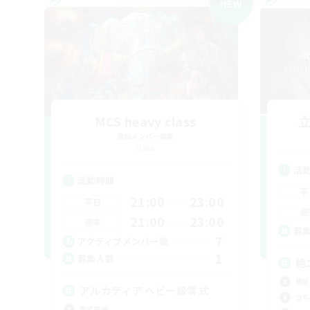
NEW
MCS heavy class
追加メンバー募集
Gaia
活
活動時間
平
21:00
23:00
平日
週
21:00
23:00
週末
募
7
アクティブメンバー数
1
募集人数
絶
絶挑
アルカディア ヘビー級零式
立ち
零式挑戦