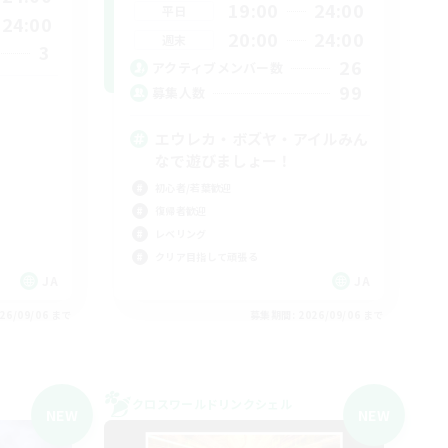
19:00
24:00
平日
24:00
20:00
24:00
週末
3
26
アクティブメンバー数
99
募集人数
エウレカ・ボズヤ・アイルみん
なで遊びましょー！
初心者/若葉歓迎
復帰者歓迎
レベリング
クリア目指して頑張る
JA
JA
26/09/06 まで
募集期間: 2026/09/06 まで
クロスワールドリンクシェル
NEW
NEW