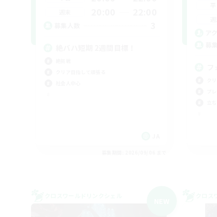
平
20:00
22:00
週末
週
3
募集人数
ア
募
絶バハ短期 2週間目標！
絶挑戦
フ
クリア目指して頑張る
クリ
社会人中心
プレ
立ち
JA
募集期間: 2026/09/06 まで
クロスワールドリンクシェル
クロス
NEW