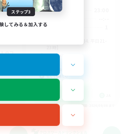
活動時間
21:00
23:00
平日
ステップ3
2:00
--:--
--:--
週末
3:00
験してみる＆加入する
1
募集人数
2
3
絶アレキ ＠D2【週4. 平日21-
23時】
大人のコ
立ち上げメンバー募集
絶挑戦
クリア目指して頑張る
なんでも楽しむ
JA
JA
26/09/06 まで
募集期間: 2026/09/06 まで
クロスワールドリンクシェル