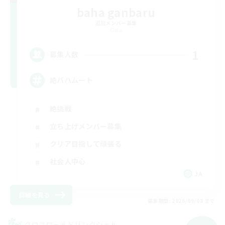
baha ganbaru
追加メンバー募集
Gaia
1
募集人数
絶バハムート
絶挑戦
立ち上げメンバー募集
クリア目指して頑張る
社会人中心
JA
詳細を見る
募集期間: 2026/09/08 まで
クロスワールドリンクシェル