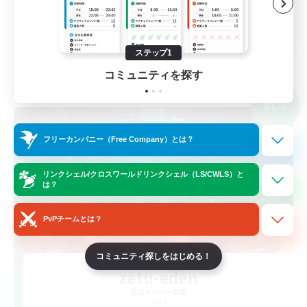
絶挑戦
JA
詳細を見る
ステップ1
募集期間: 2026/09/07 まで
コミュニティを探す
クロスワールドリンクシェル
NEW
フリーカンパニー（Free Company）とは？
リンクシェル/クロスワールドリンクシェル（LS/CWLS）と
は？
PvPチームとは？
コミュニティ探しをはじめる！
zetu-eden
追加メンバー募集
Gaia