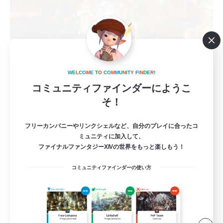
W
E
L
C
O
M
E
T
O
C
O
M
M
U
N
I
T
Y
F
I
N
D
E
R
!
SubMimar
コミュニティファインダーにようこ
追加メンバー募集
Gaia
そ！
3
募集人数
フリーカンパニーやリンクシェルなど、自分のプレイに合ったコ
ミュニティに加入して、
下限攻略
ファイナルファンタジーXIVの世界をもっと楽しもう！
コミュニティファインダーの使い方
初心者/若葉歓迎
社会人中心
クリア目指して頑張る