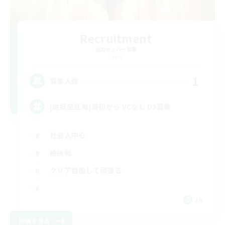
Recruitment
追加メンバー募集
Gaia
1
募集人数
[絶妖星乱舞]最初から VCなし D3募集
社会人中心
絶挑戦
クリア目指して頑張る
JA
詳細を見る