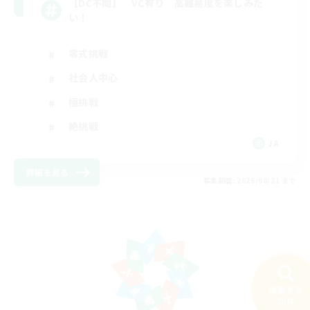
【DC不問】 VC有り 高難易度を楽しみた
い！
零式挑戦
社会人中心
極挑戦
絶挑戦
JA
詳細を見る
募集期間: 2026/08/21 まで
検索する
20件