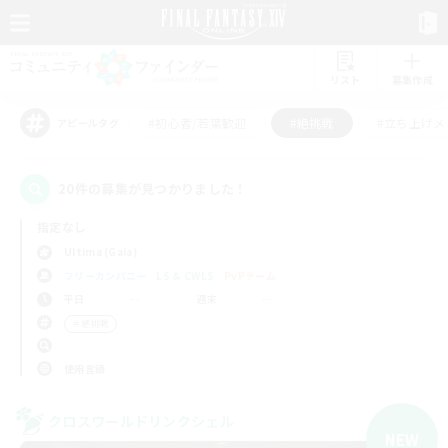
リスト
募集作成
#初心者/若葉歓迎
#絶挑戦
#立ち上げメ
アピールタグ
20件の募集が見つかりました！
指定なし
Ultima (Gaia)
フリーカンパニー
LS & CWLS
PvPチーム
平日
週末
＃絶挑戦
使用言語
クロスワールドリンクシェル
NEW