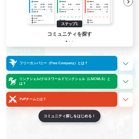
立ち上げメンバー募集
まったりゆっくり楽しむ
ステップ1
極挑戦
コミュニティを探す
JA
詳細を見る
募集期間: 2026/09/03 まで
フリーカンパニー（Free Company）とは？
クロスワールドリンクシェル
NEW
リンクシェル/クロスワールドリンクシェル（LS/CWLS）と
は？
PvPチームとは？
コミュニティ探しをはじめる！