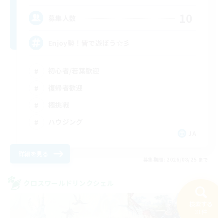
10
募集人数
Enjoy勢！皆で遊ぼう☆彡
初心者/若葉歓迎
復帰者歓迎
極挑戦
ハウジング
JA
詳細を見る
募集期間: 2026/08/25 まで
クロスワールドリンクシェル
検索する
31件