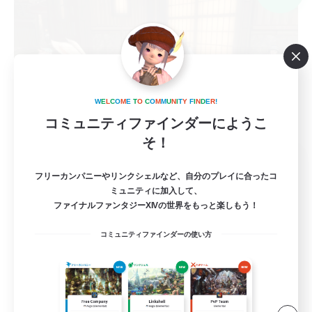
W
E
L
C
O
M
E
T
O
C
O
M
M
U
N
I
T
Y
F
I
N
D
E
R
!
コミュニティファインダーにようこ
そ！
saru no yorimichi
フリーカンパニーやリンクシェルなど、自分のプレイに合ったコ
追加メンバー募集
Gaia
ミュニティに加入して、
ファイナルファンタジーXIVの世界をもっと楽しもう！
3
募集人数
コミュニティファインダーの使い方
コミュニケーションがとれるMMOがしたい
VCなし
雑談