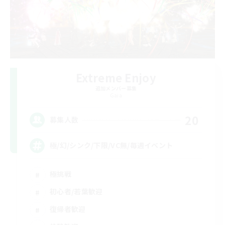
Extreme Enjoy
追加メンバー募集
Gaia
20
募集人数
極/幻/シンク/下限/VC無/毎週イベント
極挑戦
初心者/若葉歓迎
復帰者歓迎