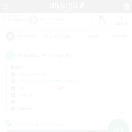
リスト
募集作成
#初心者/若葉歓迎
#絶挑戦
#零式挑戦
アピールタグ
31件の募集が見つかりました！
指定なし
Alexander (Gaia)
フリーカンパニー
LS & CWLS
PvPチーム
平日
週末
＃極挑戦
使用言語
クロスワールドリンクシェル
NEW