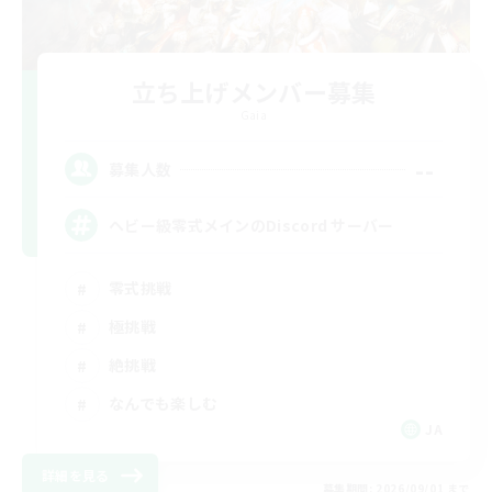
立ち上げメンバー募集
Gaia
--
募集人数
ヘビー級零式メインのDiscord サーバー
零式挑戦
極挑戦
絶挑戦
なんでも楽しむ
JA
詳細を見る
募集期間: 2026/09/01 まで