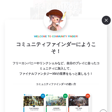
W
E
L
C
O
M
E
T
O
C
O
M
M
U
N
I
T
Y
F
I
N
D
E
R
!
FF14saikou
コミュニティファインダーにようこ
追加メンバー募集
そ！
Gaia
1
フリーカンパニーやリンクシェルなど、自分のプレイに合ったコ
募集人数
ミュニティに加入して、
ファイナルファンタジーXIVの世界をもっと楽しもう！
別ゲー〇VCあり 女性メンバー募集！
コミュニティファインダーの使い方
雑談
まったりゆっくり楽しむ
体験歓迎