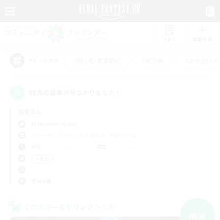
リスト
募集作成
#初心者/若葉歓迎
#絶挑戦
#立ち上げメ
アピールタグ
91件の募集が見つかりました！
指定なし
Alexander (Gaia)
フリーカンパニー
LS & CWLS
PvPチーム
平日
週末
＃雑談
使用言語
クロスワールドリンクシェル
NEW