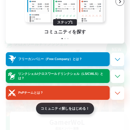
プレイヤー主催イベント
JA
ステップ1
詳細を見る
募集期間: 2026/09/07 まで
コミュニティを探す
クロスワールドリンクシェル
NEW
フリーカンパニー（Free Company）とは？
リンクシェル/クロスワールドリンクシェル（LS/CWLS）と
は？
PvPチームとは？
コミュニティ探しをはじめる！
GamerWoL
追加メンバー募集