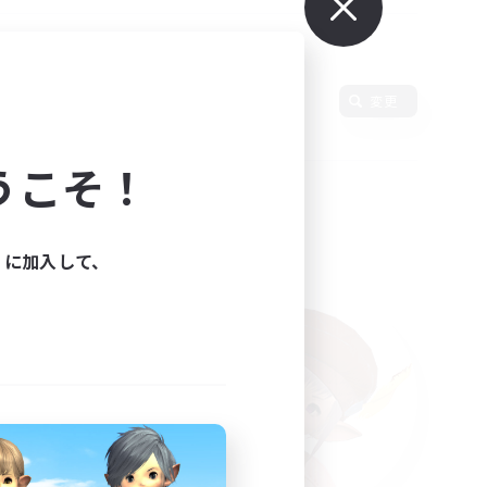
使用言語
変更
うこそ！
ィに加入して、
た。