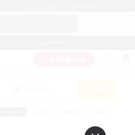
日本語
マイキャラクター情報をチェック！
ログイン
ンキング
ヘルプ＆サポート
新規募集を作成
リスト
ガイド
PvPチーム
検索
(0)
ゆっくり楽しむ
#極挑戦
#復帰者歓迎
#雑談
ルプレイ
#トレジャーハント
#レベリング
して頑張る
#プレイヤー主催イベント