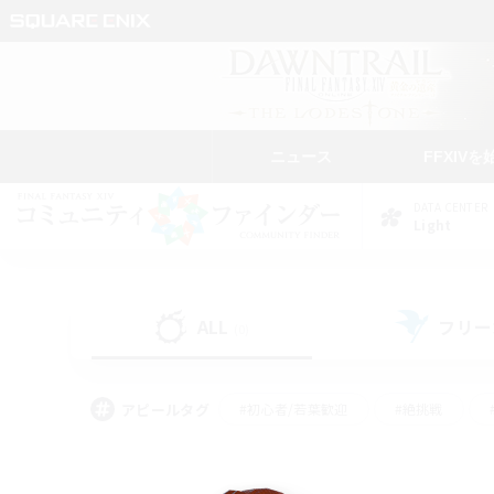
ニュース
FFXIVを
DATA CENTER
Light
ALL
フリー
(0)
アピールタグ
#初心者/若葉歓迎
#絶挑戦
#モブハント
#学生中心
#なんでも楽しむ
#スクリーンショット撮影
#ハウジ