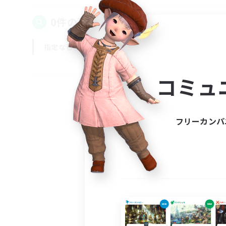
0件の募集が見つかりました！
指定なし
平日
週末
コミュ
フリーカンパ
募