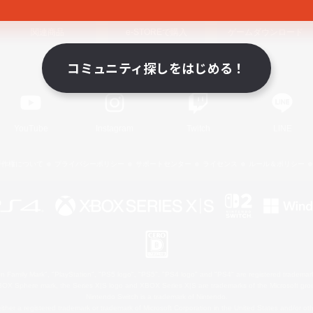
関連商品
e-STOREで購入
ゲームダウンロード
コミュニティ探しをはじめる！
Official Information
YouTube
Instagram
Twitch
LINE
著作権について
プライバシーポリシー
サポートセンター
ライセンス
ルール＆ポリシー
 Family Mark", "PlayStation", "PS5 logo", "PS5", "PS4 logo" and "PS4" are registered trademark
XBOX Sphere mark, the Series X|S logo and XBOX Series X|S are trademarks of the Microsoft gro
Nintendo Switch is a trademark of Nintendo.
ither a registered trademark or trademark of Microsoft Corporation in the United States and/or oth