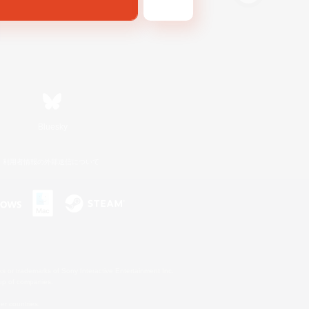
Bluesky
利用者情報の外部送信について
s or trademarks of Sony Interactive Entertainment Inc.
up of companies.
er countries.