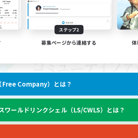
ステップ2
す
募集ページから連絡する
体
ree Company）とは？
スワールドリンクシェル（LS/CWLS）とは？
スマートフォン版へ