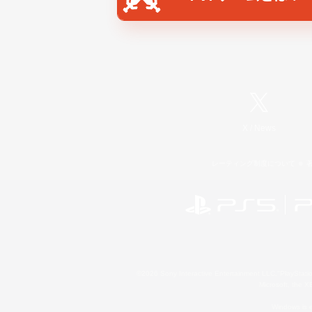
X
/
News
レーティング制度について
©2026 Sony Interactive Entertainment LLC."PlayStation
Microsoft, the 
Windows is e