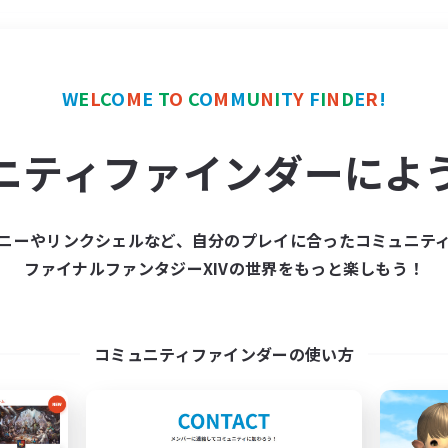
＃まったりゆっくり楽しむ
W
E
L
C
O
M
E
T
O
C
O
M
M
U
N
I
T
Y
F
I
N
D
E
R
!
ニティファインダーによ
ニーやリンクシェルなど、自分のプレイに合ったコミュニテ
ファイナルファンタジーXIVの世界をもっと楽しもう！
募集数 0件
集が見つかりませんでし
コミュニティファインダーの使い方
条件を変えて検索してみるでっす！