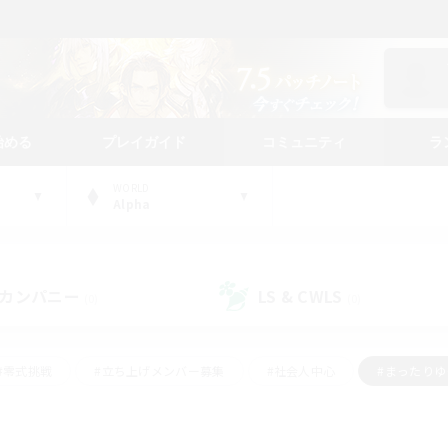
始める
プレイガイド
コミュニティ
ラ
WORLD
Alpha
カンパニー
LS & CWLS
(0)
(0)
#零式挑戦
#立ち上げメンバー募集
#社会人中心
#まったり
#体験歓迎
#クラフター中心
#ギャザラー中心
#ロー
ング
#演奏
#ミラプリ（ミラージュプリズム）
#クリア目指