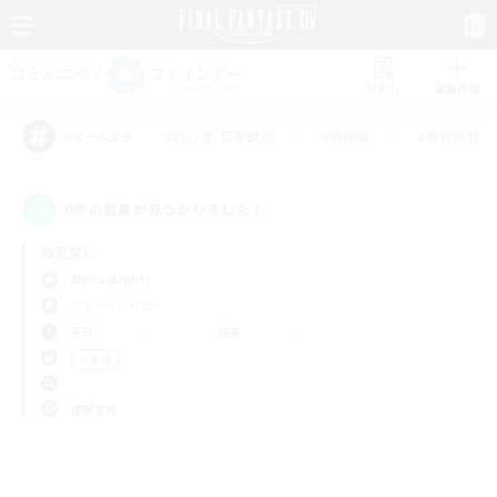
リスト
募集作成
#初心者/若葉歓迎
#絶挑戦
#零式挑戦
アピールタグ
0件の募集が見つかりました！
指定なし
Alpha (Light)
フリーカンパニー
平日
週末
＃雑談
使用言語