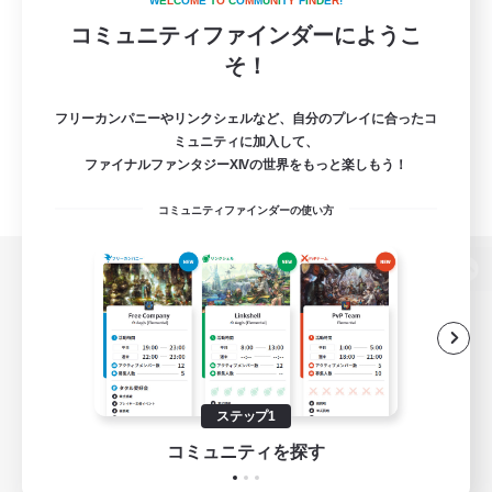
W
E
L
C
O
M
E
T
O
C
O
M
M
U
N
I
T
Y
F
I
N
D
E
R
!
コミュニティファインダーにようこ
そ！
フリーカンパニーやリンクシェルなど、自分のプレイに合ったコ
ミュニティに加入して、
ファイナルファンタジーXIVの世界をもっと楽しもう！
コミュニティファインダーの使い方
パソコン版へ
関連商品
e-STOREで購入
ステップ1
ゲームダウンロード
コミュニティを探す