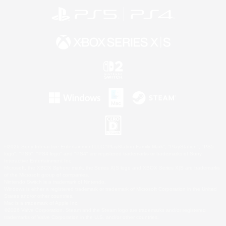
©2026 Sony Interactive Entertainment LLC."PlayStation Family Mark", "PlayStation", "PS5
logo", "PS5", "PS4 logo" and "PS4" are registered trademarks or trademarks of Sony
Interactive Entertainment Inc.
Microsoft, the XBOX Sphere mark, the Series X|S logo and XBOX Series X|S are trademarks
of the Microsoft group of companies.
Nintendo Switch is a trademark of Nintendo.
Windows is either a registered trademark or trademark of Microsoft Corporation in the United
States and/or other countries.
Mac is a trademark of Apple Inc.
©2026 Valve Corporation. Steam and the Steam logo are trademarks and/or registered
trademarks of Valve Corporation in the U.S. and/or other countries.