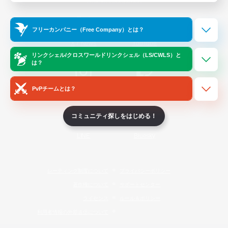
Official Information
フリーカンパニー（Free Company）とは？
/
X
News
YouTube
リンクシェル/クロスワールドリンクシェル（LS/CWLS）と
は？
PvPチームとは？
Instagram
Twitch
コミュニティ探しをはじめる！
LINE
Bluesky
レーティング制度について
プライバシーポリシー
著作権について
サポートセンター
ライセンス
ルール＆ポリシー
利用者情報の外部送信について