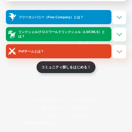
Official Information
フリーカンパニー（Free Company）とは？
/
X
News
YouTube
リンクシェル/クロスワールドリンクシェル（LS/CWLS）と
は？
PvPチームとは？
Instagram
Twitch
コミュニティ探しをはじめる！
LINE
Bluesky
レーティング制度について
プライバシーポリシー
著作権について
サポートセンター
ライセンス
ルール＆ポリシー
利用者情報の外部送信について