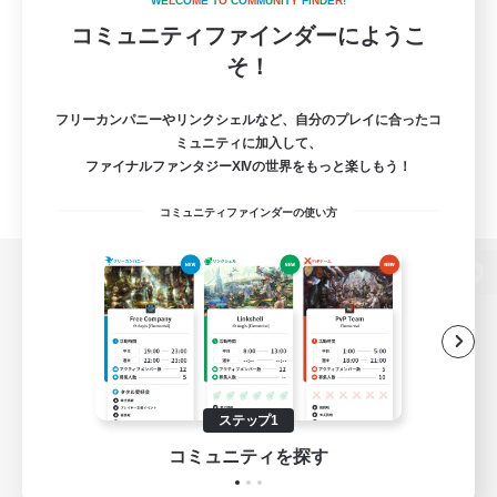
W
E
L
C
O
M
E
T
O
C
O
M
M
U
N
I
T
Y
F
I
N
D
E
R
!
コミュニティファインダーにようこ
そ！
フリーカンパニーやリンクシェルなど、自分のプレイに合ったコ
ミュニティに加入して、
ファイナルファンタジーXIVの世界をもっと楽しもう！
コミュニティファインダーの使い方
パソコン版へ
関連商品
e-STOREで購入
ステップ1
ゲームダウンロード
コミュニティを探す