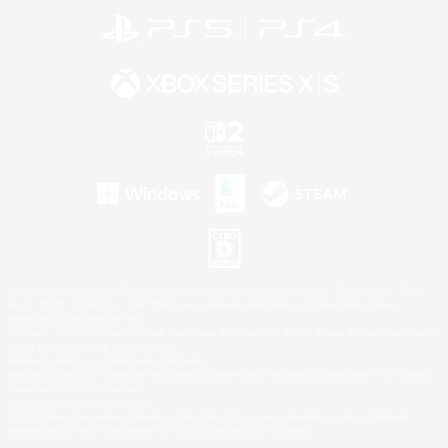
©2026 Sony Interactive Entertainment LLC."PlayStation Family Mark", "PlayStation", "PS5
logo", "PS5", "PS4 logo" and "PS4" are registered trademarks or trademarks of Sony
Interactive Entertainment Inc.
Microsoft, the XBOX Sphere mark, the Series X|S logo and XBOX Series X|S are trademarks
of the Microsoft group of companies.
Nintendo Switch is a trademark of Nintendo.
Windows is either a registered trademark or trademark of Microsoft Corporation in the United
States and/or other countries.
Mac is a trademark of Apple Inc.
©2026 Valve Corporation. Steam and the Steam logo are trademarks and/or registered
trademarks of Valve Corporation in the U.S. and/or other countries.