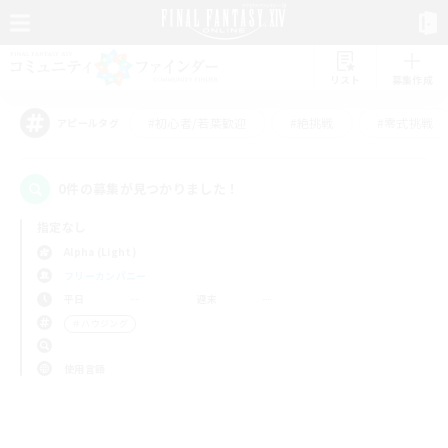
リスト
募集作成
#初心者/若葉歓迎
#絶挑戦
#零式挑戦
アピールタグ
0件の募集が見つかりました！
指定なし
Alpha (Light)
フリーカンパニー
平日
週末
＃ハウジング
使用言語