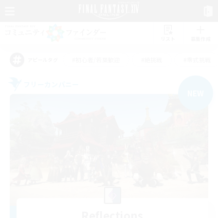
リスト
募集作成
#初心者/若葉歓迎
#絶挑戦
#零式挑戦
アピールタグ
フリーカンパニー
NEW
Reflections