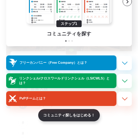
ステップ1
コミュニティを探す
Muffin
フリーカンパニー（Free Company）とは？
追加メンバー募集
Alpha [Light]
リンクシェル/クロスワールドリンクシェル（LS/CWLS）と
は？
--
募集人数
PvPチームとは？
Busy people
コミュニティ探しをはじめる！