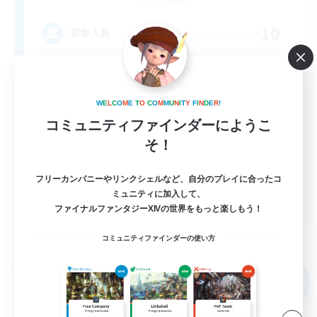
10
募集人数
W
E
L
C
O
M
E
T
O
C
O
M
M
U
N
I
T
Y
F
I
N
D
E
R
!
コミュニティファインダーにようこ
そ！
フリーカンパニーやリンクシェルなど、自分のプレイに合ったコ
ミュニティに加入して、
DE
ファイナルファンタジーXIVの世界をもっと楽しもう！
詳細を見る
募集期間: 2026/09/03 まで
コミュニティファインダーの使い方
フリーカンパニー
NEW