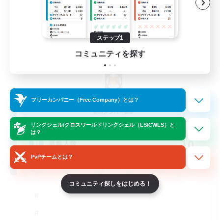
ステップ1
コミュニティを探す
Sprouts4Life
フリーカンパニー（Free Company）とは？
追加メンバー募集
Alpha [Light]
リンクシェル/クロスワールドリンクシェル（LS/CWLS）と
は？
10
募集人数
PvPチームとは？
コミュニティ探しをはじめる！