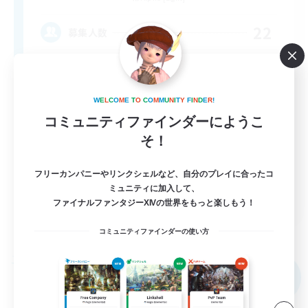
22
募集人数
Content Minded Players
W
E
L
C
O
M
E
T
O
C
O
M
M
U
N
I
T
Y
F
I
N
D
E
R
!
コミュニティファインダーにようこ
そ！
フリーカンパニーやリンクシェルなど、自分のプレイに合ったコ
ミュニティに加入して、
EN
ファイナルファンタジーXIVの世界をもっと楽しもう！
詳細を見る
募集期間: 2026/09/03 まで
コミュニティファインダーの使い方
フリーカンパニー
NEW