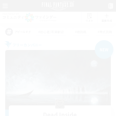
リスト
募集作成
#初心者/若葉歓迎
#絶挑戦
#零式挑戦
アピールタグ
フリーカンパニー
NEW
Dead Inside