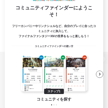
W
E
L
C
O
M
E
T
O
C
O
M
M
U
N
I
T
Y
F
I
N
D
E
R
!
コミュニティファインダーにようこ
そ！
フリーカンパニーやリンクシェルなど、自分のプレイに合ったコ
ミュニティに加入して、
ファイナルファンタジーXIVの世界をもっと楽しもう！
コミュニティファインダーの使い方
パソコン版へ
関連商品
e-STOREで購入
ステップ1
ゲームダウンロード
コミュニティを探す