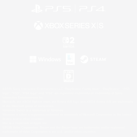
©2026 Sony Interactive Entertainment LLC."PlayStation Family Mark", "PlayStation", "PS5
logo", "PS5", "PS4 logo" and "PS4" are registered trademarks or trademarks of Sony
Interactive Entertainment Inc.
Microsoft, the XBOX Sphere mark, the Series X|S logo and XBOX Series X|S are trademarks
of the Microsoft group of companies.
Nintendo Switch is a trademark of Nintendo.
Windows is either a registered trademark or trademark of Microsoft Corporation in the United
States and/or other countries.
Mac is a trademark of Apple Inc.
©2026 Valve Corporation. Steam and the Steam logo are trademarks and/or registered
trademarks of Valve Corporation in the U.S. and/or other countries.