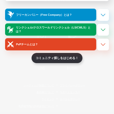
Official Information
フリーカンパニー（Free Company）とは？
/
X
News
YouTube
リンクシェル/クロスワールドリンクシェル（LS/CWLS）と
は？
PvPチームとは？
Instagram
Twitch
コミュニティ探しをはじめる！
LINE
Bluesky
レーティング制度について
プライバシーポリシー
著作権について
サポートセンター
ライセンス
ルール＆ポリシー
利用者情報の外部送信について