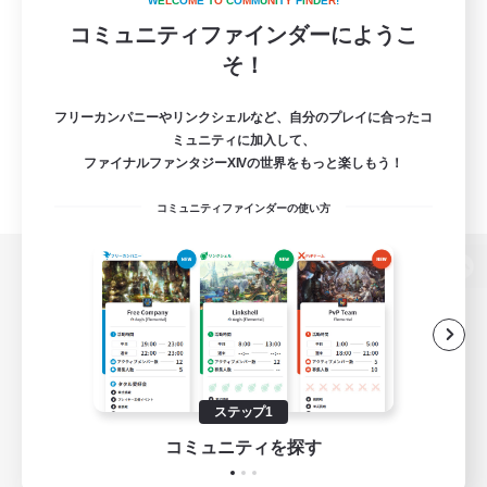
W
E
L
C
O
M
E
T
O
C
O
M
M
U
N
I
T
Y
F
I
N
D
E
R
!
コミュニティファインダーにようこ
そ！
フリーカンパニーやリンクシェルなど、自分のプレイに合ったコ
ミュニティに加入して、
ファイナルファンタジーXIVの世界をもっと楽しもう！
コミュニティファインダーの使い方
パソコン版へ
関連商品
e-STOREで購入
ステップ1
ゲームダウンロード
コミュニティを探す