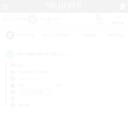
リスト
募集作成
#初心者/若葉歓迎
#絶挑戦
#零式挑戦
アピールタグ
0件の募集が見つかりました！
指定なし
Twintania (Light)
フリーカンパニー
平日
週末
＃プレイヤー主催イベント
使用言語