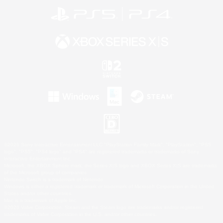
©2026 Sony Interactive Entertainment LLC."PlayStation Family Mark", "PlayStation", "PS5
logo", "PS5", "PS4 logo" and "PS4" are registered trademarks or trademarks of Sony
Interactive Entertainment Inc.
Microsoft, the XBOX Sphere mark, the Series X|S logo and XBOX Series X|S are trademarks
of the Microsoft group of companies.
Nintendo Switch is a trademark of Nintendo.
Windows is either a registered trademark or trademark of Microsoft Corporation in the United
States and/or other countries.
Mac is a trademark of Apple Inc.
©2026 Valve Corporation. Steam and the Steam logo are trademarks and/or registered
trademarks of Valve Corporation in the U.S. and/or other countries.