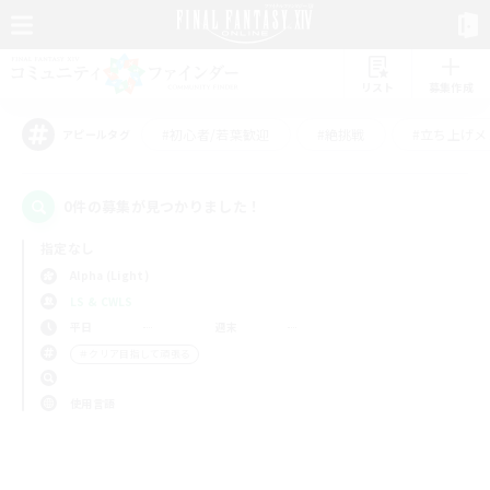
リスト
募集作成
#初心者/若葉歓迎
#絶挑戦
#立ち上げメ
アピールタグ
0件の募集が見つかりました！
指定なし
Alpha (Light)
LS & CWLS
平日
週末
＃クリア目指して頑張る
使用言語