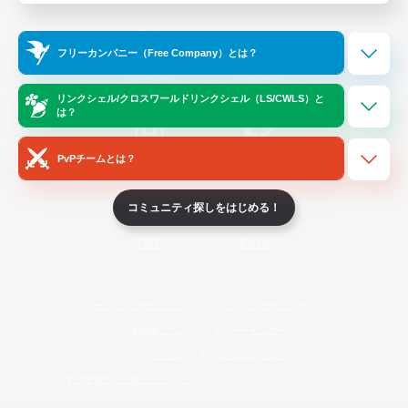
Official Information
フリーカンパニー（Free Company）とは？
/
X
News
YouTube
リンクシェル/クロスワールドリンクシェル（LS/CWLS）と
は？
PvPチームとは？
Instagram
Twitch
コミュニティ探しをはじめる！
LINE
Bluesky
レーティング制度について
プライバシーポリシー
著作権について
サポートセンター
ライセンス
ルール＆ポリシー
利用者情報の外部送信について