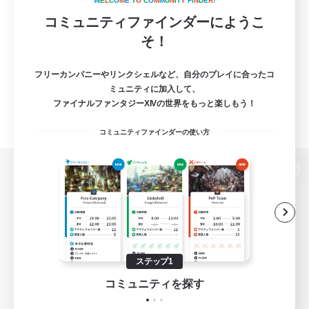
W
E
L
C
O
M
E
T
O
C
O
M
M
U
N
I
T
Y
F
I
N
D
E
R
!
コミュニティファインダーにようこ
そ！
フリーカンパニーやリンクシェルなど、自分のプレイに合ったコ
ミュニティに加入して、
ファイナルファンタジーXIVの世界をもっと楽しもう！
コミュニティファインダーの使い方
パソコン版へ
関連商品
e-STOREで購入
ステップ1
ゲームダウンロード
コミュニティを探す