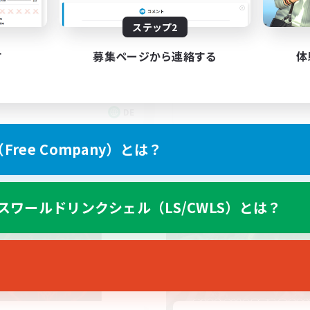
XIV Discord Community
ステップ2
gegenseitig unterst
す
募集ページから連絡する
体
DE
募集期間: 2026/09/02 まで
募集期間: 20
ree Company）とは？
ワールドリンクシェル
クロスワールドリンクシェル
スワールドリンクシェル（LS/CWLS）とは？
NEW