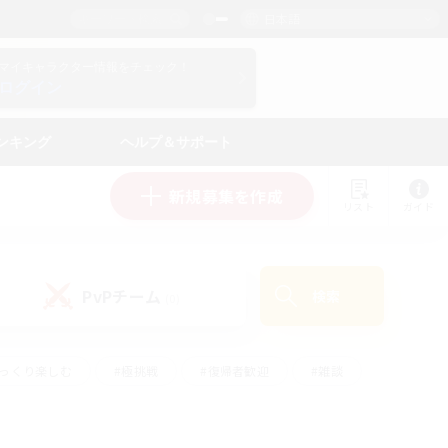
日本語
マイキャラクター情報をチェック！
ログイン
ンキング
ヘルプ＆サポート
新規募集を作成
リスト
ガイド
PvPチーム
検索
(0)
ゆっくり楽しむ
#極挑戦
#復帰者歓迎
#雑談
学生中心
#トレジャーハント
#レベリング
して頑張る
#プレイヤー主催イベント