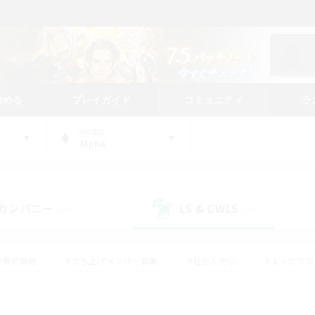
始める
プレイガイド
コミュニティ
ラ
WORLD
Alpha
カンパニー
LS & CWLS
(48)
(26)
#零式挑戦
#立ち上げメンバー募集
#社会人中心
#まったり
レイ
#クラフター中心
#体験歓迎
#ギャザラー中心
#
#スクリーンショット撮影
#ハウジング
#演奏
#クリア目指