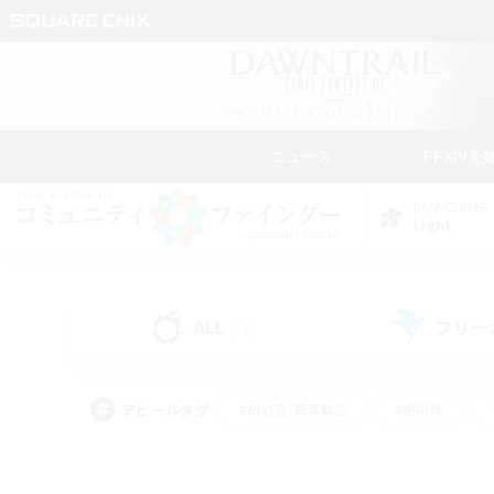
ニュース
FFXIVを
DATA CENTER
Light
ALL
フリー
(74)
アピールタグ
#初心者/若葉歓迎
#絶挑戦
#モブハント
#なんでも楽しむ
#ロールプ
#ミラプリ（ミラージュプリズム）