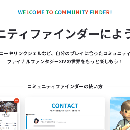
W
E
L
C
O
M
E
T
O
C
O
M
M
U
N
I
T
Y
F
I
N
D
E
R
!
ワールドリンクシェル
クロスワールドリンクシェル
NEW
ニティファインダーによ
ニーやリンクシェルなど、自分のプレイに合ったコミュニテ
ファイナルファンタジーXIVの世界をもっと楽しもう！
立ち上げメンバー募集
Rising Ambitio
Light
追加メンバー募集
Light
コミュニティファインダーの使い方
動時間
活動時間
1:00
24:00
日
16:00
平日
1:00
24:00
末
12:00
週末
99
集人数
アクティブメンバー数
募集人数