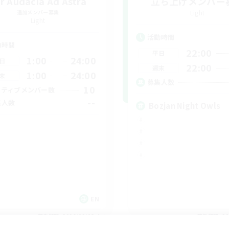
r Audacia Ad Astra
立ち上げメンバー
追加メンバー募集
Light
Light
活動時間
動時間
22:00
平日
1:00
24:00
日
22:00
週末
1:00
24:00
末
募集人数
10
クティブメンバー数
--
集人数
Bozjan Night Owls
EN
募集期間: 2026/09/03 まで
募集期間: 20