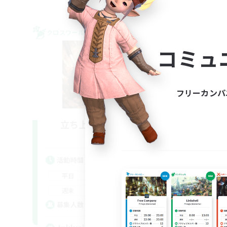
クロスワールドリンクシェル
クロス
NEW
コミュ
フリーカンパ
立ち上げメンバー募集
Light
活動時間
活
14:00
22:00
平日
平
9:00
23:00
週末
週
--
募集人数
募