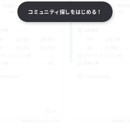
Jujutsu Demon
Swaghafte Bom
コミュニティ探しをはじめる！
追加メンバー募集
追加メンバー募集
Light
Light
動時間
活動時間
13:00
24:00
16:00
日
平日
13:00
24:00
1:00
末
週末
1
クティブメンバー数
アクティブメンバー数
40
集人数
募集人数
mmunity
Community
DE
募集期間: 2026/08/31 まで
募集期間: 20