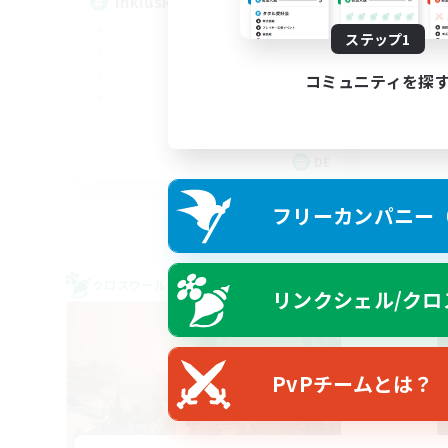
Inklusion,Twitch, Stream
FF
ステップ1
コミュニティを探
DE
募集期間: 2026/09/02 まで
フリーカンパニー（F
クロスワールドリンクシェル
クロス
リンクシェル/クロ
NEW
PvPチームとは？