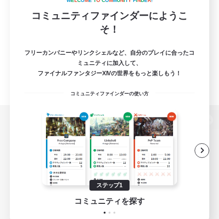
W
E
L
C
O
M
E
T
O
C
O
M
M
U
N
I
T
Y
F
I
N
D
E
R
!
コミュニティファインダーにようこ
そ！
フリーカンパニーやリンクシェルなど、自分のプレイに合ったコ
ミュニティに加入して、
ファイナルファンタジーXIVの世界をもっと楽しもう！
コミュニティファインダーの使い方
パソコン版へ
関連商品
e-STOREで購入
ステップ1
ゲームダウンロード
コミュニティを探す