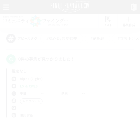
リスト
募集作成
#初心者/若葉歓迎
#絶挑戦
#立ち上げメ
アピールタグ
0件の募集が見つかりました！
指定なし
Alpha (Light)
LS & CWLS
平日
週末
＃モブハント
使用言語