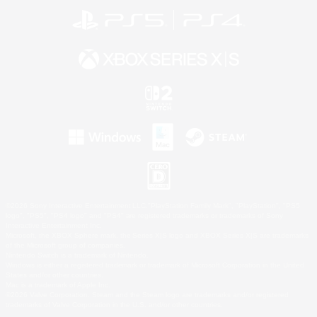
©2026 Sony Interactive Entertainment LLC."PlayStation Family Mark", "PlayStation", "PS5
logo", "PS5", "PS4 logo" and "PS4" are registered trademarks or trademarks of Sony
Interactive Entertainment Inc.
Microsoft, the XBOX Sphere mark, the Series X|S logo and XBOX Series X|S are trademarks
of the Microsoft group of companies.
Nintendo Switch is a trademark of Nintendo.
Windows is either a registered trademark or trademark of Microsoft Corporation in the United
States and/or other countries.
Mac is a trademark of Apple Inc.
©2026 Valve Corporation. Steam and the Steam logo are trademarks and/or registered
trademarks of Valve Corporation in the U.S. and/or other countries.