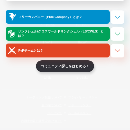
Official Information
フリーカンパニー（Free Company）とは？
/
X
News
YouTube
リンクシェル/クロスワールドリンクシェル（LS/CWLS）と
は？
PvPチームとは？
Instagram
Twitch
コミュニティ探しをはじめる！
LINE
Bluesky
レーティング制度について
プライバシーポリシー
著作権について
サポートセンター
ライセンス
ルール＆ポリシー
利用者情報の外部送信について