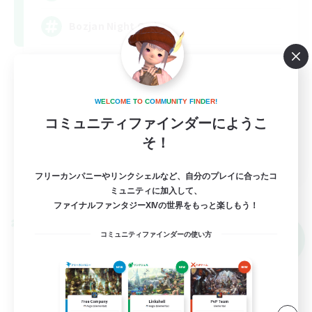
Bozjan Night Owls
W
E
L
C
O
M
E
T
O
C
O
M
M
U
N
I
T
Y
F
I
N
D
E
R
!
コミュニティファインダーにようこ
そ！
EN
フリーカンパニーやリンクシェルなど、自分のプレイに合ったコ
詳細を見る
ミュニティに加入して、
募集期間: 2026/09/05 まで
ファイナルファンタジーXIVの世界をもっと楽しもう！
クロスワールドリンクシェル
コミュニティファインダーの使い方
NEW