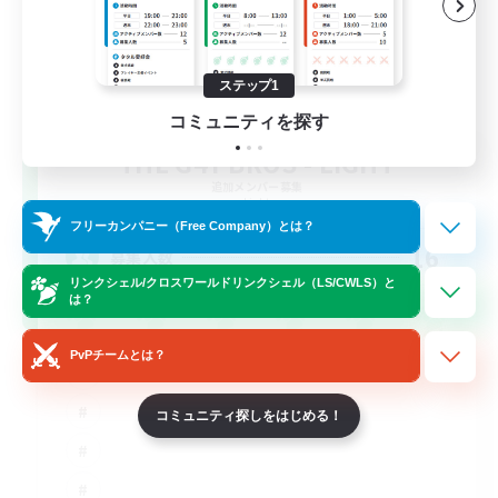
ステップ1
コミュニティを探す
THE G4Y BROS - LIGHT
追加メンバー募集
Light
フリーカンパニー（Free Company）とは？
16
募集人数
リンクシェル/クロスワールドリンクシェル（LS/CWLS）と
は？
PvPチームとは？
コミュニティ探しをはじめる！