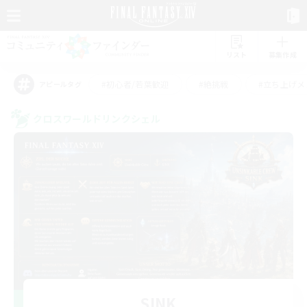
リスト
募集作成
#初心者/若葉歓迎
#絶挑戦
#立ち上げメ
アピールタグ
クロスワールドリンクシェル
SINK