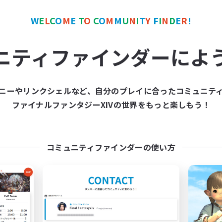
W
E
L
C
O
M
E
T
O
C
O
M
M
U
N
I
T
Y
F
I
N
D
E
R
!
ワールドリンクシェル
クロスワールドリンクシェル
ニティファインダーによ
ニーやリンクシェルなど、自分のプレイに合ったコミュニテ
ファイナルファンタジーXIVの世界をもっと楽しもう！
Bee Hive RP
立ち上げメンバー
追加メンバー募集
Light
Light
コミュニティファインダーの使い方
活動時間
動時間
14:00
平日
17:00
22:00
日
9:00
週末
17:00
22:00
末
募集人数
30
クティブメンバー数
--
集人数