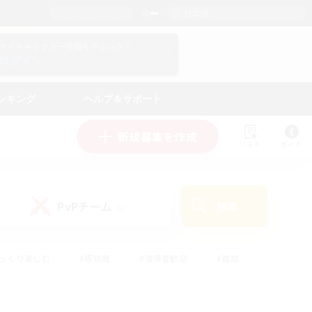
日本語
マイキャラクター情報をチェック！
ログイン
ンキング
ヘルプ＆サポート
新規募集を作成
リスト
ガイド
PvPチーム
検索
(0)
ゆっくり楽しむ
#極挑戦
#復帰者歓迎
#雑談
ルプレイ
#トレジャーハント
#レベリング
して頑張る
#プレイヤー主催イベント