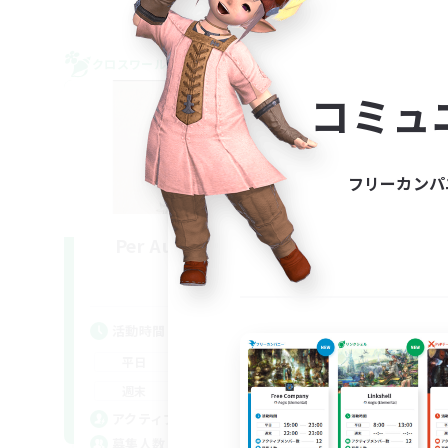
クロスワールドリンクシェル
クロス
コミュ
フリーカンパ
Per Audacia Ad Astra
追加メンバー募集
Light
活動時間
活
1:00
24:00
平日
平
1:00
24:00
週末
週
10
アクティブメンバー数
ア
--
募集人数
募