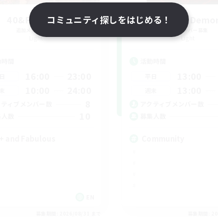
40&Fabulous
コミュニティ探しをはじめる！
Jujutsu Demo
追加メンバー募集
追加メンバー募集
Light
Light
動時間
活動時間
16:00
23:00
13:00
日
平日
10:00
24:00
13:00
末
週末
8
クティブメンバー数
アクティブメンバー数
10
集人数
募集人数
+ and Fabulous
Community
EN
募集期間: 2026/08/31 まで
募集期間: 20