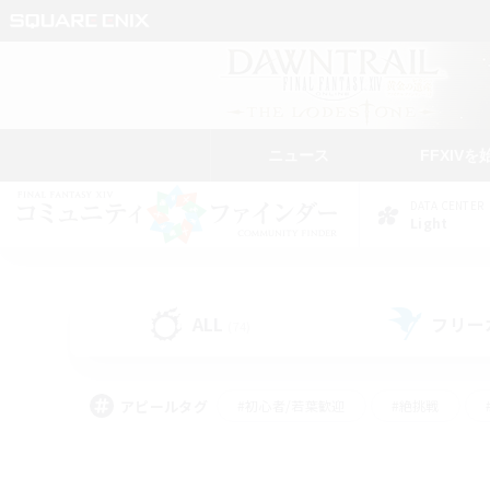
ニュース
FFXIVを
DATA CENTER
Light
ALL
フリー
(74)
アピールタグ
#初心者/若葉歓迎
#絶挑戦
#モブハント
#学生中心
#なんでも楽しむ
#スクリーンショット撮影
#ハウジ