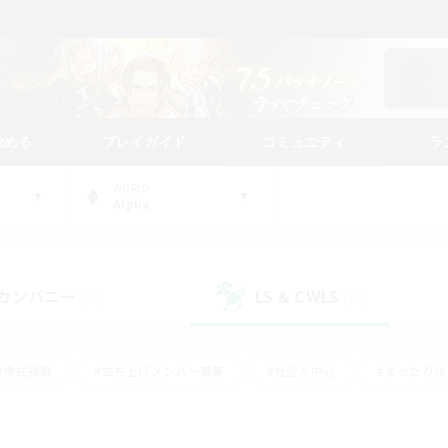
始める
プレイガイド
コミュニティ
ラ
WORLD
Alpha
カンパニー
LS & CWLS
(48)
(26)
#零式挑戦
#立ち上げメンバー募集
#社会人中心
#まったり
#体験歓迎
#クラフター中心
#ギャザラー中心
#ロー
ング
#演奏
#ミラプリ（ミラージュプリズム）
#クリア目指