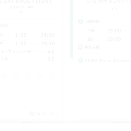
E G4Y BROS - LIGHT
立ち上げメンバー
追加メンバー募集
Light
Light
活動時間
動時間
19:00
平日
1:00
24:00
日
10:00
週末
1:00
24:00
末
募集人数
44
クティブメンバー数
16
集人数
FFXIV DIscord Server
EN / DE / FR
募集期間: 2026/09/05 まで
募集期間: 20