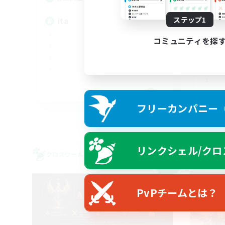
ステップ1
ita
コミュニティを探
EN
フリーカンパニー（F
募集期間: 2026/09/03 まで
リンクシェル/クロ
クロスワールドリンクシェル
クロス
NEW
PvPチームとは？