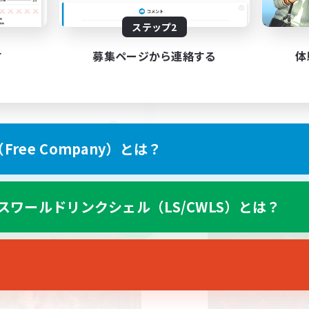
Inklusion,Twitch, S
ステップ2
す
募集ページから連絡する
体
EN
ree Company）とは？
募集期間: 2026/09/02 まで
募集期間: 20
スワールドリンクシェル（LS/CWLS）とは？
ワールドリンクシェル
クロスワールドリンクシェル
NEW