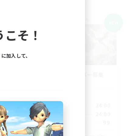
クロスワールドリンクシェル
NEW
NEW
うこそ！
ィに加入して、
募集
立ち上げメンバー募集
Light
活動時間
22:00
1:00
24:00
平日
23:00
1:00
24:00
週末
--
99
募集人数