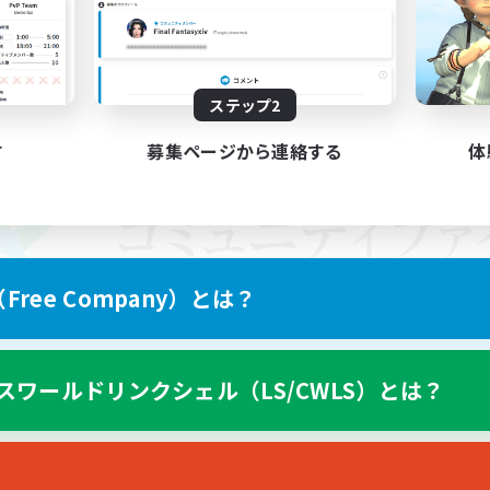
ステップ2
す
募集ページから連絡する
体
ree Company）とは？
スワールドリンクシェル（LS/CWLS）とは？
スマートフォン版へ