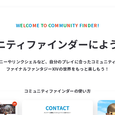
＃スクリーンショット撮影
W
E
L
C
O
M
E
T
O
C
O
M
M
U
N
I
T
Y
F
I
N
D
E
R
!
ニティファインダーによ
ニーやリンクシェルなど、自分のプレイに合ったコミュニテ
ファイナルファンタジーXIVの世界をもっと楽しもう！
募集数 0件
集が見つかりませんでし
コミュニティファインダーの使い方
条件を変えて検索してみるでっす！