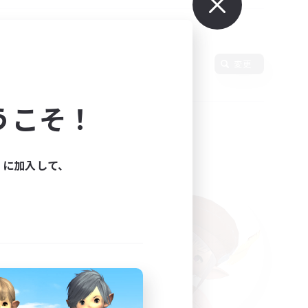
使用言語
変更
うこそ！
ィに加入して、
た。