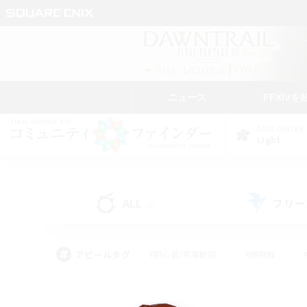
ニュース
FFXIVを
DATA CENTER
Light
ALL
フリー
(0)
アピールタグ
#初心者/若葉歓迎
#絶挑戦
#モブハント
#学生中心
#なんでも楽しむ
#スクリーンショット撮影
#ハウジ