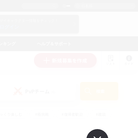
日本語
マイキャラクター情報をチェック！
ログイン
ンキング
ヘルプ＆サポート
新規募集を作成
リスト
ガイド
PvPチーム
検索
(0)
ゆっくり楽しむ
#極挑戦
#復帰者歓迎
#雑談
ルプレイ
#トレジャーハント
#レベリング
して頑張る
#プレイヤー主催イベント