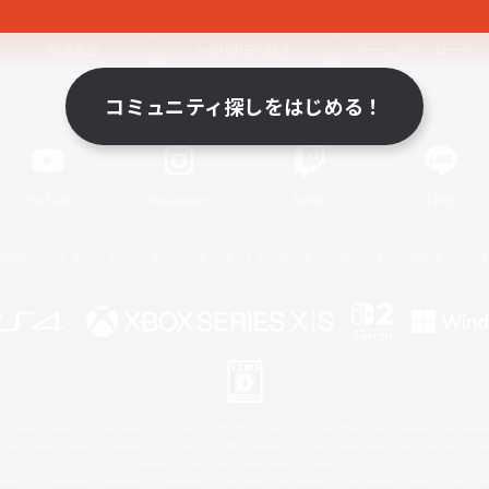
関連商品
e-STOREで購入
ゲームダウンロード
コミュニティ探しをはじめる！
Official Information
YouTube
Instagram
Twitch
LINE
著作権について
プライバシーポリシー
サポートセンター
ライセンス
ルール＆ポリシー
 Family Mark", "PlayStation", "PS5 logo", "PS5", "PS4 logo" and "PS4" are registered trademark
XBOX Sphere mark, the Series X|S logo and XBOX Series X|S are trademarks of the Microsoft gro
Nintendo Switch is a trademark of Nintendo.
ither a registered trademark or trademark of Microsoft Corporation in the United States and/or oth