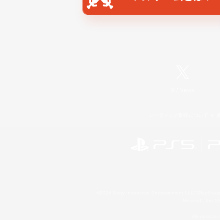
X
/
News
レーティング制度について
©2026 Sony Interactive Entertainment LLC."PlayStation
Microsoft, the 
Windows is e