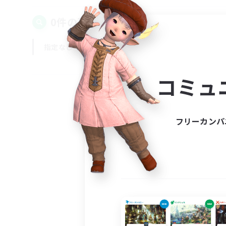
0件の募集が見つかりました！
指定なし
平日
週末
コミュ
フリーカンパ
募