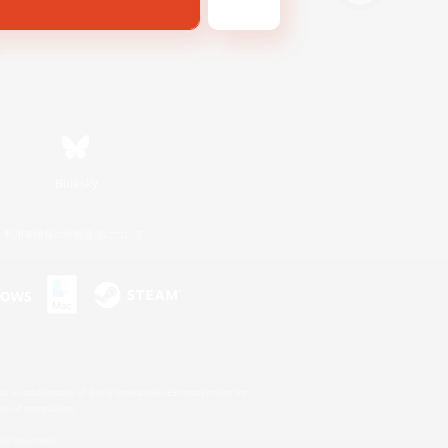
Bluesky
利用者情報の外部送信について
s or trademarks of Sony Interactive Entertainment Inc.
up of companies.
er countries.