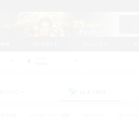
始める
プレイガイド
コミュニティ
ラ
WORLD
Alpha
カンパニー
LS & CWLS
(0)
(0)
#零式挑戦
#立ち上げメンバー募集
#社会人中心
#まったり
#体験歓迎
#クラフター中心
#ギャザラー中心
#ロー
ング
#演奏
#ミラプリ（ミラージュプリズム）
#クリア目指