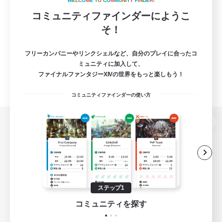
W
E
L
C
O
M
E
T
O
C
O
M
M
U
N
I
T
Y
F
I
N
D
E
R
!
コミュニティファインダーにようこ
そ！
フリーカンパニーやリンクシェルなど、自分のプレイに合ったコ
ミュニティに加入して、
ファイナルファンタジーXIVの世界をもっと楽しもう！
コミュニティファインダーの使い方
パソコン版へ
関連商品
e-STOREで購入
ステップ1
ゲームダウンロード
コミュニティを探す