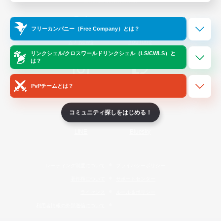
Official Information
フリーカンパニー（Free Company）とは？
/
X
News
YouTube
リンクシェル/クロスワールドリンクシェル（LS/CWLS）と
は？
PvPチームとは？
Instagram
Twitch
コミュニティ探しをはじめる！
LINE
Bluesky
レーティング制度について
プライバシーポリシー
著作権について
サポートセンター
ライセンス
ルール＆ポリシー
利用者情報の外部送信について