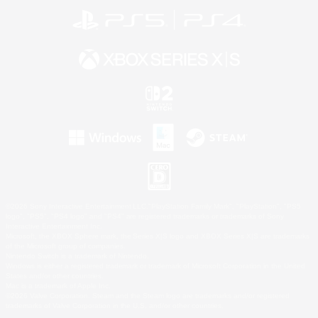
©2026 Sony Interactive Entertainment LLC."PlayStation Family Mark", "PlayStation", "PS5
logo", "PS5", "PS4 logo" and "PS4" are registered trademarks or trademarks of Sony
Interactive Entertainment Inc.
Microsoft, the XBOX Sphere mark, the Series X|S logo and XBOX Series X|S are trademarks
of the Microsoft group of companies.
Nintendo Switch is a trademark of Nintendo.
Windows is either a registered trademark or trademark of Microsoft Corporation in the United
States and/or other countries.
Mac is a trademark of Apple Inc.
©2026 Valve Corporation. Steam and the Steam logo are trademarks and/or registered
trademarks of Valve Corporation in the U.S. and/or other countries.