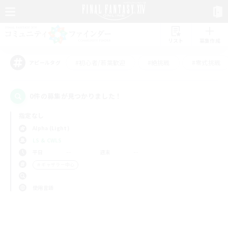
リスト
募集作成
#初心者/若葉歓迎
#絶挑戦
#零式挑戦
アピールタグ
0件の募集が見つかりました！
指定なし
Alpha (Light)
LS & CWLS
平日
週末
＃ギャザラー中心
使用言語