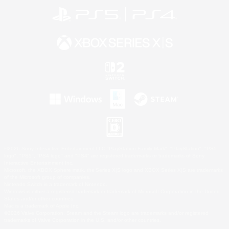
©2026 Sony Interactive Entertainment LLC."PlayStation Family Mark", "PlayStation", "PS5
logo", "PS5", "PS4 logo" and "PS4" are registered trademarks or trademarks of Sony
Interactive Entertainment Inc.
Microsoft, the XBOX Sphere mark, the Series X|S logo and XBOX Series X|S are trademarks
of the Microsoft group of companies.
Nintendo Switch is a trademark of Nintendo.
Windows is either a registered trademark or trademark of Microsoft Corporation in the United
States and/or other countries.
Mac is a trademark of Apple Inc.
©2026 Valve Corporation. Steam and the Steam logo are trademarks and/or registered
trademarks of Valve Corporation in the U.S. and/or other countries.