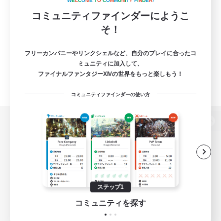
W
E
L
C
O
M
E
T
O
C
O
M
M
U
N
I
T
Y
F
I
N
D
E
R
!
コミュニティファインダーにようこ
そ！
フリーカンパニーやリンクシェルなど、自分のプレイに合ったコ
ミュニティに加入して、
ファイナルファンタジーXIVの世界をもっと楽しもう！
コミュニティファインダーの使い方
パソコン版へ
関連商品
e-STOREで購入
ステップ1
ゲームダウンロード
コミュニティを探す