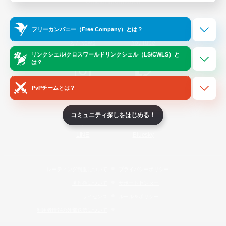
Official Information
フリーカンパニー（Free Company）とは？
/
X
News
YouTube
リンクシェル/クロスワールドリンクシェル（LS/CWLS）と
は？
PvPチームとは？
Instagram
Twitch
コミュニティ探しをはじめる！
LINE
Bluesky
レーティング制度について
プライバシーポリシー
著作権について
サポートセンター
ライセンス
ルール＆ポリシー
利用者情報の外部送信について