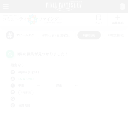
リスト
募集作成
#初心者/若葉歓迎
#絶挑戦
#零式挑戦
アピールタグ
0件の募集が見つかりました！
指定なし
Alpha (Light)
LS & CWLS
平日
週末
＃絶挑戦
使用言語